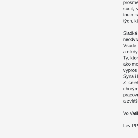
prosme 
súcit,
touto 
tých, kt
Sladká
neodvra
Všade 
a nikd
Ty, kto
ako mo
vypros
Syna i
Z celé
chorým,
pracovn
a zvláš
Vo Vati
Lev PP.
____