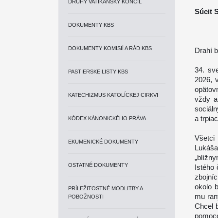
DRUHÝ VATIKÁNSKY KONCIL
Súcit 
DOKUMENTY KBS
DOKUMENTY KOMISIÍ A RÁD KBS
Drahí b
34. sv
PASTIERSKE LISTY KBS
2026, v
opätov
KATECHIZMUS KATOLÍCKEJ CIRKVI
vždy a
sociál
a trpia
KÓDEX KÁNONICKÉHO PRÁVA
Všetci
EKUMENICKÉ DOKUMENTY
Lukáša
„blížn
OSTATNÉ DOKUMENTY
Istého 
zbojníc
okolo 
PRÍLEŽITOSTNÉ MODLITBY A
mu rany
POBOŽNOSTI
Chcel 
pomoc