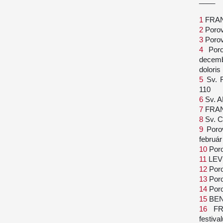
1
FRAN
2
Poro
3
Poro
4
Poro
decemb
doloris
5
Sv. 
110
6
Sv. 
7
FRAN
8
Sv. 
9
Porov
február
10
Por
11
LEV 
12
Por
13
Poro
14
Por
15
BENE
16
FR
festiv