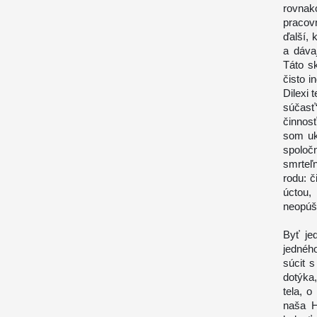
rovnako
pracov
ďalší, 
a dávaj
Táto s
čisto i
Dilexi t
súčasť“
činnosť
som uká
spoloč
smrteľ
rodu: č
úctou,
neopúšť
Byť je
jedného
súcit 
dotýka
tela, 
naša H