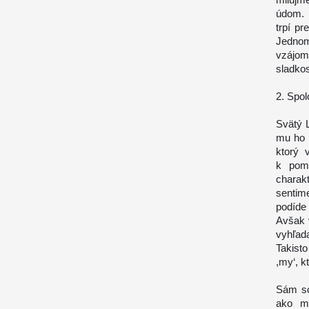
údom. 
trpí pr
Jednom
vzájom
sladkos
2.
Spol
Svätý L
mu ho 
ktorý 
k pomo
charak
sentim
podíde
Avšak 
vyhľad
Takist
,my‘, k
Sám so
ako mn