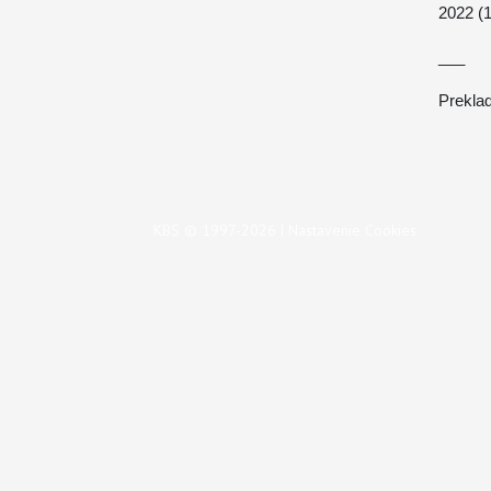
2022 (1
___
Prekla
KBS © 1997-2026 |
Nastavenie Cookies