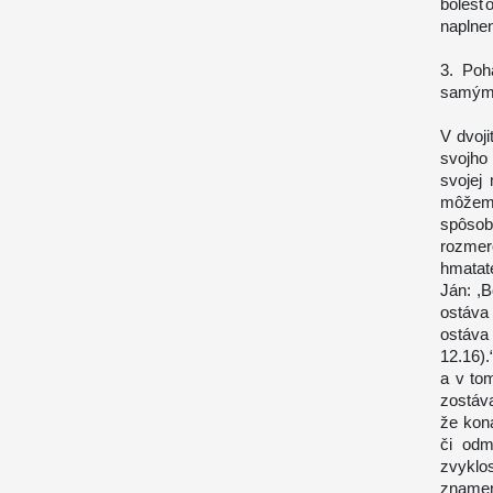
bolesť
naplnen
3.
Poh
samými
V dvoj
svojho 
svojej
môžeme
spôsob
rozme
hmatat
Ján:
,B
ostáva 
ostáva
12.16).
a v to
zostáva
že kon
či odm
zvyklo
znamen