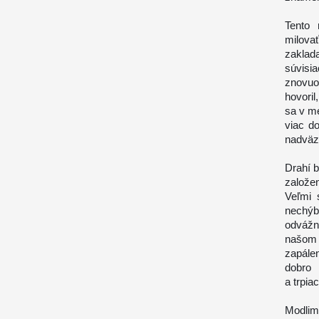
Tento
milova
zaklada
súvisi
znovuo
hovoril
sa v m
viac do
nadväzu
Drahí b
založen
Veľmi 
nechýb
odvážn
našom 
zapále
dobro 
a trpia
Modlim