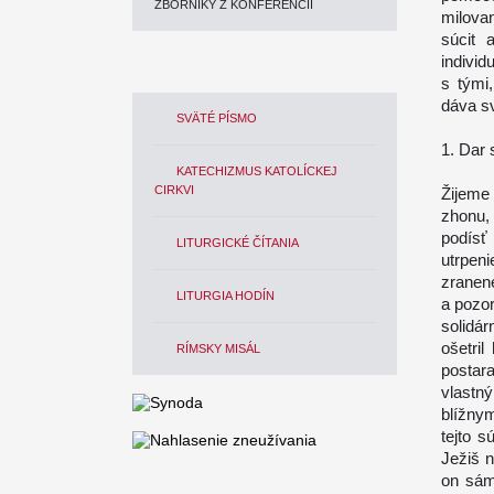
ZBORNÍKY Z KONFERENCIÍ
milova
súcit 
individ
s tými
dáva sv
SVÄTÉ PÍSMO
1.
Dar s
KATECHIZMUS KATOLÍCKEJ
CIRKVI
Žijeme 
zhonu, 
podísť 
LITURGICKÉ ČÍTANIA
utrpen
zranen
LITURGIA HODÍN
a pozor
solidár
ošetri
RÍMSKY MISÁL
postar
vlastný
blížny
tejto 
Ježiš 
on sám