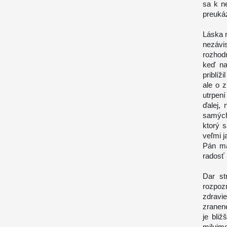
sa k n
preukáz
Láska n
nezávi
rozhodn
keď na
priblíž
ale o 
utrpen
ďalej,
samýc
ktorý s
veľmi 
Pán ma
radosť 
Dar st
rozpoz
zdravi
zranen
je bli
milujme