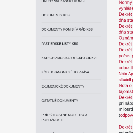
DRUHÝ VATIKÁNSKY KONCIL
Normy 
vyhlás
Dekrét 
DOKUMENTY KBS
dňa sta
Dekrét 
DOKUMENTY KOMISIÍ A RÁD KBS
dňa sta
Oznáme
Dekrét 
PASTIERSKE LISTY KBS
Dekrét 
počas 
KATECHIZMUS KATOLÍCKEJ CIRKVI
Dekrét 
odpustk
KÓDEX KÁNONICKÉHO PRÁVA
Nóta Apo
situácii
Nóta o
EKUMENICKÉ DOKUMENTY
tajoms
Dekrét
OSTATNÉ DOKUMENTY
pri ná
milosr
(
odpove
PRÍLEŽITOSTNÉ MODLITBY A
POBOŽNOSTI
Dekrét
pri prí