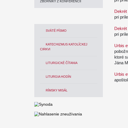
ZBORNÍKY Z KONFERENCIÍ
Dekrét
pri prí
Dekrét
SVÄTÉ PÍSMO
pri prí
KATECHIZMUS KATOLÍCKEJ
Urbis e
CIRKVI
pobožno
ktoré s
Jána M
LITURGICKÉ ČÍTANIA
Urbis e
LITURGIA HODÍN
apoštol
RÍMSKY MISÁL