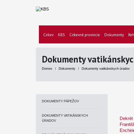
Cirkev
KBS
Cirkevné provincie
Dokumenty
Reh
Dokumenty vatikánskyc
Domov
/
Dokumenty
/
Dokumenty vatikánskych úradov
DOKUMENTY PÁPEŽOV
DOKUMENTY VATIKÁNSKYCH
Dekrét 
ÚRADOV
Františ
Enchiri