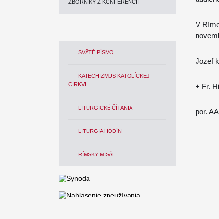
ZBORNÍKY Z KONFERENCIÍ
V Ríme,
novemb
SVÄTÉ PÍSMO
Jozef k
KATECHIZMUS KATOLÍCKEJ
CIRKVI
+ Fr. H
LITURGICKÉ ČÍTANIA
por. A
LITURGIA HODÍN
RÍMSKY MISÁL