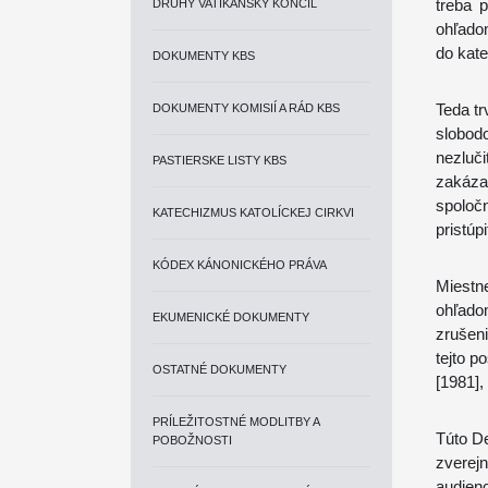
treba p
DRUHÝ VATIKÁNSKY KONCIL
ohľadom
do kate
DOKUMENTY KBS
Teda t
DOKUMENTY KOMISIÍ A RÁD KBS
slobodo
nezluči
PASTIERSKE LISTY KBS
zakázan
spoloč
KATECHIZMUS KATOLÍCKEJ CIRKVI
pristúp
KÓDEX KÁNONICKÉHO PRÁVA
Miestn
ohľado
EKUMENICKÉ DOKUMENTY
zrušen
tejto p
OSTATNÉ DOKUMENTY
[1981],
PRÍLEŽITOSTNÉ MODLITBY A
Túto De
POBOŽNOSTI
zverejn
audienc