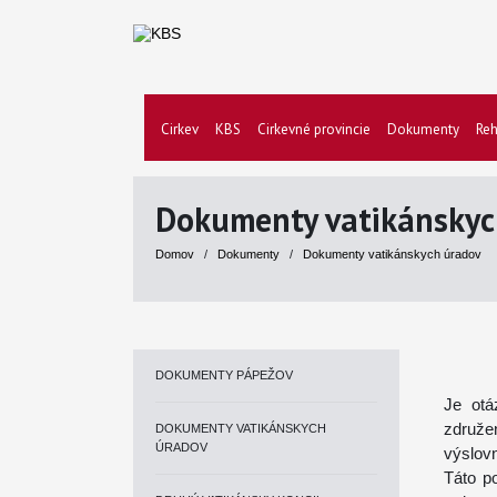
Cirkev
KBS
Cirkevné provincie
Dokumenty
Reh
Dokumenty vatikánskyc
Domov
/
Dokumenty
/
Dokumenty vatikánskych úradov
DOKUMENTY PÁPEŽOV
Je otá
združe
DOKUMENTY VATIKÁNSKYCH
ÚRADOV
výslov
Táto p