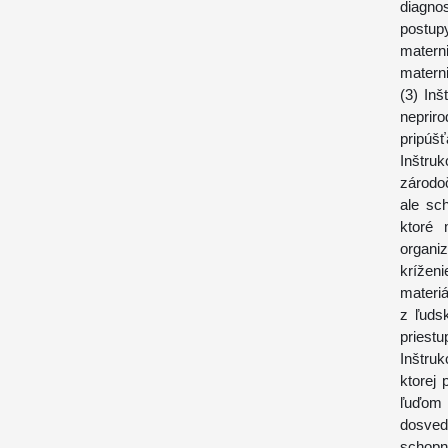
diagno
postup
matern
materni
(3) In
neprir
pripúšť
Inštru
zárodo
ale sc
ktoré 
organi
krížen
materiá
z ľuds
priestu
Inštruk
ktorej
ľuďom 
dosve
schopn