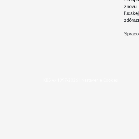
znovu 
ľudskej
zdôrazn
Spraco
KBS © 1997-2026 |
Nastavenie Cookies