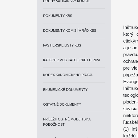
DRUHÝ VATIKÁNSKY KONCIL
DOKUMENTY KBS
Inštru
DOKUMENTY KOMISIÍ A RÁD KBS
ktorý 
etický
PASTIERSKE LISTY KBS
a je ad
pravdu
KATECHIZMUS KATOLÍCKEJ CIRKVI
ochran
pre vi
pápeža
KÓDEX KÁNONICKÉHO PRÁVA
Evangel
Inštruk
EKUMENICKÉ DOKUMENTY
teolog
ploden
OSTATNÉ DOKUMENTY
súvisi
niekto
PRÍLEŽITOSTNÉ MODLITBY A
ľudské
POBOŽNOSTI
(1) In
každú 