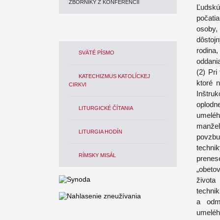
ZBORNÍKY Z KONFERENCIÍ
Ľudskú
počati
osoby,
dôstoj
rodina
SVÄTÉ PÍSMO
oddania
(2) Pri
KATECHIZMUS KATOLÍCKEJ
ktoré 
CIRKVI
Inštru
oplodn
LITURGICKÉ ČÍTANIA
umelé
manžel
LITURGIA HODÍN
povzbud
techni
RÍMSKY MISÁL
prenes
„obeto
života
technik
a odm
umeléh