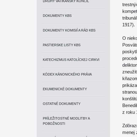
DRUHÝ VATIKÁNSKY KONCIL
trestn
kompet
DOKUMENTY KBS
tribun
1917).
DOKUMENTY KOMISIÍ A RÁD KBS
O niek
Posvät
PASTIERSKE LISTY KBS
poskyt
proced
KATECHIZMUS KATOLÍCKEJ CIRKVI
delikt
zneuži
KÓDEX KÁNONICKÉHO PRÁVA
kňazom
prikáz
EKUMENICKÉ DOKUMENTY
strano
konšti
OSTATNÉ DOKUMENTY
Benedi
z roku 
PRÍLEŽITOSTNÉ MODLITBY A
POBOŽNOSTI
Zdôrazn
menej 