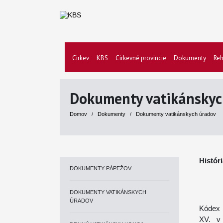
Cirkev
KBS
Cirkevné provincie
Dokumenty
Reh
Dokumenty vatikánskyc
Domov
/
Dokumenty
/
Dokumenty vatikánskych úradov
Histór
DOKUMENTY PÁPEŽOV
DOKUMENTY VATIKÁNSKYCH
ÚRADOV
Kódex 
XV. v 