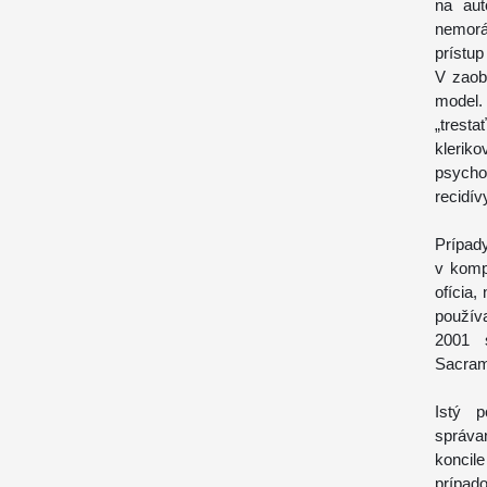
na aut
nemorá
prístu
V zaob
model.
„trest
kleriko
psycho
recidív
Prípady
v komp
ofícia,
používa
2001 
Sacrame
Istý p
správa
koncil
prípado