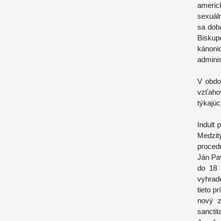
americ
sexuál
sa dob
Biskup
kánoni
adminis
V obdo
vzťah
týkajúc
Indult 
Medzit
proced
Ján Pav
do 18 
vyhrad
tieto p
nový z
sancti