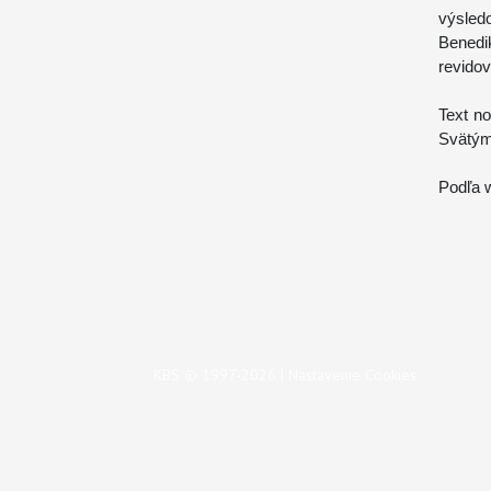
výsled
Benedi
revidov
Text no
Svätým
Podľa w
KBS © 1997-2026 |
Nastavenie Cookies