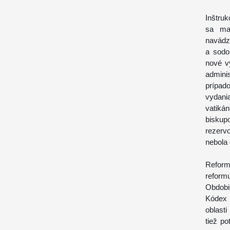
Inštru
sa mal
navádz
a sodo
nové v
admini
prípad
vydani
vatiká
bisku
rezerv
nebola 
Reform
reform
Obdobi
Kódex 
oblasti
tiež po