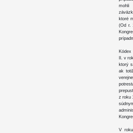
mohli
záväzko
ktoré 
(Od r.
Kongre
prípadm
Kódex 
II. v r
ktorý s
ak tot
verejn
potres
prepus
z roku 
súdnym
admini
Kongreg
V roku