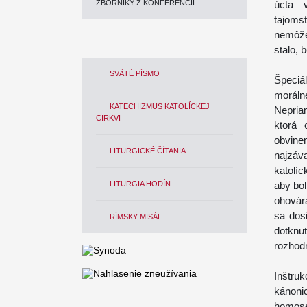
ZBORNÍKY Z KONFERENCIÍ
úcta v
tajoms
nemôže
stalo, 
SVÄTÉ PÍSMO
Špeciá
morálne
KATECHIZMUS KATOLÍCKEJ
Nepria
CIRKVI
ktorá 
obvin
LITURGICKÉ ČÍTANIA
najzáv
katolí
LITURGIA HODÍN
aby bol
ohovár
sa dosi
RÍMSKY MISÁL
dotknu
rozhodn
Inštru
kánon
homose