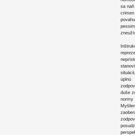
sa naň
crimen
povahu
pessi
zneužív
Inštr
reprez
neprís
stanovi
situáci
úplnú
zodpov
duše zo
normy r
Myšlie
zaober
zodpov
posud
perspe