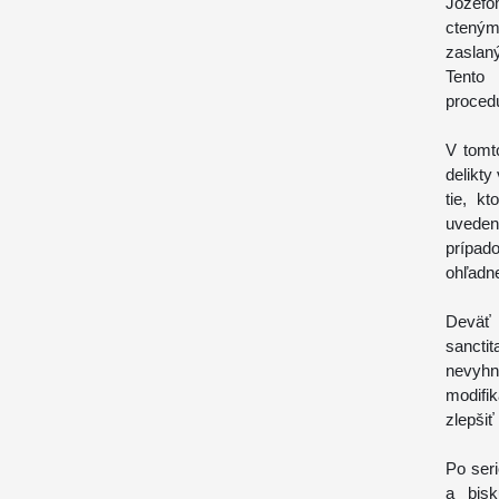
Jozef
cteným
zaslan
Tento
procedú
V tomto
delikty
tie, k
uveden
prípad
ohľadne
Deväť
sancti
nevyhn
modifik
zlepšiť
Po ser
a bisk