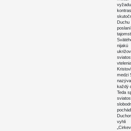
vyžaduj
kontra
skutoč
Duchu
poslan
tajoms
Svätéh
nijak
ukrižo
sviato
vteleni
Kristov
medzi 
nazýva
každý d
Teda s
sviato
slobod
pochá
Duchom
vyhli 
„Cirk