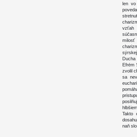
len vo
poveda
stretn
charizm
vzťah 
súčasn
milosť
charizm
sýrskej
Ducha 
Efrém S
zvolil 
sa nev
euchar
pomáha
pristu
posilň
hlbšie
Takto 
dosahu
naň slo