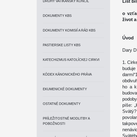
List b
DRUHÝ VATIKÁNSKY KONCIL
o vzťa
DOKUMENTY KBS
život a
DOKUMENTY KOMISIÍ A RÁD KBS
Úvod
PASTIERSKE LISTY KBS
Dary Du
KATECHIZMUS KATOLÍCKEJ CIRKVI
1. Cirk
buduje
darmi
KÓDEX KÁNONICKÉHO PRÁVA
obdivu
ho a k
EKUMENICKÉ DOKUMENTY
budova
podoby,
OSTATNÉ DOKUMENTY
píše: 
Svätý?
povola
PRÍLEŽITOSTNÉ MODLITBY A
takpov
POBOŽNOSTI
nenávi
Svätéh