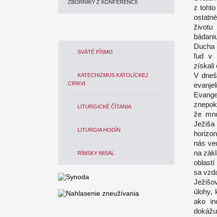
ZBORNÍKY Z KONFERENCIÍ
z tohto
ostatn
životu
bádani
Ducha S
SVÄTÉ PÍSMO
ľud v 
získali
V dneš
KATECHIZMUS KATOLÍCKEJ
CIRKVI
evanjel
Evang
znepok
LITURGICKÉ ČÍTANIA
že mno
Ježiša 
LITURGIA HODÍN
horizon
nás ve
na zákl
RÍMSKY MISÁL
oblastí
sa vzda
Ježišo
úlohy, 
ako in
dokážu 