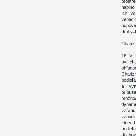
prostr
naplno 
ich vo
veria
odpove
druhých
Charizm
16. V t
byť cha
ohľad
Chariz
podieľa
a vyt
príbuz
možnos
dynamik
vzťah
vzbudz
ktorýc
podieľ
duchov