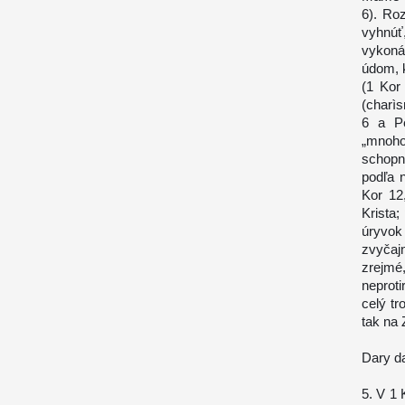
6). Roz
vyhnúť
vykoná
údom, k
(1 Kor
(charìs
6 a Pe
„mnoho
schopn
podľa 
Kor 12
Krista
úryvok
zvyčaj
zrejmé
neprot
celý tr
tak na
Dary da
5. V 1 