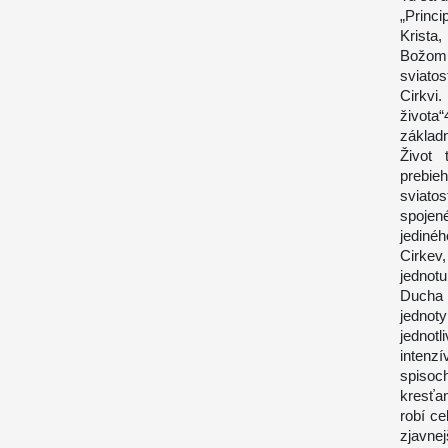
„Princ
Krista
Božom 
sviato
Cirkvi
života
základ
Život 
prebie
sviato
spojen
jediné
Cirkev
jednotu
Ducha 
jednot
jednot
intenz
spisoc
kresťa
robí c
zjavnej