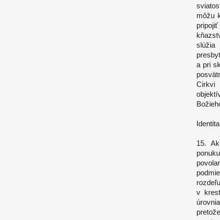
sviatos
môžu k
pripoji
kňazstv
slúži
presby
a pri s
posvätn
Cirkvi
objekt
Božieho
Identit
15. Ak
ponuku
povola
podmie
rozdeľu
v kres
úrovnia
pretože