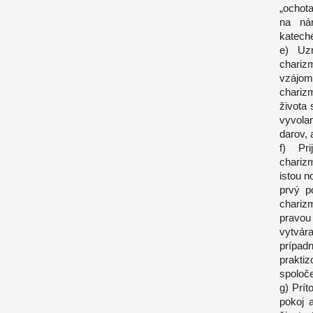
„ochota
na nár
katech
e) Uzn
chariz
vzájom
charizm
života
vyvola
darov, 
f) Pri
chariz
istou n
prvý p
chariz
pravou
vytvár
prípad
prakti
spoloče
g) Prí
pokoj a