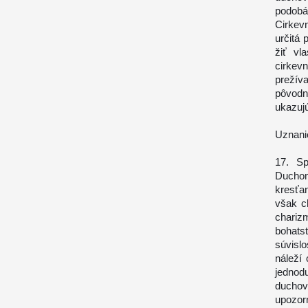
podobá
Cirkev
určitá
žiť vl
cirkev
prežív
pôvodn
ukazujú 
Uznanie
17. Sp
Duchom
kresťa
však c
charizm
bohats
súvisl
náleží 
jednod
duchovn
upozorn