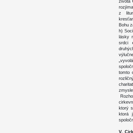
života 
rozjím
z litu
kresťa
Bohu z
h) Soc
lásky 
srdci 
druhýc
výlučn
„vyvolá
spoločn
tomto 
rozlič
charit
zmysl
Rozhodu
cirkev
ktorý 
ktorá 
spoločn
V. Cir