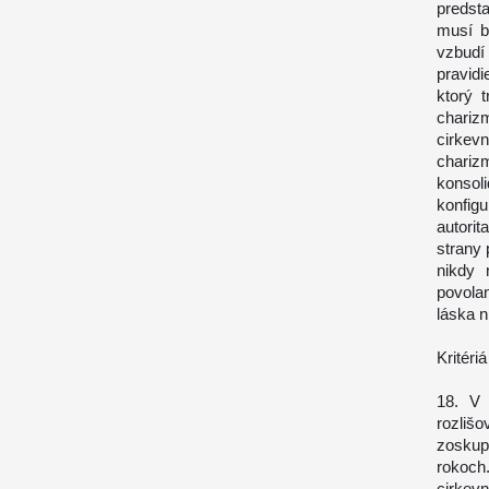
predsta
musí b
vzbud
pravid
ktorý 
chariz
cirkev
chariz
konsol
konfig
autori
strany 
nikdy 
povolan
láska n
Kritéri
18. V 
rozliš
zoskup
rokoch.
cirkevn