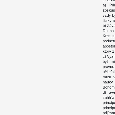
a) Pr
zoskup
vždy by
lásky 
b) Závä
Ducha 
Kristu
podne
apošto
ktorý z
c) Vyzn
byť mi
pravdu
učiteľ
musí v
náuky 
Bohom J
d) Sve
zahŕňa
princí
princí
prijím