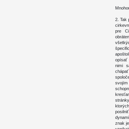
Mnohor
2. Tak
cirkev
pre Ci
obráte
všetký
špecifi
apošto
opísať
nimi s
chápať
spoloče
svojím
schop
kresťa
stránky
ktorýc
posilni
dynami
znak je
vznika