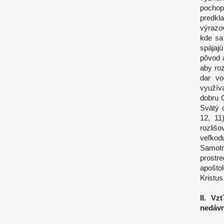
pochop
predkl
výrazo
kde sa
spájaj
pôvod a
aby roz
dar vo
využív
dobru 
Svätý 
12, 11
rozliš
veľkod
Samot
prostr
apošto
Kristus
II. Vz
nedávn