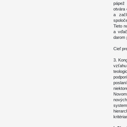
pápež 
otvára 
a začl
spoloč
Tieto n
a vďač
darom 
Cieľ p
3. Kon
vzťahu 
teolog
podpor
poslan
niekto
Novom 
nových
syste
hierar
kritéri