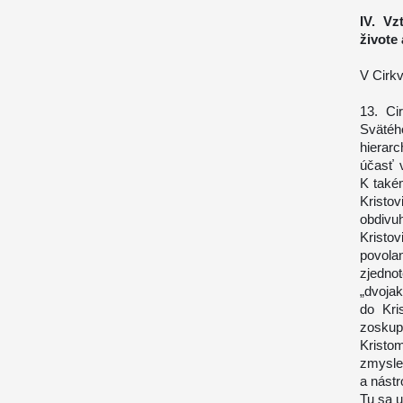
IV. Vz
živote 
V Cirkv
13. Ci
Sväté
hierar
účasť 
K také
Kristov
obdivu
Kristo
povola
zjednot
„dvoja
do Kri
zoskup
Kristom
zmysle 
a nástr
Tu sa u