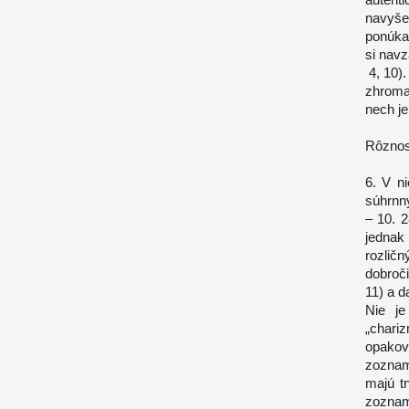
navyše
ponúka 
si navz
4, 10)
zhroma
nech je
Rôznos
6. V n
súhrnný
– 10. 
jedna
rozli
dobroči
11) a d
Nie je
„chari
opakov
zoznam
majú tr
zoznam