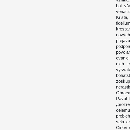
bol „vš
veriac
Krista
fideli
kresťa
nových
prejav
podpo
povolan
evanje
nich m
vysvät
bohats
zoskup
nerasti
Obraca
Pavol 
„prozr
celému
prebie
sekula
Cirkvi