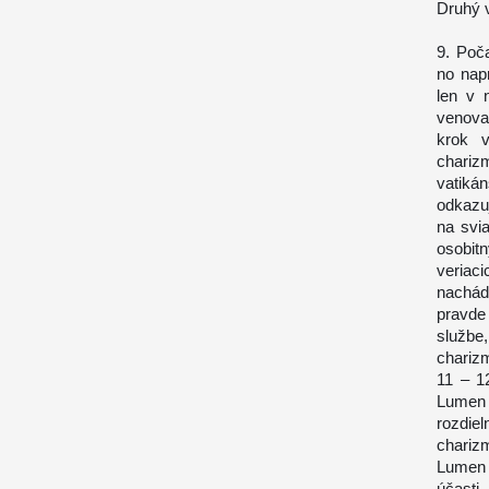
Druhý v
9. Poč
no nap
len v 
venova
krok v
chari
vatiká
odkazuj
na svia
osobit
veriac
nachád
pravde
služb
chariz
11 – 1
Lumen 
rozdie
chariz
Lumen 
účasti