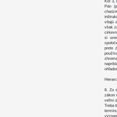
Kor 3, 
Pán (p
chariz
inštru
vítajú
však za
cirkevn
si uve
spoloč
preto 
použív
zhroma
naprík
ohľadom
Hierarc
8. Zo 
zákon 
veľmi d
Treba 
termín
významo