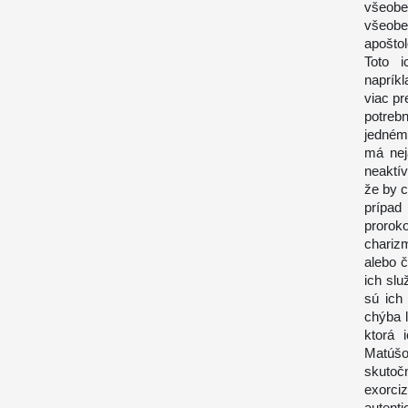
všeobe
všeob
apošto
Toto i
naprík
viac p
potreb
jedném
má nej
neaktív
že by c
prípad
prorok
chariz
alebo č
ich slu
sú ich
chýba l
ktorá 
Matúšo
skutoč
exorci
autenti