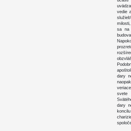
uvádza
vedie 
služieb
milost
sa na 
budovan
Napoko
prozret
rozšír
obzvlá
Podob
apošto
dary n
naopak,
veriac
svete 
Svätéh
dary n
koncilu
chariz
spoloč