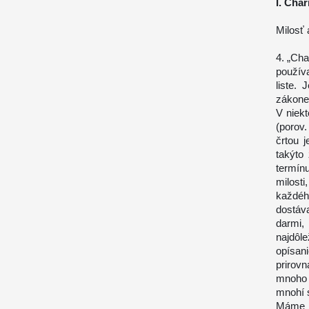
I. Cha
Milosť
4. „Cha
použív
liste.
zákone
V niek
(porov.
črtou 
takýto
termín
milosti
každéh
dostáv
darmi,
najdôle
opísan
prirov
mnoho 
mnohí s
Máme ro