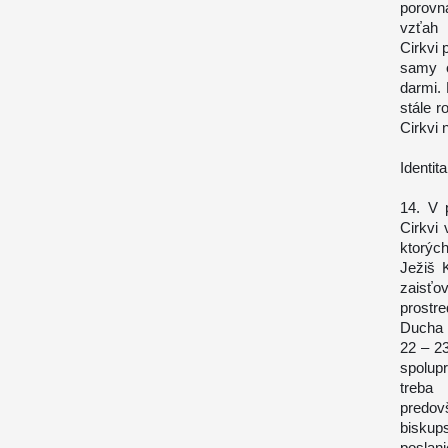
porovn
vzťah 
Cirkvi 
samy o
darmi. 
stále 
Cirkvi 
Identit
14. V 
Cirkvi 
ktorýc
Ježiš K
zaisť
prostr
Ducha S
22 – 23
spolup
treba 
predovš
biskups
poslan