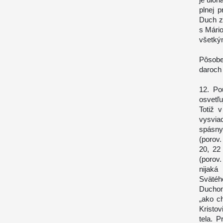
plnej 
Duch z
s Mário
všetký
Pôsobe
daroch
12. Po
osvetľ
Totiž 
vysvia
spásny
(porov.
20, 22 
(porov
nijak
Svätéh
Duchom
„ako c
Kristo
tela. 