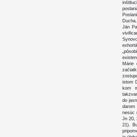
inštit
poslan
Poslani
Ducha.
Ján Pa
vivifi
Synovom
exhort
„pôsob
existe
Márie 
začiat
zostup
istom D
kom m
takzva
do jas
darom 
nesúc 
Jn 20, 
21). B
pripome
je úloh