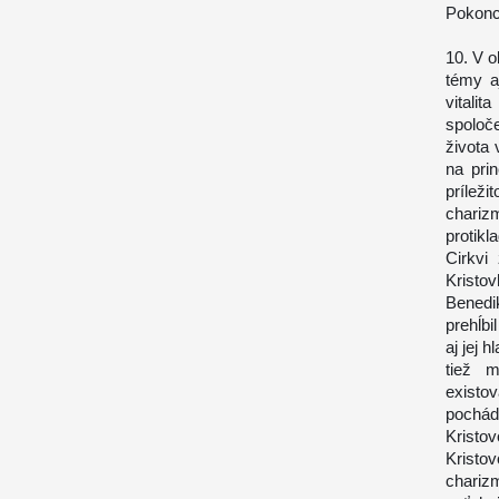
Pokonc
10. V o
témy a
vital
spoloč
života 
na pri
prílež
chariz
protikl
Cirkvi
Kristo
Benedi
prehĺbi
aj jej 
tiež m
exist
pochád
Kristo
Kristo
chariz