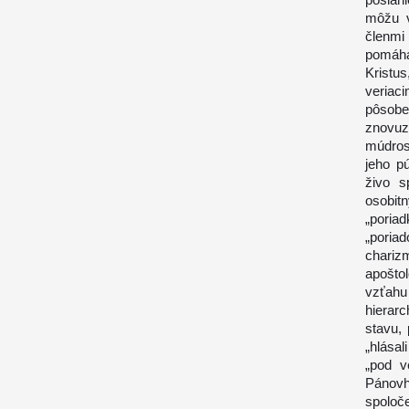
môžu v
členmi
pomáha
Kristu
veriac
pôsobe
znovuz
múdros
jeho p
živo s
osobit
„poria
„poria
chariz
apošto
vzťah
hierar
stavu,
„hlásal
„pod v
Pánov
spoloče