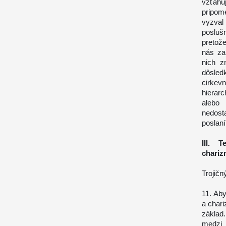
vzťah
pripom
vyzval
posluš
pretože
nás za
nich z
dôsle
cirkev
hierar
alebo
nedost
poslaní
III. 
chariz
Trojičn
11. Ab
a chari
základ
medzi 