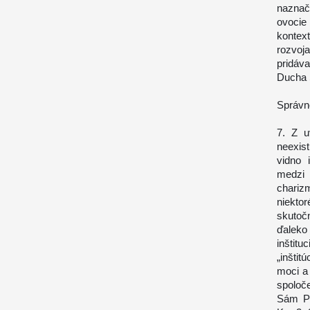
naznaču
ovocie
kontext
rozvoj
pridáv
Ducha S
Správn
7. Z u
neexist
vidno 
medzi 
chariz
niekto
skutoč
ďalek
inštitu
„inštit
moci a
spoloče
Sám Pa