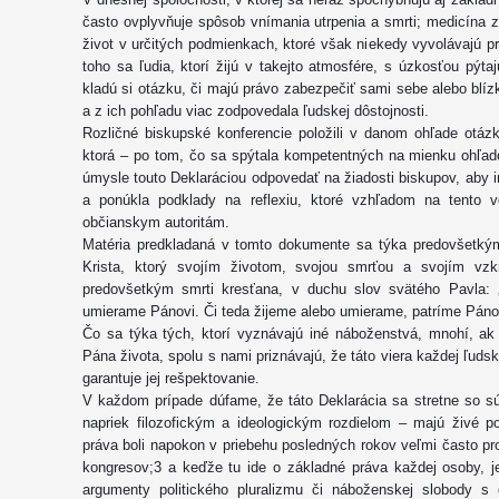
často ovplyvňuje spôsob vnímania utrpenia a smrti; medicína zv
život v určitých podmienkach, ktoré však niekedy vyvolávajú 
toho sa ľudia, ktorí žijú v takejto atmosfére, s úzkosťou pýta
kladú si otázku, či majú právo zabezpečiť sami sebe alebo blízk
a z ich pohľadu viac zodpovedala ľudskej dôstojnosti.
Rozličné biskupské konferencie položili v danom ohľade otázk
ktorá – po tom, čo sa spýtala kompetentných na mienku ohľad
úmysle touto Deklaráciou odpovedať na žiadosti biskupov, aby 
a ponúkla podklady na reflexiu, ktoré vzhľadom na tento 
občianskym autoritám.
Matéria predkladaná v tomto dokumente sa týka predovšetkým 
Krista, ktorý svojím životom, svojou smrťou a svojím vzk
predovšetkým smrti kresťana, v duchu slov svätého Pavla: 
umierame Pánovi. Či teda žijeme alebo umierame, patríme Pánovi“
Čo sa týka tých, ktorí vyznávajú iné náboženstvá, mnohí, ak 
Pána života, spolu s nami priznávajú, že táto viera každej ľudsk
garantuje jej rešpektovanie.
V každom prípade dúfame, že táto Deklarácia sa stretne so sú
napriek filozofickým a ideologickým rozdielom – majú živé p
práva boli napokon v priebehu posledných rokov veľmi často 
kongresov;3 a keďže tu ide o základné práva každej osoby, j
argumenty politického pluralizmu či náboženskej slobody s