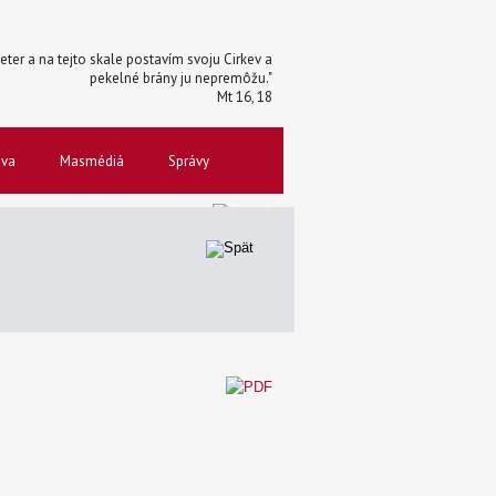
 Peter a na tejto skale postavím svoju Cirkev a
pekelné brány ju nepremôžu."
Mt 16, 18
ova
Masmédiá
Správy