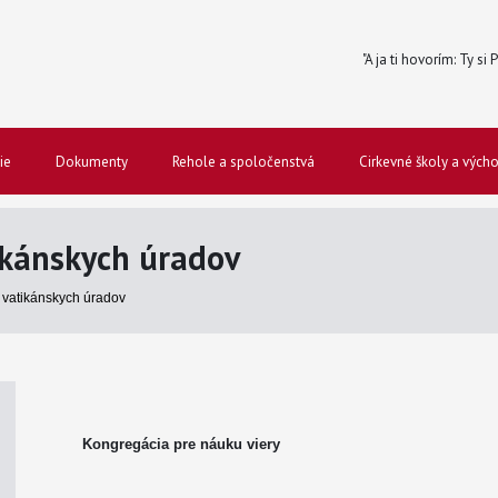
"A ja ti hovorím: Ty si
ie
Dokumenty
Rehole a spoločenstvá
Cirkevné školy a vých
kánskych úradov
vatikánskych úradov
Kongregácia pre náuku viery