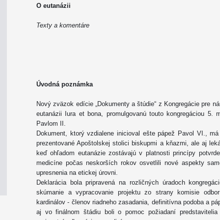
O eutanázii
Texty a komentáre
Úvodná poznámka
Nový zväzok edície „Dokumenty a štúdie“ z Kongregácie pre ná
eutanázii Iura et bona, promulgovanú touto kongregáciou 5
Pavlom II.
Dokument, ktorý vzdialene inicioval ešte pápež Pavol VI., m
prezentované Apoštolskej stolici biskupmi a kňazmi, ale aj le
keď ohľadom eutanázie zostávajú v platnosti princípy potvrd
medicíne počas neskorších rokov osvetlili nové aspekty samo
upresnenia na etickej úrovni.
Deklarácia bola pripravená na rozličných úradoch kongregá
skúmanie a vypracovanie projektu zo strany komisie odbor
kardinálov - členov riadneho zasadania, definitívna podoba a 
aj vo finálnom štádiu boli o pomoc požiadaní predstavitelia