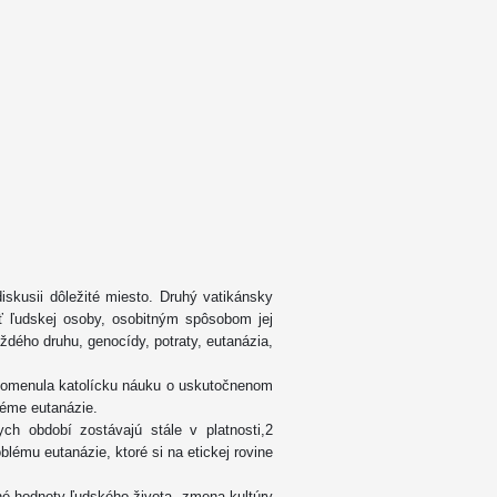
iskusii dôležité miesto. Druhý vatikánsky
sť ľudskej osoby, osobitným spôsobom jej
aždého druhu, genocídy, potraty, eutanázia,
ipomenula katolícku náuku o uskutočnenom
bléme eutanázie.
ych období zostávajú stále v platnosti,2
lému eutanázie, ktoré si na etickej rovine
né hodnoty ľudského života, zmena kultúry