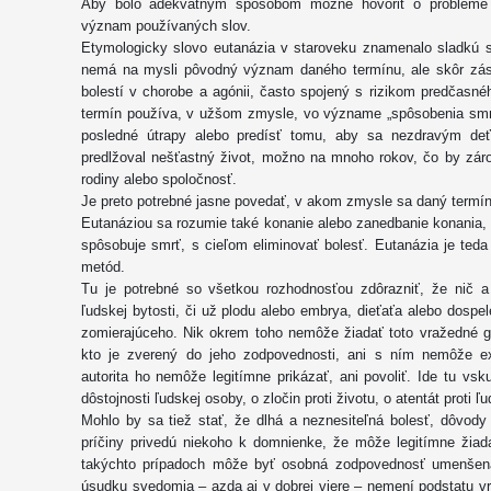
Aby bolo adekvátnym spôsobom možné hovoriť o probléme e
význam používaných slov.
Etymologicky slovo eutanázia v staroveku znamenalo sladkú s
nemá na mysli pôvodný význam daného termínu, ale skôr zá
bolestí v chorobe a agónii, často spojený s rizikom predčasn
termín používa, v užšom zmysle, vo význame „spôsobenia smrti
posledné útrapy alebo predísť tomu, aby sa nezdravým deť
predlžoval nešťastný život, možno na mnoho rokov, čo by záro
rodiny alebo spoločnosť.
Je preto potrebné jasne povedať, v akom zmysle sa daný termí
Eutanáziou sa rozumie také konanie alebo zanedbanie konania, 
spôsobuje smrť, s cieľom eliminovať bolesť. Eutanázia je ted
metód.
Tu je potrebné so všetkou rozhodnosťou zdôrazniť, že nič a 
ľudskej bytosti, či už plodu alebo embrya, dieťaťa alebo dospel
zomierajúceho. Nik okrem toho nemôže žiadať toto vražedné g
kto je zverený do jeho zodpovednosti, ani s ním nemôže expl
autorita ho nemôže legitímne prikázať, ani povoliť. Ide tu vs
dôstojnosti ľudskej osoby, o zločin proti životu, o atentát proti ľ
Mohlo by sa tiež stať, že dlhá a neznesiteľná bolesť, dôvody 
príčiny privedú niekoho k domnienke, že môže legitímne žiad
takýchto prípadoch môže byť osobná zodpovednosť umenšená
úsudku svedomia – azda aj v dobrej viere – nemení podstatu v