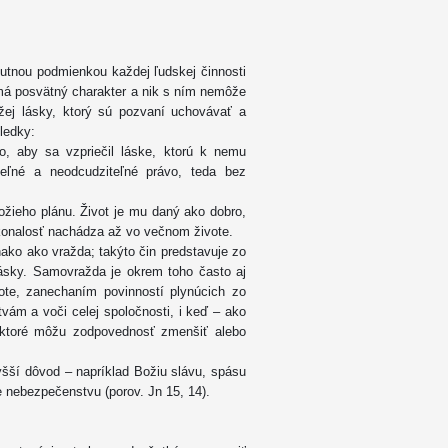
utnou podmienkou každej ľudskej činnosti
 má posvätný charakter a nik s ním nemôže
žej lásky, ktorý sú pozvaní uchovávať a
ledky:
o, aby sa vzpriečil láske, ktorú k nemu
teľné a neodcudziteľné právo, teda bez
žieho plánu. Život je mu daný ako dobro,
okonalosť nachádza až vo večnom živote.
nako ako vražda; takýto čin predstavuje zo
lásky. Samovražda je okrem toho často aj
ote, zanechaním povinností plynúcich zo
tvám a voči celej spoločnosti, i keď – ako
, ktoré môžu zodpovednosť zmenšiť alebo
yšší dôvod – napríklad Božiu slávu, spásu
e nebezpečenstvu (porov. Jn 15, 14).