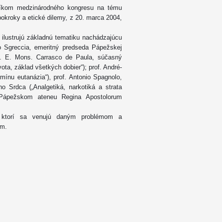
tníkom medzinárodného kongresu na tému
okroky a etické dilemy, z 20. marca 2004,
ilustrujú základnú tematiku nachádzajúcu
lio Sgreccia, emeritný predseda Pápežskej
 J. E. Mons. Carrasco de Paula, súčasný
ta, základ všetkých dobier“); prof. André-
mínu eutanázia“), prof. Antonio Spagnolo,
eho Srdca („Analgetiká, narkotiká a strata
a Pápežskom ateneu Regina Apostolorum
 ktorí sa venujú daným problémom a
im.