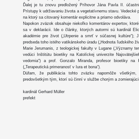
Ďalej je tu znovu predložený Príhovor Jána Pavla II. účas
Prístupy k udržiavaniu života a vegetatívnemu stavu. Vedecké p
na ktorý sa citovaný komentár explicitne a priamo odvoláva.
Napokon zväzok obsahuje niekoľko komentárov expertov, ktoré 
sa v deklarácii. Ide o články, ktorých autormi sú kardinál E
akadémie pre život („Utrpenie a smrť v súčasnej kultúre“);
predseda toho istého vatikánskeho úradu („Hodnota ľudského živo
Marie Jerumanis, z teologickej fakulty v Lugane („Významy ter
vedúci Inštitútu bioetiky na Katolíckej univerzite Najsvätejši
vedomia“) a prof. Gonzalo Miranda, profesor bioetiky n
(„Terapeutická primeranosť v Iura et bona“).
Dúfam, že publikácia tohto zväzku napomôže všetkým,
predovšetkým tým, ktorí sú činní v službe chorým a zomierajúc
kardinál Gerhard Müller
prefekt