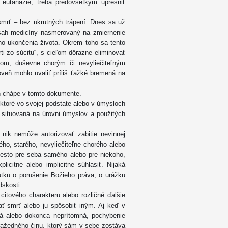
utanázie, treba predovšetkým upresniť
mrť – bez ukrutných trápení. Dnes sa už
sah medicíny nasmerovaný na zmiernenie
ého ukončenia života. Okrem toho sa tento
 zo súcitu“, s cieľom dôrazne eliminovať
om, duševne chorým či nevyliečiteľným
veň mohlo uvaliť príliš ťažké bremená na
n chápe v tomto dokumente.
ktoré vo svojej podstate alebo v úmysloch
a situovaná na úrovni úmyslov a použitých
nik nemôže autorizovať zabitie nevinnej
ého, starého, nevyliečiteľne chorého alebo
esto pre seba samého alebo pre niekoho,
icitne alebo implicitne súhlasiť. Nijaká
kutku o porušenie Božieho práva, o urážku
udskosti.
citového charakteru alebo rozličné ďalšie
ať smrť alebo ju spôsobiť iným. Aj keď v
 alebo dokonca neprítomná, pochybenie
ražedného činu, ktorý sám v sebe zostáva