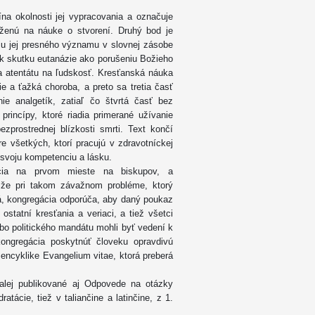
ína okolnosti jej vypracovania a označuje
oženú na náuke o stvorení. Druhý bod je
iu jej presného významu v slovnej zásobe
k skutku eutanázie ako porušeniu Božieho
 a atentátu na ľudskosť. Kresťanská náuka
e a ťažká choroba, a preto sa tretia časť
e analgetík, zatiaľ čo štvrtá časť bez
princípy, ktoré riadia primerané užívanie
zprostrednej blízkosti smrti. Text končí
 všetkých, ktorí pracujú v zdravotníckej
ú svoju kompetenciu a lásku.
cia na prvom mieste na biskupov, a
, že pri takom závažnom probléme, ktorý
, kongregácia odporúča, aby daný poukaz
j ostatní kresťania a veriaci, a tiež všetci
lebo politického mandátu mohli byť vedení k
ongregácia poskytnúť človeku opravdivú
v encyklike Evangelium vitae, ktorá preberá
 ďalej publikované aj Odpovede na otázky
tácie, tiež v taliančine a latinčine, z 1.