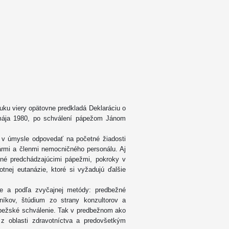
uku viery opätovne predkladá Deklaráciu o
. mája 1980, po schválení pápežom Jánom
á v úmysle odpovedať na početné žiadosti
kármi a členmi nemocničného personálu. Aj
ené predchádzajúcimi pápežmi, pokroky v
tnej eutanázie, ktoré si vyžadujú ďalšie
cie a podľa zvyčajnej metódy: predbežné
níkov, štúdium zo strany konzultorov a
pápežské schválenie. Tak v predbežnom ako
 z oblasti zdravotníctva a predovšetkým