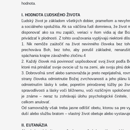
hodnota.
I. HODNOTA ĽUDSKÉHO ŽIVOTA
Ľudský život je základom všetkých dobier, prameňom a nevyhn
a sociálneho spolužitia. Ak sa väčšina ľudí domnieva, že život
disponovať ako sa mu zapáči, veriaci v ňom vidia aj dar Bo
privádzať k plodnosti. Z tohto uvažovania vyplývajú niektoré dôs
1. Nik nemôže zaútočiť na život nevinného človeka bez toh
prechováva Boh, bez toho, aby porušil základné, nenaruši
spáchania krajne závažného zločinu.4
2. Každý človek má povinnosť uspôsobovať svoj život podľa Bo
ktoré má prinášať svoje ovocie už tu na zemi, ale svoju plnú d
3. Dobrovoľná smrť alebo samovražda je preto neprijateľná, rov
strany človeka odmietnutie Božej zvrchovanosti a jeho plánu 
odmietnutím lásky k sebe, popretím prirodzenej túžby po živ
spravodlivosti a lásky voči blížnemu, voči rozličným spoločens
je známe – neraz tu zohrávajú úlohu psychologické činitele
celkom anulovať.
Od samovraždy však treba jasne odlíšiť obetu, ktorou sa pre v
duší alebo službu bratom – vlastný život obetuje alebo vystavuj
II. EUTANÁZIA