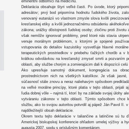
eminentní odborníci na medicínu.
Deklarácia obsahuje štyri veľké časti. Po úvode, ktorý pripom
adresátov; prvý bod pripomína hodnotu ľudského života, zal
venovaný eutanázii vo vlastnom zmysle slova kvôli precizovan
kresťanskej etiky a kvôli jednoznačnému odsúdeniu akéhokoľve
zákona; urážky dôstojnosti ľudskej osoby; zločinu proti životu
však nemôže ignorovať problémy, pred ktoré nás stavia utrpeni
venuje morálnym problémom, s ktorými je spojené používani
vstupovania do detailov kazuistiky vysvetľuje hlavné morálne 
terapeutických prostriedkov v priebehu ťažkých chorôb a v be
krátkou odvolávkou na kresťanský zmysel smrti a pozvaním pre
oblasti, aby službe chorým a zomierajúcim dali k dispozícii cel
Ako upresňuje samotný dokument, kongregácia sa obra
prostredníctvom nich na všetkých katolíkov. Je však jasné
súčasnosť stále znovu a neraz naliehavým spôsobom predkladá
na veľké morálne princípy, ktoré platia v tejto oblasti, prijali a
ľudia dobrej vôle – najmä tí, ktorí by na základe svojej úlohy a
vytváraniu zákonov v tejto oblasti. Týmto spôsobom chce k
službu, ako to svojou autoritou potvrdil aj pápež Ján Pavol II. 
najdôležitejší obsah deklarácie.
Okrem textu tejto deklarácie v taliančine a latinčine sú tu
Americkej biskupskej konferencie ohľadom umelej výživy a hydra
augusta 2007, spolu s príslušným komentárom.