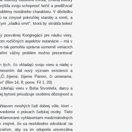
ýšila svoju schopnosť liečiť a predlžovať
problémy morálneho charakteru. V dôsledku
jú na zmysel pokročilej staroby a smrti, a
ym „sladkú smrť“, ktorá by skrátila bolesť
y posvätnej Kongregácii pre náuku viery,
om rozličných aspektov eutanázie – má v
im tak pomohla správne usmerniť veriacich
veľmi vážny problém možno prezentovať
tých, čo vkladajú svoju vieru a nádej v
riesením dal nový význam existencii a
„Či žijeme, žijeme Pánovi, či umierame,
 (Rim 14, 8; porov. Fil 1, 20).
zdieľajú vieru v Boha Stvoriteľa, darcu a
ej bytosti prisudzuje osobitnú dôstojnosť a
hlasom mnohých ľudí dobrej vôle, ktorí –
ovedomie o právach ľudskej osoby. Tieto
proklamované vyhláseniami medzinárodných
e zrejmé, že sa neslobodno odvolávať na
 cieľom, aby sa im odoprela univerzálna