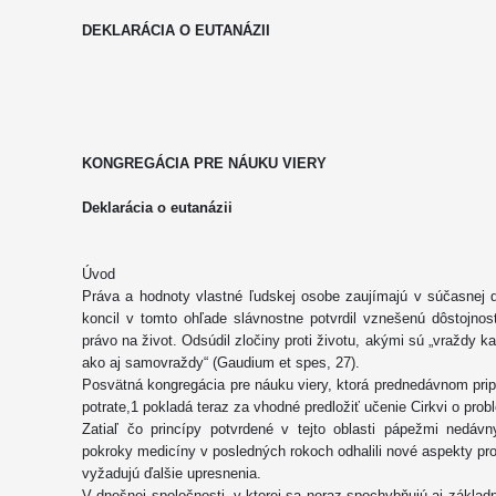
DEKLARÁCIA O EUTANÁZII
KONGREGÁCIA PRE NÁUKU VIERY
Deklarácia o eutanázii
Úvod
Práva a hodnoty vlastné ľudskej osobe zaujímajú v súčasnej d
koncil v tomto ohľade slávnostne potvrdil vznešenú dôstojno
právo na život. Odsúdil zločiny proti životu, akými sú „vraždy k
ako aj samovraždy“ (Gaudium et spes, 27).
Posvätná kongregácia pre náuku viery, ktorá prednedávnom pr
potrate,1 pokladá teraz za vhodné predložiť učenie Cirkvi o pro
Zatiaľ čo princípy potvrdené v tejto oblasti pápežmi nedávn
pokroky medicíny v posledných rokoch odhalili nové aspekty prob
vyžadujú ďalšie upresnenia.
V dnešnej spoločnosti, v ktorej sa neraz spochybňujú aj základ