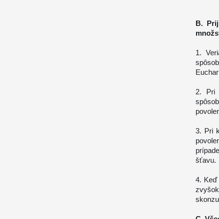
B. Pri
množs
1. Ver
spôsob
Euchari
2. Pri
spôso
povolen
3. Pri
povole
prípad
šťavu.
4. Keď
zvyšo
skonzu
C. Vš