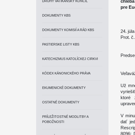
chleba
DRUHÝ VATIKÁNSKY KONCIL
pre Eu
DOKUMENTY KBS
DOKUMENTY KOMISIÍ A RÁD KBS
24. júl
Prot. č
PASTIERSKE LISTY KBS
Predse
KATECHIZMUS KATOLÍCKEJ CIRKVI
Veľavá
KÓDEX KÁNONICKÉHO PRÁVA
Už mno
EKUMENICKÉ DOKUMENTY
vyrieš
ktoré
OSTATNÉ DOKUMENTY
uprave
V minu
PRÍLEŽITOSTNÉ MODLITBY A
dať je
POBOŽNOSTI
Rescri
8096; 