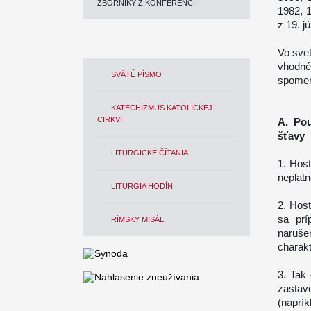
ZBORNÍKY Z KONFERENCIÍ
1982, 1
z 19. j
Vo sve
vhodné
SVÄTÉ PÍSMO
spomenu
KATECHIZMUS KATOLÍCKEJ
CIRKVI
A. Po
šťavy
LITURGICKÉ ČÍTANIA
1. Host
neplatn
LITURGIA HODÍN
2. Host
sa prí
RÍMSKY MISÁL
naruše
charakt
3. Tak
zastav
(naprík