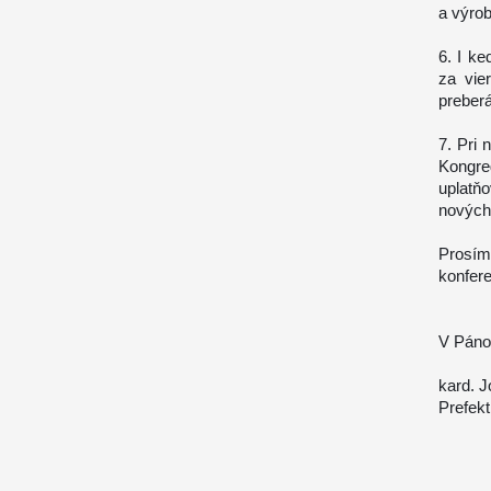
a výrob
6. I k
za vie
preberá
7. Pri 
Kongre
uplatň
nových 
Prosím
konfer
V Páno
kard. J
Prefekt