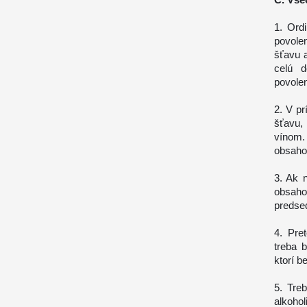
1. Ord
povole
šťavu 
celú d
povolen
2. V p
šťavu,
vínom.
obsahom
3. Ak 
obsaho
predsed
4. Pre
treba 
ktorí b
5. Tre
alkoho