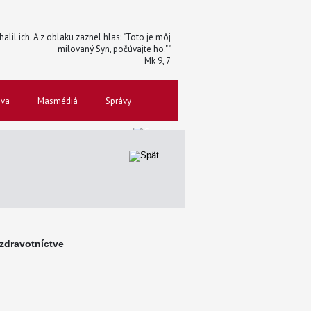
halil ich. A z oblaku zaznel hlas: "Toto je môj
milovaný Syn, počúvajte ho.""
Mk 9, 7
ova
Masmédiá
Správy
zdravotníctve