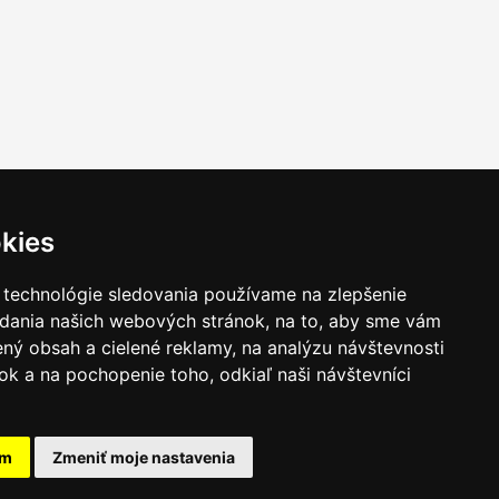
kies
 technológie sledovania používame na zlepšenie
adania našich webových stránok, na to, aby sme vám
ný obsah a cielené reklamy, na analýzu návštevnosti
k a na pochopenie toho, odkiaľ naši návštevníci
am
Zmeniť moje nastavenia
takt
|
Ochrana osobných udajov
|
Hľadať