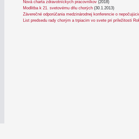
Nová charta zdravotníckych pracovníkov
(2018)
Modlitba k 21. svetovému dňu chorých
(30.1.2013)
Záverečné odporúčania medzinárodnej konferencie o nepočujúcich
List predsedu rady chorým a trpiacim vo svete pri príležitosti R