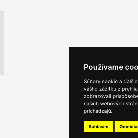
Používame coo
Súbory cookie a ďalšie
vášho zážitku z prehli
zobrazovali prispôsobe
našich webových stráno
prichádzajú.
Súhlasím
Odmiet
Email servis
|
Kon