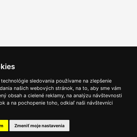
kies
 technológie sledovania používame na zlepšenie
adania našich webových stránok, na to, aby sme vám
ný obsah a cielené reklamy, na analýzu návštevnosti
k a na pochopenie toho, odkiaľ naši návštevníci
am
Zmeniť moje nastavenia
takt
|
Ochrana osobných udajov
|
Hľadať