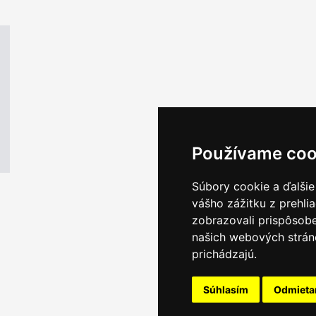
Používame coo
Súbory cookie a ďalšie
vášho zážitku z prehli
zobrazovali prispôsobe
našich webových stráno
prichádzajú.
Súhlasím
Odmiet
Email servis
|
Kon