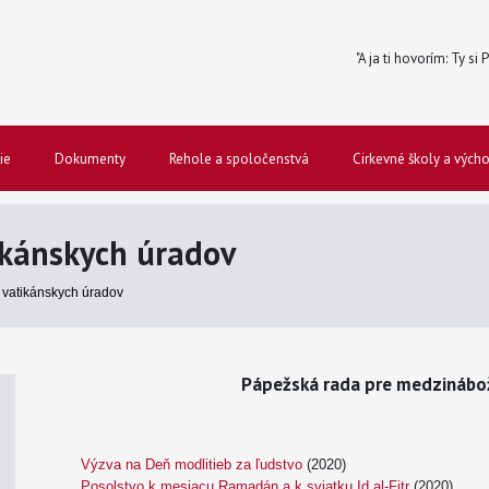
"A ja ti hovorím: Ty si
ie
Dokumenty
Rehole a spoločenstvá
Cirkevné školy a vých
kánskych úradov
vatikánskych úradov
Pápežská rada pre medzinábo
Výzva na Deň modlitieb za ľudstvo
(2020)
Posolstvo k mesiacu Ramadán a k sviatku Id al-Fitr
(2020)