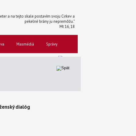
 Peter a na tejto skale postavím svoju Cirkev a
pekelné brány ju nepremôžu."
Mt 16, 18
ova
Masmédiá
Správy
ženský dialóg