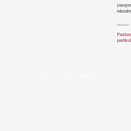
cteným
národn
_____
Pastor
partiku
KBS © 1997-2026 |
Nastavenie Cookies