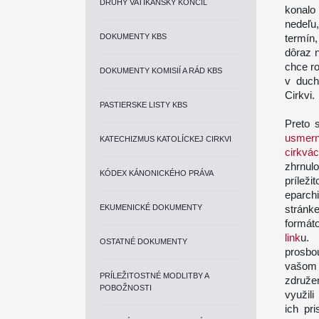
DRUHÝ VATIKÁNSKY KONCIL
konalo
nedeľu
DOKUMENTY KBS
termín
dôraz 
chce ro
DOKUMENTY KOMISIÍ A RÁD KBS
v duch
Cirkvi.
PASTIERSKE LISTY KBS
Preto 
usmern
KATECHIZMUS KATOLÍCKEJ CIRKVI
cirkvá
zhrnul
KÓDEX KÁNONICKÉHO PRÁVA
prílež
eparchi
EKUMENICKÉ DOKUMENTY
stránk
formáto
link
u. 
OSTATNÉ DOKUMENTY
prosbou
vašom 
PRÍLEŽITOSTNÉ MODLITBY A
združe
POBOŽNOSTI
využil
ich pr