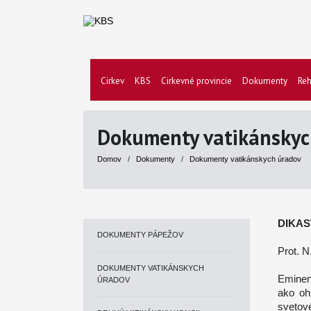
Cirkev
KBS
Cirkevné provincie
Dokumenty
Reh
Dokumenty vatikánskyc
Domov
/
Dokumenty
/
Dokumenty vatikánskych úradov
DIKAS
DOKUMENTY PÁPEŽOV
Prot. N
DOKUMENTY VATIKÁNSKYCH
Eminen
ÚRADOV
ako oh
svetové