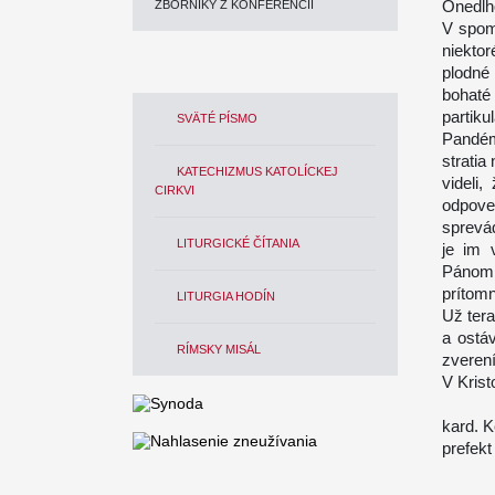
Onedlho
ZBORNÍKY Z KONFERENCIÍ
V spom
niekto
plodné
bohat
partik
SVÄTÉ PÍSMO
Pandém
strati
KATECHIZMUS KATOLÍCKEJ
videli
CIRKVI
odpov
sprevád
LITURGICKÉ ČÍTANIA
je im 
Pánom 
prítom
LITURGIA HODÍN
Už tera
a ostá
RÍMSKY MISÁL
zveren
V Krist
kard. K
prefek