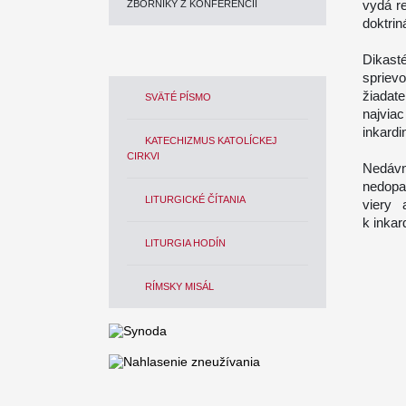
vydá re
ZBORNÍKY Z KONFERENCIÍ
doktrin
Dikas
spriev
žiadat
SVÄTÉ PÍSMO
najviac
inkardin
KATECHIZMUS KATOLÍCKEJ
CIRKVI
Nedáv
nedopa
LITURGICKÉ ČÍTANIA
viery 
k inkard
LITURGIA HODÍN
RÍMSKY MISÁL