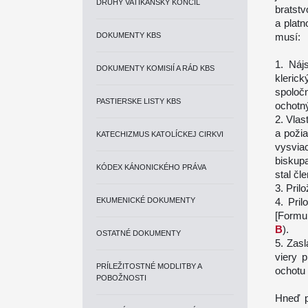
DRUHÝ VATIKÁNSKY KONCIL
bratstv
a plat
DOKUMENTY KBS
musí:
1. Náj
DOKUMENTY KOMISIÍ A RÁD KBS
kleric
spoločn
PASTIERSKE LISTY KBS
ochotný
2. Vlas
a požia
KATECHIZMUS KATOLÍCKEJ CIRKVI
vysvia
biskupa
KÓDEX KÁNONICKÉHO PRÁVA
stal čl
3. Pril
EKUMENICKÉ DOKUMENTY
4. Pril
[Formu
B
).
OSTATNÉ DOKUMENTY
5. Zas
viery p
PRÍLEŽITOSTNÉ MODLITBY A
ochotu 
POBOŽNOSTI
Hneď p