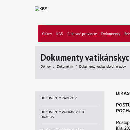
Cirkev
KBS
Cirkevné provincie
Dokumenty
Reh
Dokumenty vatikánskyc
Domov
/
Dokumenty
/
Dokumenty vatikánskych úradov
DIKAS
DOKUMENTY PÁPEŽOV
PO
POCH
DOKUMENTY VATIKÁNSKYCH
ÚRADOV
Postup
júla 2