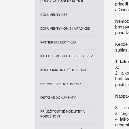
DRUHÝ VATIKÁNSKY KONCIL
pripoj
a žiada
DOKUMENTY KBS
Nemožn
bratst
DOKUMENTY KOMISIÍ A RÁD KBS
posudzo
PASTIERSKE LISTY KBS
Keďže 
súhlas,
KATECHIZMUS KATOLÍCKEJ CIRKVI
1. laik
X;
KÓDEX KÁNONICKÉHO PRÁVA
2. lai
bratst
EKUMENICKÉ DOKUMENTY
postojm
Naopak,
OSTATNÉ DOKUMENTY
3. lai
PRÍLEŽITOSTNÉ MODLITBY A
z litur
POBOŽNOSTI
4. laik
neodmie