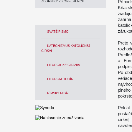
Prípadn
ZBORNÍKY Z KONFERENCIÍ
Kňazsk
žiadaj
zahŕňa
katolíc
zárukou
SVÄTÉ PÍSMO
Preto 
KATECHIZMUS KATOLÍCKEJ
rozhodo
CIRKVI
Predlo
a
For
LITURGICKÉ ČÍTANIA
podpis
Po obdr
veriac
LITURGIA HODÍN
najvho
plného 
RÍMSKY MISÁL
pokrste
Pokiaľ
postač
cirkvi
navštev