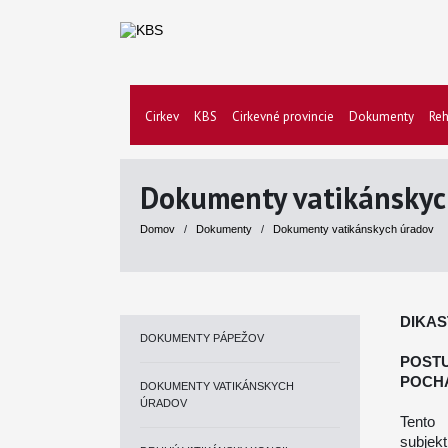
Cirkev
KBS
Cirkevné provincie
Dokumenty
Reh
Dokumenty vatikánskyc
Domov
/
Dokumenty
/
Dokumenty vatikánskych úradov
DIKAS
DOKUMENTY PÁPEŽOV
POS
POCH
DOKUMENTY VATIKÁNSKYCH
ÚRADOV
Tento 
subjek