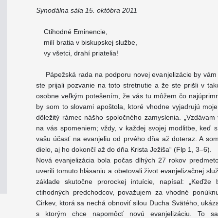
Synodálna sála 15. októbra 2011
Ctihodné Eminencie,
milí bratia v biskupskej službe,
vy všetci, drahí priatelia!
Pápežská rada na podporu novej evanjelizácie by vám ch
ste prijali pozvanie na toto stretnutie a že ste prišli v
osobne veľkým potešením, že vás tu môžem čo najúprimnejš
by som to slovami apoštola, ktoré vhodne vyjadrujú moje r
dôležitý rámec nášho spoločného zamyslenia. „Vzdávam
na vás spomeniem; vždy, v každej svojej modlitbe, keď 
vašu účasť na evanjeliu od prvého dňa až doteraz. A som 
dielo, aj ho dokončí až do dňa Krista Ježiša“ (Flp 1, 3–6).
Nová evanjelizácia bola počas dlhých 27 rokov predmet
uverili tomuto hlásaniu a obetovali život evanjelizačnej sl
základe skutočne prorockej intuície, napísal: „Keďže
ctihodných predchodcov, považujem za vhodné ponúknu
Cirkev, ktorá sa nechá obnoviť silou Ducha Svätého, ukáz
s ktorým chce napomôcť novú evanjelizáciu. To s