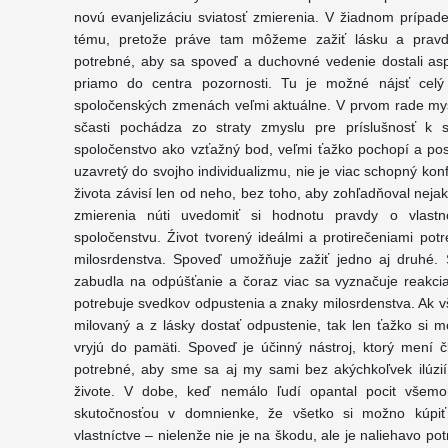
novú evanjelizáciu sviatosť zmierenia. V žiadnom prípa
tému, pretože práve tam môžeme zažiť lásku a pravdu 
potrebné, aby sa spoveď a duchovné vedenie dostali as
priamo do centra pozornosti. Tu je možné nájsť celý
spoločenských zmenách veľmi aktuálne. V prvom rade mysl
sčasti pochádza zo straty zmyslu pre príslušnosť k 
spoločenstvo ako vzťažný bod, veľmi ťažko pochopí a posú
uzavretý do svojho individualizmu, nie je viac schopný konf
života závisí len od neho, bez toho, aby zohľadňoval nej
zmierenia núti uvedomiť si hodnotu pravdy o vlastn
spoločenstvu. Źivot tvorený ideálmi a protirečeniami potr
milosrdenstva. Spoveď umožňuje zažiť jedno aj druhé. 
zabudla na odpúšťanie a čoraz viac sa vyznačuje reakcia
potrebuje svedkov odpustenia a znaky milosrdenstva. Ak vš
milovaný a z lásky dostať odpustenie, tak len ťažko si m
vryjú do pamäti. Spoveď je účinný nástroj, ktorý mení 
potrebné, aby sme sa aj my sami bez akýchkoľvek ilúzií 
živote. V dobe, keď nemálo ľudí opantal pocit všem
skutočnosťou v domnienke, že všetko si možno kúp
vlastníctve – nielenže nie je na škodu, ale je naliehavo po