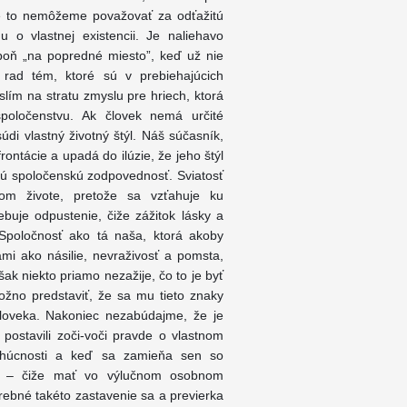
de to nemôžeme považovať za odťažitú
o vlastnej existencii. Je naliehavo
poň „na popredné miesto”, keď už nie
 rad tém, ktoré sú v prebiehajúcich
ím na stratu zmyslu pre hriech, ktorá
spoločenstvu. Ak človek nemá určité
di vlastný životný štýl. Náš súčasník,
rontácie a upadá do ilúzie, že jeho štýl
akú spoločenskú zodpovednosť. Sviatosť
om živote, pretože sa vzťahuje ku
ebuje odpustenie, čiže zážitok lásky a
Spoločnosť ako tá naša, ktorá akoby
mi ako násilie, nevraživosť a pomsta,
ak niekto priamo nezažije, čo to je byť
ožno predstaviť, že sa mu tieto znaky
človeka. Nakoniec nezabúdajme, že je
postavili zoči-voči pravde o vlastnom
ohúcnosti a keď sa zamieňa sen so
iť – čiže mať vo výlučnom osobnom
trebné takéto zastavenie sa a previerka