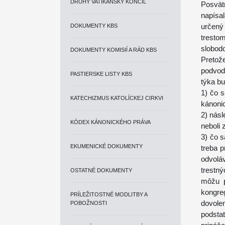
DRUHÝ VATIKÁNSKY KONCIL
Posvät
napísa
určený
DOKUMENTY KBS
trestom
slobod
DOKUMENTY KOMISIÍ A RÁD KBS
Pretože
podvod
PASTIERSKE LISTY KBS
týka bu
1) čo 
KATECHIZMUS KATOLÍCKEJ CIRKVI
kánonic
2) násl
KÓDEX KÁNONICKÉHO PRÁVA
neboli 
3) čo s
EKUMENICKÉ DOKUMENTY
treba p
odvolá
trestn
OSTATNÉ DOKUMENTY
môžu p
kongre
PRÍLEŽITOSTNÉ MODLITBY A
dovole
POBOŽNOSTI
podsta