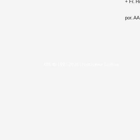
+ Fr. H
por. AA
KBS © 1997-2026 |
Nastavenie Cookies