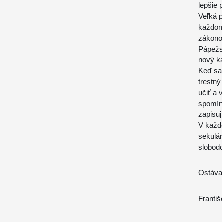
lepšie 
Veľká p
každom 
zákonod
Pápežs
nový k
Keď sa 
trestný
učiť a 
spomína
zapisuj
V každo
sekulá
slobod
Ostáva
Františ