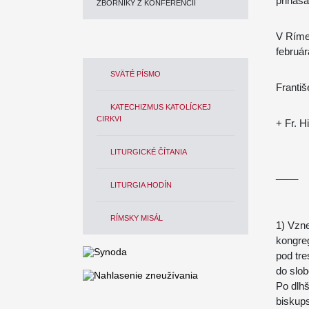
prináša
ZBORNÍKY Z KONFERENCIÍ
V Ríme,
februá
SVÄTÉ PÍSMO
Františ
KATECHIZMUS KATOLÍCKEJ
CIRKVI
+ Fr. H
LITURGICKÉ ČÍTANIA
____
LITURGIA HODÍN
RÍMSKY MISÁL
1) Vzne
kongreg
pod tr
do slo
Po dlhš
biskups