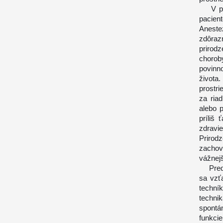
V pros
pacien
Aneste
zdôraz
prirod
chorob
povinn
života.
prostr
za ria
alebo 
príliš 
zdravi
Prirod
zachova
vážnejš
Predov
sa vzť
techn
technik
spontá
funkci