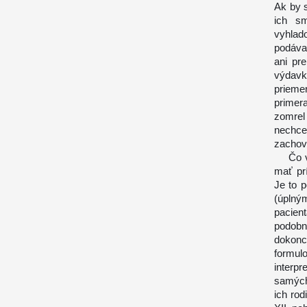
Ak by 
ich sm
vyhlad
podáva
ani pr
výdav
prieme
primer
zomrel
nechce 
zachova
Čo vša
mať pr
Je to 
(úplný
pacien
podobn
dokonc
formu
interpr
samých
ich ro