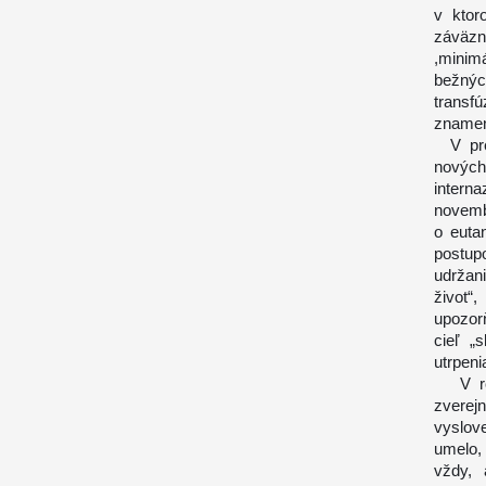
v ktor
záväzn
,minim
bežný
transfú
znamena
V prej
nových
intern
novemb
o euta
postup
udržani
život“
upozorň
cieľ „
utrpeni
V roku
zverej
vyslov
umelo, 
vždy, 