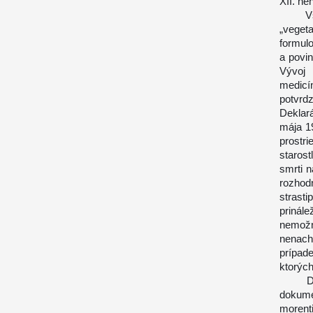
XII. ne
Všetk
„veget
formulo
a povi
Vývoj 
medicín
potvrdz
Deklará
mája 1
prostri
staros
smrti n
rozhod
strasti
prinále
nemožn
nenachá
prípad
ktorých
Dňa 2
dokumen
morenti