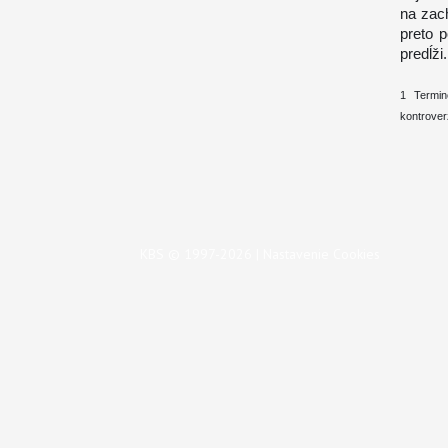
na zach
preto p
predĺži.
1 Termin
kontroverz
KBS © 1997-2026 |
Nastavenie Cookies