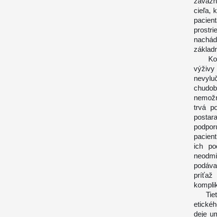
záväzn
cieľa, 
pacien
prostr
nachád
základ
Kongre
výživy
nevylu
chudob
nemožné
trvá p
postar
podpor
pacien
ich po
neodmi
podáva
príťaž
kompli
Tieto 
etickéh
deje u