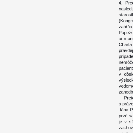
4. Pre
nasle
staro
(Kongr
zahŕňa
Pápežsk
ai more
Chart
pravde
prípad
nemôže 
pacient
v dôsl
výsled
vedomé
zanedba
Preto 
s práv
Jána P
prvé s
je v s
zachova