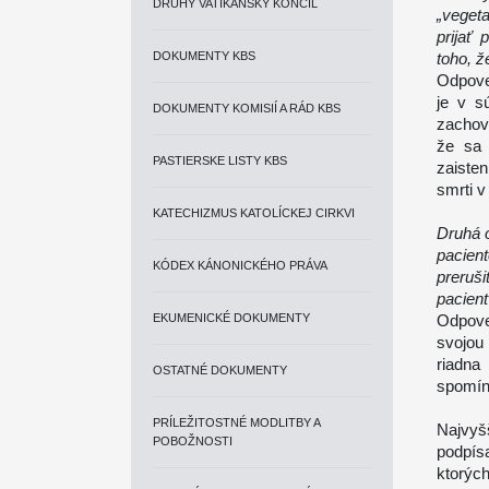
DRUHÝ VATIKÁNSKY KONCIL
„veget
prijať
DOKUMENTY KBS
toho, ž
Odpove
je v s
DOKUMENTY KOMISIÍ A RÁD KBS
zachov
že sa 
PASTIERSKE LISTY KBS
zaisten
smrti v
KATECHIZMUS KATOLÍCKEJ CIRKVI
Druhá 
pacien
KÓDEX KÁNONICKÉHO PRÁVA
preruš
pacien
EKUMENICKÉ DOKUMENTY
Odpove
svojou
riadna
OSTATNÉ DOKUMENTY
spomín
PRÍLEŽITOSTNÉ MODLITBY A
Najvyš
POBOŽNOSTI
podpís
ktorýc