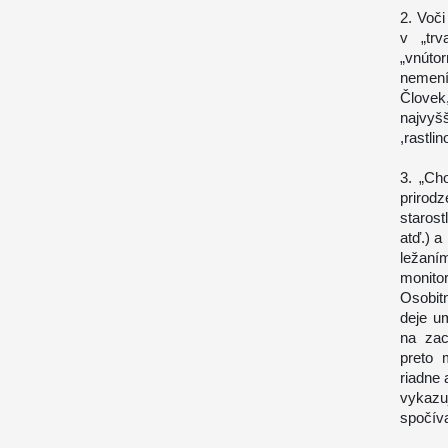
2. Voči
v „trv
„vnúto
nemení
Človek
najvyš
,rastli
3. „Ch
prirod
staros
atď.) 
ležaní
monito
Osobitn
deje u
na zac
preto 
riadne
vykazu
spočíva