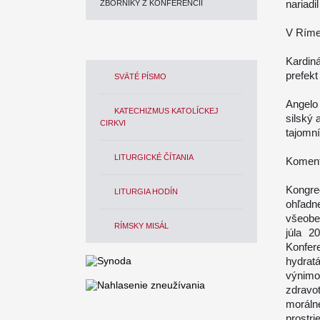
nariadi
ZBORNÍKY Z KONFERENCIÍ
V Ríme,
Kardiná
prefekt
SVÄTÉ PÍSMO
Angelo
KATECHIZMUS KATOLÍCKEJ
silský 
CIRKVI
tajomn
LITURGICKÉ ČÍTANIA
Koment
Kongre
LITURGIA HODÍN
ohľadne
všeobe
RÍMSKY MISÁL
júla 2
Konfer
hydrat
výnimo
zdravot
moráln
prostri