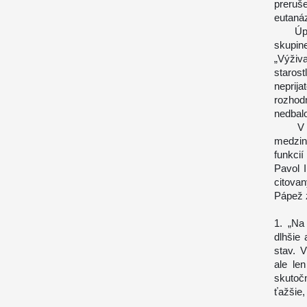
preruš
eutanáz
Úplne 
skupin
„Výži
staros
neprij
rozhod
nedbalo
V prí
medzin
funkci
Pavol I
citova
Pápež 
1. „Na
dlhšie 
stav. V
ale le
skutočn
ťažšie,