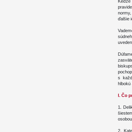
Keďže 
pravid
normy,
ďalšie 
Vademe
súdneh
uveden
Dúfam
zasvät
biskup
pochop
s každ
hlbokú 
I. Čo p
1. Deli
šieste
osobou 
2. Kat