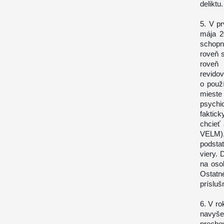
deliktu.
5. V pr
mája 2
schopn
roveň s
roveň
revidov
o použ
mieste
psychi
faktick
chcieť 
VELM), 
podstat
viery. 
na oso
Ostatn
prísluš
6. V ro
navyše
precho