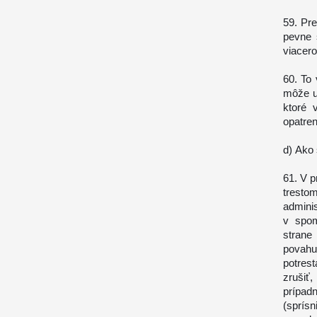
59. Pr
pevne 
viacero
60. To 
môže ul
ktoré 
opatren
d) Ako 
61. V p
tresto
admin
v spo
strane
povahu
potrest
zrušiť,
prípad
(sprís