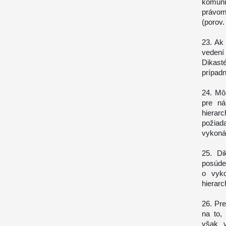
komuni
právom
(porov.
23. Ak 
vedení
Dikast
prípad
24. Môž
pre ná
hierar
požiad
vykoná
25. Di
posúde
o vyko
hierarc
26. Pr
na to,
však v