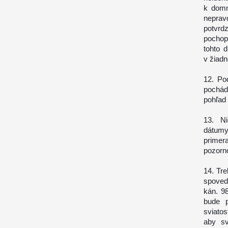
k domn
neprav
potvrd
pochop
tohto 
v žiad
12. Po
pochád
pohľad
13. Ni
dátumy
primer
pozorn
14. Tr
spovedi
kán. 9
bude p
sviatos
aby sv