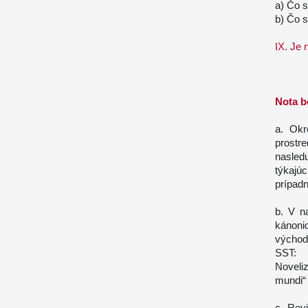
a) Čo s
b) Čo 
IX. Je 
Nota b
a. Okr
prostre
nasled
týkajú
prípadn
b. V n
kánoni
východ
SST: 
Noveli
mundi“
c. Rev