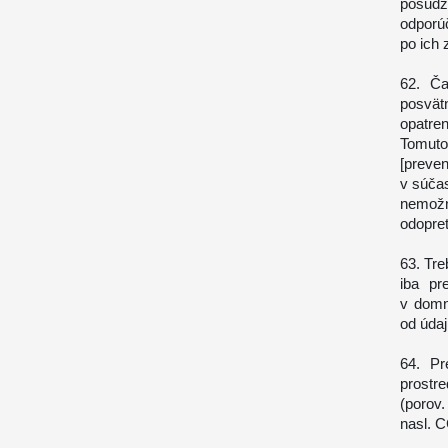
posudz
odporúč
po ich
62. Ča
posvät
opatren
Tomuto
[preve
v súčas
nemožn
odopret
63. Tre
iba pr
v domn
od údaj
64. Pr
prostr
(porov.
nasl. 