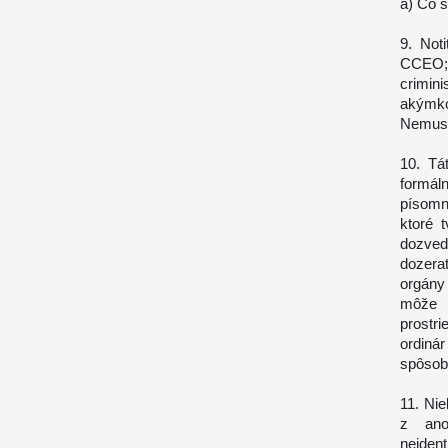
a) Čo s
9. Not
CCEO; č
crimin
akýmko
Nemusí
10. Tá
formál
písomn
ktoré 
dozvedi
dozera
orgány
môže 
prostr
ordiná
spôso
11. Nie
z ano
neiden