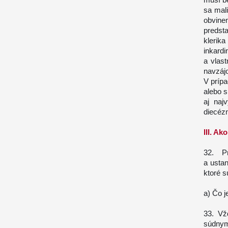
sa mali
obvine
predst
klerika
inkard
a vlast
navzáj
V prípa
alebo s
aj naj
diecézn
III. A
32. P
a usta
ktoré s
a) Čo j
33. Vž
súdnym