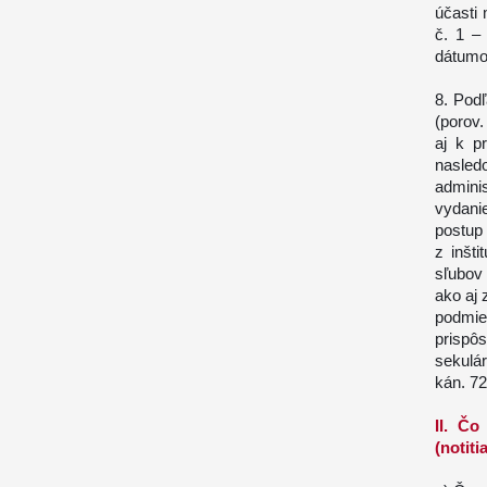
účasti
č. 1 –
dátum
8. Podľ
(porov.
aj k p
nasle
admini
vydani
postup
z inšti
sľubov 
ako aj
podmie
prispô
sekulár
kán. 72
II. Čo
(notiti