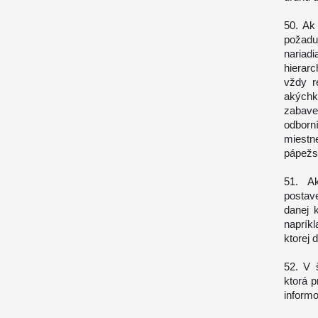
50. Ak
požadu
nariad
hierar
vždy r
akýchk
zabave
odborní
miestn
pápežs
51. A
postav
danej 
naprík
ktorej 
52. V 
ktorá p
inform