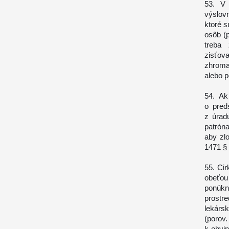
53. V 
výslov
ktoré s
osôb (
treba 
zisťov
zhroma
alebo p
54. Ak
o pred
z úrad
patrón
aby zl
1471 §
55. Ci
obeťou
ponúk
prostr
lekárs
(poro
k obvi