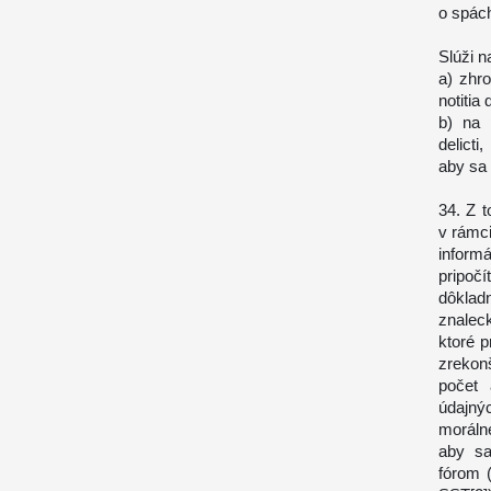
o spác
Slúži n
a) zhr
notitia 
b) na 
delict
aby sa
34. Z 
v rámc
informá
pripoč
dôkla
znalec
ktoré 
zrekon
počet 
údajný
moráln
aby sa
fórom 