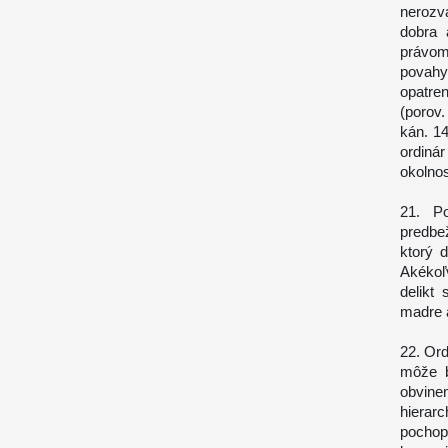
nerozv
dobra 
právomo
povahy 
opatre
(porov.
kán. 1
ordiná
okolno
21. P
predbe
ktorý d
Akékoľ
delikt
madre a
22. Ord
môže b
obvinen
hierarc
pochop