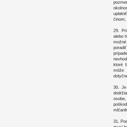
pozmen
okolnos
uplatn
činom, 
29. Pr
alebo h
možné 
poradi
prípad
nevhod
ktoré 
môže n
dotyčné
30. Je
dodrži
osobe,
poško
mlčanli
31. Pod
musí be