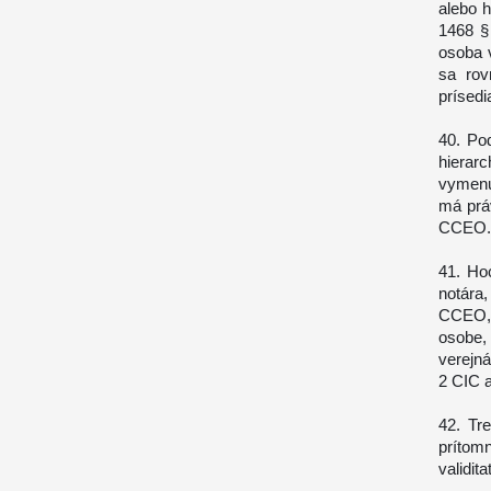
alebo 
1468 §
osoba 
sa rov
prísed
40. Po
hierar
vymenuj
má prá
CCEO.
41. Ho
notára
CCEO, 
osobe,
verejn
2 CIC 
42. Tr
prítom
validit