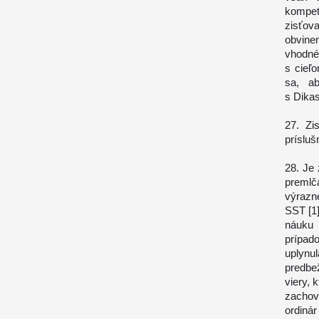
kompet
zisťov
obvine
vhodné
s cieľ
sa, ab
s Dikas
27. Zi
prísluš
28. Je 
premlč
výrazn
SST [1]
náuku 
prípado
uplynul
predbe
viery, 
zachov
ordinár