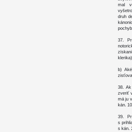
mal ve
vyšetro
druh de
kánoni
pochybn
37. Pr
notori
získan
klerika)
b) Aké
zisťov
38. Ak
zveriť 
má ju v
kán. 1
39. Pr
s prihl
s kán.