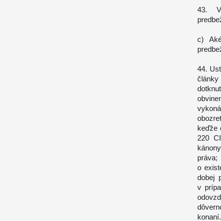
43. V
predbe
c) Ak
predbe
44. Us
články
dotknu
obvinen
vykoná
obozre
keďže 
220 CI
kánony
práva;
o exis
dobej 
v príp
odovzd
dôvern
konaní.