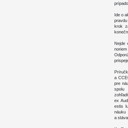
prípad
Ide o a
pravdu
krok z
konečné
Nejde 
noriem
Odporú
prispej
Príruč
a CCEO
pre ná
spolu
zohľad
ex Aud
estis 
náuku 
a stáva