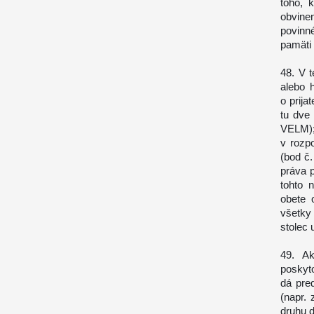
toho, 
obvin
povinn
pamäti
48. V t
alebo h
o prija
tu dve
VELM);
v rozp
(bod č.
práva 
tohto 
obete 
všetky
stolec 
49. Ak
poskyto
dá pre
(napr.
druhu d