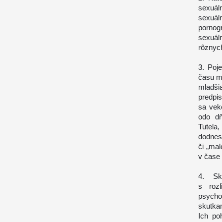
sexuál
sexuá
pornog
sexuál
rôznyc
3. Poj
času m
mladši
predpis
sa vek
odo dň
Tutela
dodnes
či „mal
v čase
4. Sk
s roz
psychol
skutka
Ich po