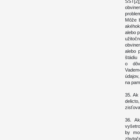
SST[2]
obvine
problem
Môže b
akéhok
alebo 
užitoč
obvine
alebo 
štádi
o dôv
Vadem
údajov
na pamä
35. Ak 
delict
zisťova
36. Ak
vyšetr
by moh
zbytoč