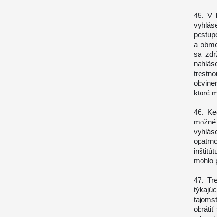
45. V 
vyhláse
postup
a obme
sa zdr
nahlás
trestn
obvine
ktoré m
46. Ke
možné 
vyhlás
opatrn
inštitú
mohlo 
47. Tr
týkajú
tajoms
obrátiť