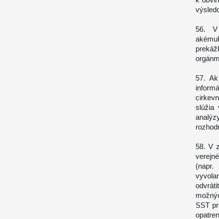
výsled
56. V
akémuk
prekáž
orgánm
57. Ak
infor
cirkevn
slúžia
analýz
rozhodn
58. V 
verejn
(napr.
vyvola
odvráti
možnýc
SST pr
opatre