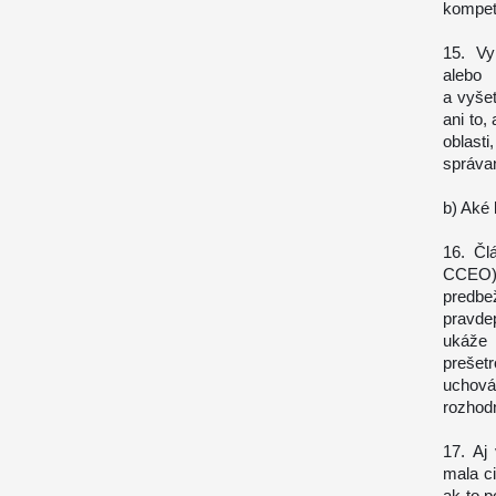
kompet
15. Vy
alebo
a vyšet
ani to,
oblast
správan
b) Aké 
16. Čl
CCEO) 
predbe
pravde
ukáže 
prešet
uchová
rozhodn
17. Aj
mala c
ak to 