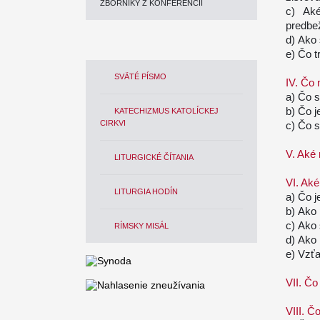
ZBORNÍKY Z KONFERENCIÍ
c) Ak
predbe
d) Ako 
e) Čo t
SVÄTÉ PÍSMO
IV. Čo 
a) Čo s
b) Čo j
KATECHIZMUS KATOLÍCKEJ
CIRKVI
c) Čo s
V. Aké 
LITURGICKÉ ČÍTANIA
VI. Ak
LITURGIA HODÍN
a) Čo 
b) Ako
c) Ako
RÍMSKY MISÁL
d) Ako
e) Vzťa
VII. Čo
VIII. Č