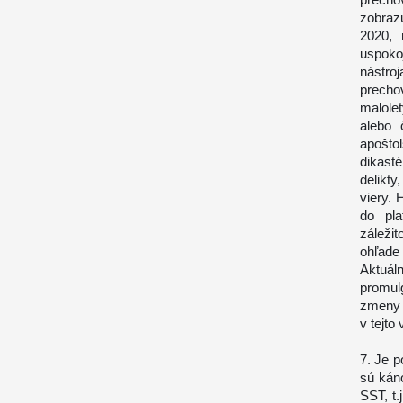
zobraz
2020, 
uspoko
nástro
precho
malolet
alebo 
apošto
dikasté
delikt
viery. 
do pla
záleži
ohľade
Aktuál
promul
zmeny 
v tejto 
7. Je p
sú káno
SST, t.