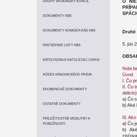
O NI
DRUHÝ VATIKÁNSKY KONCIL
PRÍP
SPÁC
DOKUMENTY KBS
DOKUMENTY KOMISIÍ A RÁD KBS
Druhé 
5. jún 
PASTIERSKE LISTY KBS
OBSA
KATECHIZMUS KATOLÍCKEJ CIRKVI
Nota b
Úvod
KÓDEX KÁNONICKÉHO PRÁVA
I. Čo p
II. Čo 
EKUMENICKÉ DOKUMENTY
delicto
a) Čo s
OSTATNÉ DOKUMENTY
b) Aké 
III. Ak
PRÍLEŽITOSTNÉ MODLITBY A
a) Čo j
POBOŽNOSTI
b) Aké
zisťov