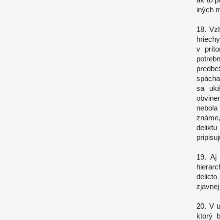
iných 
18. Vz
hriech
v prít
potre
predbež
spácha
sa uká
obvine
nebola
známe,
delikt
pripisu
19. Aj
hierar
delicto
zjavne
20. V t
ktorý 