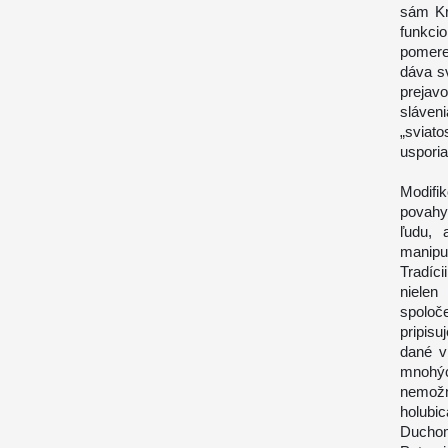
sám Kri
funkci
pomere
dáva sv
prejav
sláven
„svia
uspori
Modifi
povahy 
ľudu, 
manipu
Tradíc
niele
spoloč
pripis
dané v
mnohýc
nemožn
holubi
Duchom 