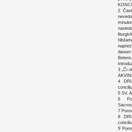
KONCIL
2 Čast
nevedo
minulo
nasled
liturg
hlbšie
naprie
danom 
Betens
Introdu
3 „Či 
AKVINSK
4 DRU
concili
5 SV. A
6 Po
Sacros
7 Poro
8 DRU
concili
9 Poro