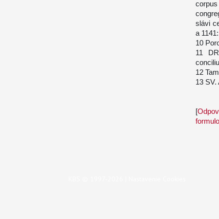
corpus 
congre
slávi c
a 1141:
10 Por
11 DR
concili
12 Tamt
13 SV. 
[
Odpove
formul
KBS © 1997-2026 |
Nastavenie Cookies