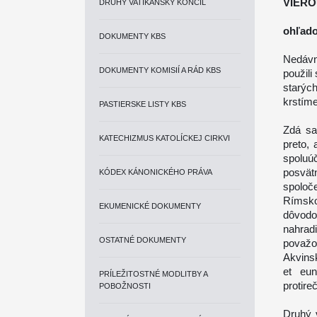
VIER
DRUHÝ VATIKÁNSKY KONCIL
ohľado
DOKUMENTY KBS
Nedávno
DOKUMENTY KOMISIÍ A RÁD KBS
použili
starýc
krstím
PASTIERSKE LISTY KBS
Zdá sa
KATECHIZMUS KATOLÍCKEJ CIRKVI
preto,
spoluú
posvät
KÓDEX KÁNONICKÉHO PRÁVA
spoloč
Rímsko
EKUMENICKÉ DOKUMENTY
dôvodo
nahrad
OSTATNÉ DOKUMENTY
považo
Akvinsk
et eun
PRÍLEŽITOSTNÉ MODLITBY A
protire
POBOŽNOSTI
Druhý v