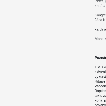
Peter, 
krstí; a
Kongre
Jána Kr
kardiná
Mons. G
____
Pozná
1 V sku
slávení
vykoná
Ritual
Vatican
Baptism
textu z
koná p
povahy