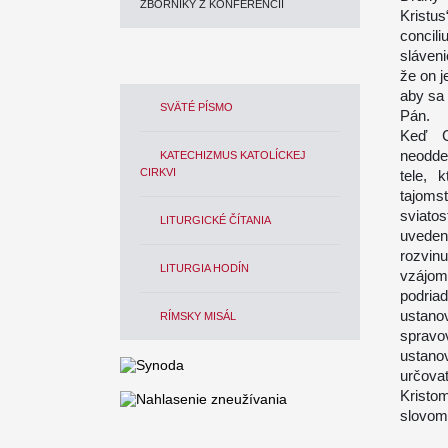
ZBORNÍKY Z KONFERENCIÍ
Kristus
concili
sláven
že on j
aby sa 
SVÄTÉ PÍSMO
Pán.
Keď C
neoddel
KATECHIZMUS KATOLÍCKEJ
CIRKVI
tele, 
tajom
sviatos
LITURGICKÉ ČÍTANIA
uveden
rozvinu
LITURGIA HODÍN
vzájom
podria
ustano
RÍMSKY MISÁL
spravo
ustano
určova
Kristo
slovom