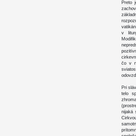
Preto 
zachov
základ
rozpoz
vatikán
v litu
Modifi
nepred
pozití
cirkev
čo v n
sviato
odovzda
Pri slá
telo s
zhroma
(prostr
nijaká
Cirkvo
samot
prítom
spoloč