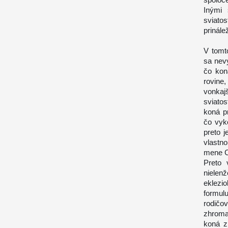
Inými 
sviato
prinále
V tomto
sa nevy
čo kon
rovine,
vonkaj
sviato
koná pr
čo vyk
preto j
vlastno
mene C
Preto 
nielen
eklezi
formul
rodičov
zhromaž
koná z