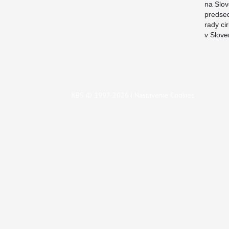
na Slo
predse
rady cir
v Slove
KBS © 1997-2026 |
Nastavenie Cookies