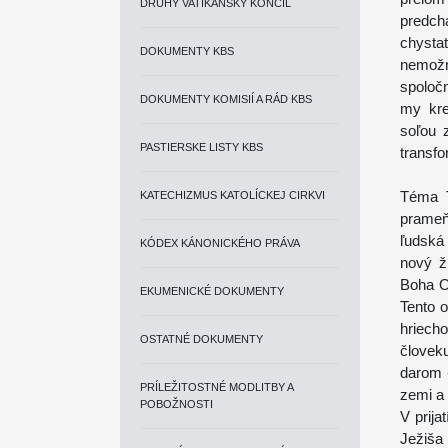
DRUHÝ VATIKÁNSKY KONCIL
predch
chysta
DOKUMENTY KBS
nemožn
spoloč
DOKUMENTY KOMISIÍ A RÁD KBS
my kre
soľou 
PASTIERSKE LISTY KBS
transfo
Téma T
KATECHIZMUS KATOLÍCKEJ CIRKVI
prameň 
ľudská
KÓDEX KÁNONICKÉHO PRÁVA
nový ž
Boha O
EKUMENICKÉ DOKUMENTY
Tento o
hriech
OSTATNÉ DOKUMENTY
človek
darom 
PRÍLEŽITOSTNÉ MODLITBY A
zemi a
POBOŽNOSTI
V prija
Ježiša