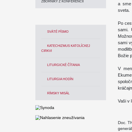
ZBORNÍKY Z KONFERENCIÍ
a sme 
sveta.
Po ces
sami. 
SVÄTÉ PÍSMO
Možnos
sami v
KATECHIZMUS KATOLÍCKEJ
modlit
CIRKVI
Božie p
LITURGICKÉ ČÍTANIA
V mene
Ekumen
LITURGIA HODÍN
spoloč
kráčajm
RÍMSKY MISÁL
Vaši v 
Doc. Th
generá