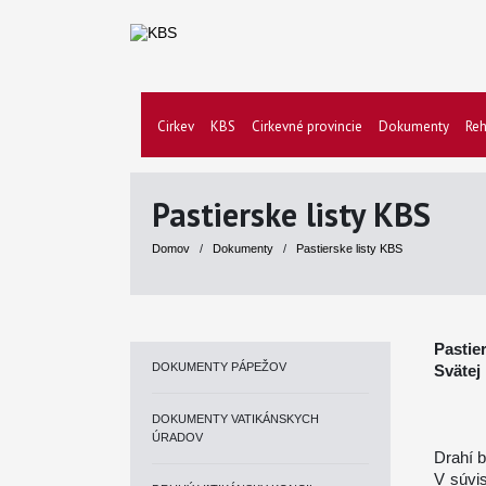
Cirkev
KBS
Cirkevné provincie
Dokumenty
Reh
Pastierske listy KBS
Domov
/
Dokumenty
/
Pastierske listy KBS
Pastie
DOKUMENTY PÁPEŽOV
Svätej
DOKUMENTY VATIKÁNSKYCH
ÚRADOV
Drahí b
V súvi