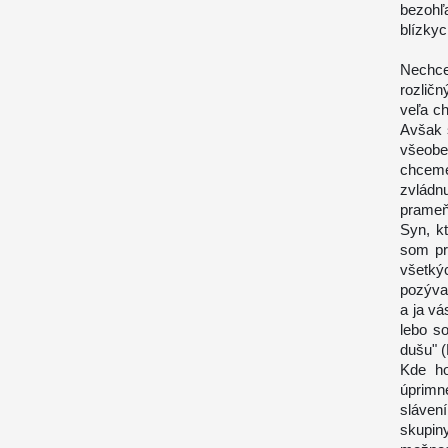
bezohľ
blízky
Nechce
rozlič
veľa c
Avšak s
všeobe
chcem
zvládn
prameň
Syn, k
som pri
všetký
pozýva
a ja v
lebo s
dušu" (
Kde h
úprimn
sláven
skupin