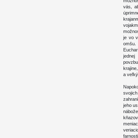
možnos
vás, ab
úprimn
krajan
vojakm
možnos
je vo 
omšu. 
Euchari
jednej
povzbu
krajin
a veľk
Napoko
svojic
zahrani
jeho u
nábože
kňazov,
meniac
veriaci
farnos