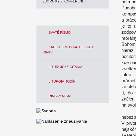
potrebn
ZBORNÍKY Z KONFERENCIÍ
Podobn
kompas,
a prác
je to 
zodpo
SVÄTÉ PÍSMO
moráln
Bohom
KATECHIZMUS KATOLÍCKEJ
Neraz 
CIRKVI
pocito
kde ná
LITURGICKÉ ČÍTANIA
všetké
takto 
márnotr
LITURGIA HODÍN
za slob
tí, čo
RÍMSKY MISÁL
začleni
na svoj
V tom
nebezp
V prvom
najskôr
sväteni