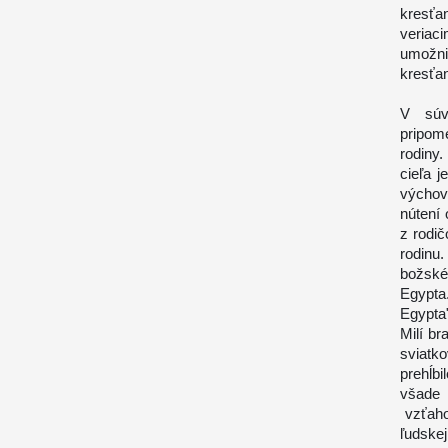
kresťan
veriaci
umožni
kresťa
V súv
pripom
rodiny
cieľa j
výchovy
nútení 
z rodi
rodinu
božské
Egypta
Egypta"
Milí br
sviatk
prehĺb
všade 
vzťaho
ľudskej