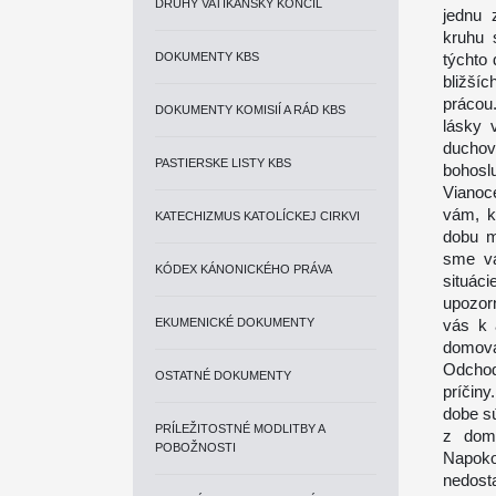
DRUHÝ VATIKÁNSKY KONCIL
jednu 
kruhu 
DOKUMENTY KBS
týchto
bližšíc
prácou
DOKUMENTY KOMISIÍ A RÁD KBS
lásky 
duchov
PASTIERSKE LISTY KBS
bohosl
Vianoc
vám, k
KATECHIZMUS KATOLÍCKEJ CIRKVI
dobu m
sme vá
KÓDEX KÁNONICKÉHO PRÁVA
situác
upozor
EKUMENICKÉ DOKUMENTY
vás k 
domov
Odchod 
OSTATNÉ DOKUMENTY
príčiny
dobe s
PRÍLEŽITOSTNÉ MODLITBY A
z domu
POBOŽNOSTI
Napoko
nedosta