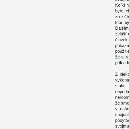
Koľkí n
byte, c
zo zišt
ktorí b
Ďalším
zvlášť 
človek
prikáz
použiti
že aj 
príkla
Z niek
vykona
stalo,
neprid
nerobm
že sme 
v našo
spojen
pobytov
svojm