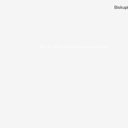
Biskup
KBS © 1997-2026 |
Nastavenie Cookies