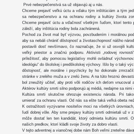
Prvé nebezpečenstvá sa už objavujú aj u nás.
Chceme prejaviť veľkú úctu a vďaku tým inštitúciám a tým jedn
sa nebezpečenstvo a na ochranu rodiny a kultúry života zor
Chceme prejaviť úctu a vďačnosť všetkým ľuďom, ktorí tento p
záleží, aby inštitúcia rodiny bola zachránená.
Pochod za život mal byť výzvou, povzbudením i morálnou podp
aby sa nebáli chrániť dôstojnosť a životaschopnosť nášho národ
postavili dosť nevšímavo, čo naznačuje, že si už osvojili kult
veľký priestor a značnú podporu. Aktivisti „rodovej rovnos
príležitosť, aby pomocou legislatívy mohli ovládnuť výchovno
ideológiu“ do školskej i predškolskej výchovy. Išlo by o taký výc
dôstojnosť, ale morálne i psychicky by ho dokonale zmrzačil
stránke v zrelého muža a v zrelú ženu. A na túto hroznú devastá
bol zneužitý učiteľ, aby proti vôli rodičov ich deťom vnucoval
Aktérov kultúry smrti silno podporujú aj médiá, nedajme sa nimi 
Kultúra smrti skutočne ohrozuje existenciu národa. Pri tak
umierať za ochranu vlasti. Od nás sa ešte taká veľká obeta neži
K ostražitosti vyzývame nositeľov moci na všetkých úrovniach
ľudí dobrej vôle. Aby sme prejavy kultúry smrti odmietali už v
môže dostať len ten kandidát, ktorý odmieta kultúru smrti.
našich predkov, ktorí kládli svoje životy za dobro vlasti.
V tejto adventnej a vianočnej dobe nám Boh veľmi zreteľne dáva