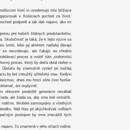
otlivcom ktorí si uvedomujú toto blížiace
ganizovali v Košiciach pochod za život.
ochod podporili a tak dali najavo, ako im
orou pre našich štátnych predstaviteľov,
a. Skutočnosť je taká, že k tejto výzve sa
úru smrti, lebo jej aktérom naďalej dávajú
ti“ sa nevzdávajú, ale čakajú na vhodnú
vzdelávací proces a vnútiť túto „sodomskú
hovný proces, ktorý by dieťa obral nielen o
. Dieťaťu by znemožnil vyrásť po každej
ciu by bol zneužitý učiteľský stav. Kedysi
 ateizmus, dnes mu hrozí ešte čosi horšie.
oklamať, ani ovplyvniť.
om ohrození predošlé generácie neváhali
ada, ale žiada sa, aby sme boli ostražití.
, rodičov, školské samosprávy a všetkých
 zárodku. Náš hlas pri akýchkoľvek voľbách
 Opačným postojom by sme znevážili tých
 najavo, čo znamená v jeho očiach rodina.