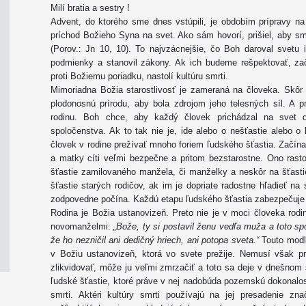
Milí bratia a sestry !
Advent, do ktorého sme dnes vstúpili, je obdobím prípravy n
príchod Božieho Syna na svet. Ako sám hovorí, prišiel, aby sm
(Porov.: Jn 10, 10). To najvzácnejšie, čo Boh daroval svetu i 
podmienky a stanovil zákony. Ak ich budeme rešpektovať, zač
proti Božiemu poriadku, nastolí kultúru smrti.
Mimoriadna Božia starostlivosť je zameraná na človeka. Skôr 
plodonosnú prírodu, aby bola zdrojom jeho telesných síl. A p
rodinu. Boh chce, aby každý človek prichádzal na svet d
spoločenstva. Ak to tak nie je, ide alebo o nešťastie alebo 
človek v rodine prežívať mnoho foriem ľudského šťastia. Začína 
a matky cíti veľmi bezpečne a pritom bezstarostne. Ono ras
šťastie zamilovaného manžela, či manželky a neskôr na šťasti
šťastie starých rodičov, ak im je dopriate radostne hľadieť n
zodpovedne počína. Každú etapu ľudského šťastia zabezpečuje 
Rodina je Božia ustanovizeň. Preto nie je v moci človeka rodi
novomanželmi:
„Bože, ty si postavil ženu vedľa muža a toto spo
že ho nezničil ani dedičný hriech, ani potopa sveta.“
Touto modli
v Božiu ustanovizeň, ktorá vo svete prežije. Nemusí však p
zlikvidovať, môže ju veľmi zmrzačiť a toto sa deje v dnešnom
ľudské šťastie, ktoré práve v nej nadobúda pozemskú dokonalosť
smrti. Aktéri kultúry smrti používajú na jej presadenie 