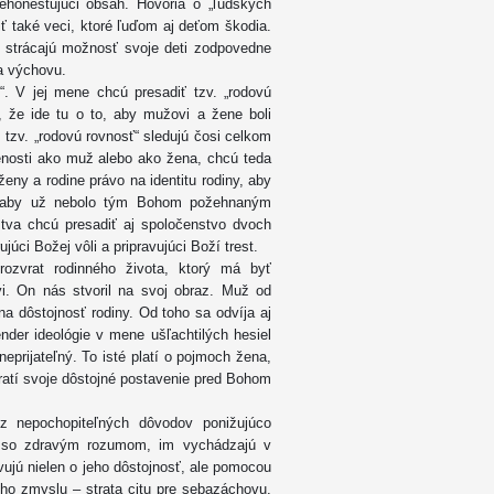
honestujúci obsah. Hovoria o „ľudských
iť také veci, ktoré ľuďom aj deťom škodia.
 strácajú možnosť svoje deti zodpovedne
na výchovu.
u“. V jej mene chcú presadiť tzv. „rodovú
í, že ide tu o to, aby mužovi a žene boli
 tzv. „rodovú rovnosť“ sledujú čosi celkom
zenosti ako muž alebo ako žena, chcú teda
eny a rodine právo na identitu rodiny, aby
, aby už nebolo tým Bohom požehnaným
va chcú presadiť aj spoločenstvo dvoch
úci Božej vôli a pripravujúci Boží trest.
rozvrat rodinného života, ktorý má byť
i. On nás stvoril na svoj obraz. Muž od
na dôstojnosť rodiny. Od toho sa odvíja aj
ender ideológie v mene ušľachtilých hesiel
neprijateľný. To isté platí o pojmoch žena,
ratí svoje dôstojné postavenie pred Bohom
 z nepochopiteľných dôvodov ponižujúco
re so zdravým rozumom, im vychádzajú v
avujú nielen o jeho dôstojnosť, ale pomocou
ého zmyslu – strata citu pre sebazáchovu.