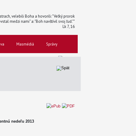
trach, velebili Boha a hovorili: "Veľký prorok
vstal medzi nami" a: "Boh navštívil svoj ľud.""
Lk 7, 16
ova
Masmédiá
Správy
ventnú nedeľu 2013