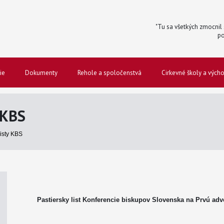
"Tu sa všetkých zmocnil s
po
ie
Dokumenty
Rehole a spoločenstvá
Cirkevné školy a vých
 KBS
listy KBS
Pastiersky list Konferencie biskupov Slovenska na Prvú ad