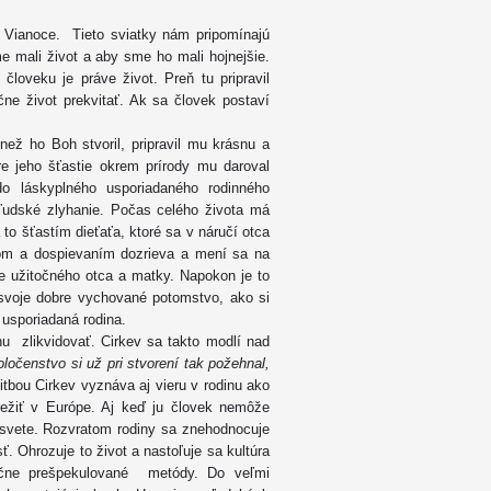
a Vianoce. Tieto sviatky nám pripomínajú
e mali život a aby sme ho mali hojnejšie.
človeku je práve život. Preň tu pripravil
ne život prekvitať. Ak sa človek postaví
než ho Boh stvoril, pripravil mu krásnu a
re jeho šťastie okrem prírody mu daroval
o láskyplného usporiadaného rodinného
o ľudské zlyhanie. Počas celého života má
to šťastím dieťaťa, ktoré sa v náručí otca
tom a dospievaním dozrieva a mení sa na
e užitočného otca a matky. Napokon je to
a svoje dobre vychované potomstvo, ako si
usporiadaná rodina.
nu zlikvidovať. Cirkev sa takto modlí nad
ločenstvo si už pri stvorení tak požehnal,
tbou Cirkev vyznáva aj vieru v rodinu ako
režiť v Európe. Aj keď ju človek nemôže
 svete. Rozvratom rodiny sa znehodnocuje
. Ohrozuje to život a nastoľuje sa kultúra
značne prešpekulované metódy. Do veľmi