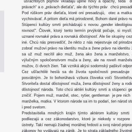
ušľachtilých pojmov vkladajú úplne nový a opačný, teda de
právach“ a o „právach dieťaťa“, ale do týchto práv chcú presad
Pod rúškom práv dieťaťa, ktoré oni presadzujú, otec a matka
vychovávať. A pritom dieťa má prirodzené, Bohom dané právo 
Stúpenci kultúry smrti prichádzajú s novou „gender ideológio
rovnosť“. Človek, ktorý tento termín prvýkrát počuje, si mysl
uznané rovnaké práva a rovnaká dôstojnosť. Ale tie skupiny cez
iné. Chcú nás presvedčiť, že nikto z nás nejestvuje od prirod
zobrať mužovi právo na identitu muža a žene právo na identitu ž
sa už muž necítil ako muž, žena ako žena a manželstvo
výlučným spoločenstvom muža a ženy, ale na roveň manželst
mužov, či dvoch žien. Tak vzniká akýsi sodomský paškvil odporuj
Cez ušľachtilé heslá sa do života spoločnosti presadzuje 
posvätným. Je to bohorúhavá vzbura človeka voči Stvoriteľov
Stvoriteľa dostal dôstojnosť muža, žena dôstojnosť ženy a rodi
dôstojnosť národa. Toto chcú aktéri kultúry smrti a stúpenci g
zničiť. Pojem muž, manžel, otec, rytier, gentleman je pre nich 
manželka, matka. V ktorom národe sa im to podarí, ten národ st
i pred svetom.
Predstavitelia mnohých krajín týmto aktérom kultúry smrti
podliezajú a cez zákonodarstvo, ktoré je niekedy v rozpo
ústrety. Takí nemajú žiadnej morálnej hrdosti a svoj národ pripr
zákonov ho vydávajú na zánik. Je to strata základného životn