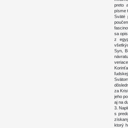
preto 
písme 
Sväté 
poučen
fascino
sa opi
z egyp
všetkýc
Syn, B
návrat
veriace
Korinť
ľudske
Svätom
dôsledn
za Kris
jeho p
aj na d
3. Napl
s predc
získaný
ktorý 