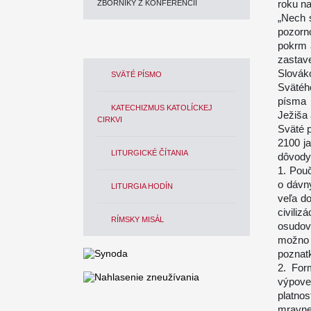
roku na
ZBORNÍKY Z KONFERENCIÍ
„Nech 
pozorn
pokrm a
zastav
Slovák
SVÄTÉ PÍSMO
Svätéh
písma 
KATECHIZMUS KATOLÍCKEJ
Ježiša
CIRKVI
Sväté p
2100 ja
LITURGICKÉ ČÍTANIA
dôvody,
1. Pouč
o dávn
LITURGIA HODÍN
veľa d
civiliz
RÍMSKY MISÁL
osudov
možno
poznatk
2. For
výpove
platnos
mravne