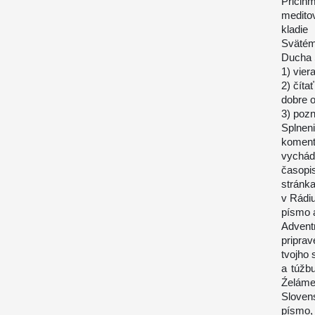
Pričiň
medito
kladie
Svätém
Ducha S
1) vier
2) číta
dobre o
3) pozn
Splnen
komen
vychád
časopi
stránk
v Rádiu
písmo a
Advent
pripra
tvojho 
a túžb
Źeláme
Slove
písmo,