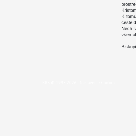
prostre
Kristo
K tomu
ceste 
Nech v
všemoh
Biskup
KBS © 1997-2026 |
Nastavenie Cookies