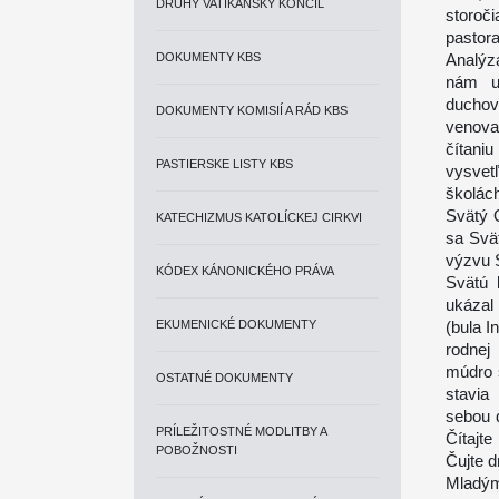
DRUHÝ VATIKÁNSKY KONCIL
storoč
pastor
DOKUMENTY KBS
Analýz
nám uk
duchov
DOKUMENTY KOMISIÍ A RÁD KBS
venova
čítani
PASTIERSKE LISTY KBS
vysvetľ
školác
Svätý O
KATECHIZMUS KATOLÍCKEJ CIRKVI
sa Svä
výzvu S
KÓDEX KÁNONICKÉHO PRÁVA
Svätú 
ukázal
EKUMENICKÉ DOKUMENTY
(bula I
rodnej
múdro 
OSTATNÉ DOKUMENTY
stavia
sebou 
PRÍLEŽITOSTNÉ MODLITBY A
Čítajt
POBOŽNOSTI
Čujte d
Mladým