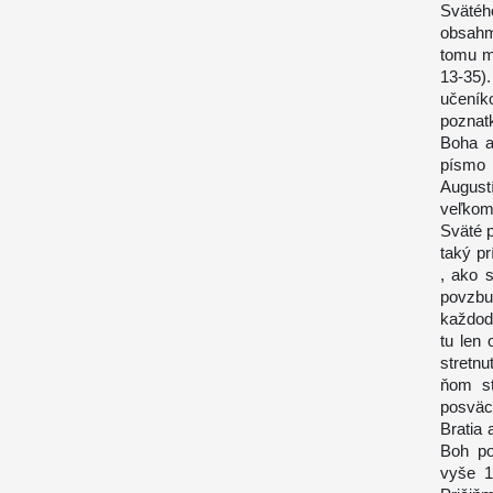
Svätéh
obsahm
tomu m
13-35)
učeník
poznatk
Boha a
písmo
August
veľkom
Sväté p
taký pr
, ako 
povzbu
každod
tu len
stretn
ňom st
posväcu
Bratia 
Boh po
vyše 1