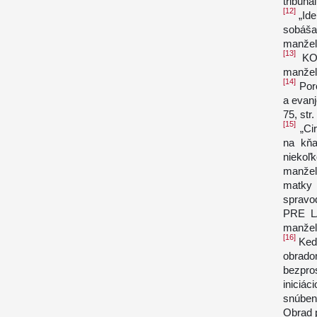
tribuná
[12]
„Ide
sobáša
manžels
[13]
KO
manžel
[14]
Por
a evanj
75, str.
[15]
„Cir
na kňa
niekoľ
manžel
matky 
spravo
PRE L
manžel
[16]
Keď 
obrad
bezpro
iniciá
snúben
Obrad 