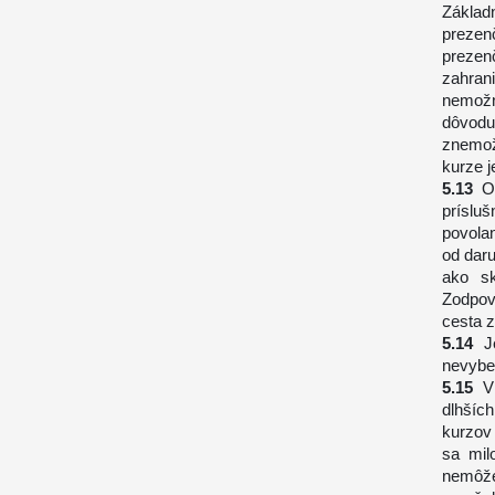
Základ
prezen
prezen
zahran
nemožn
dôvod
znemož
kurze j
O
príslu
povolan
od daru
ako sk
Zodpove
cesta z
J
nevyber
V
dlhších
kurzov
sa mil
nemôže