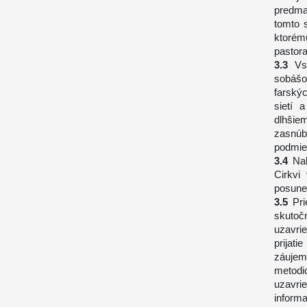
predma
tomto 
ktorém
pastora
Vs
sobášo
farský
sietí 
dlhšie
zasnúb
podmie
Na
Cirkvi
posune
Pr
skutoč
uzavri
prijat
záujem
metodi
uzavri
inform