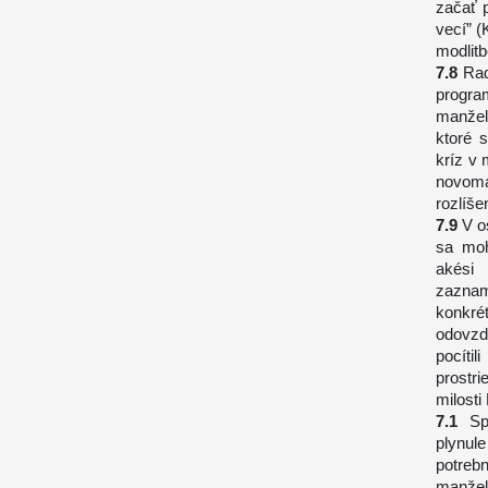
začať p
vecí” (
modlitb
Rad
progr
manže
ktoré s
kríz v
novom
rozlíše
V o
sa moh
akési
zaznam
konkré
odovzd
pocíti
prostr
milosti
Sp
plynul
potreb
manžel