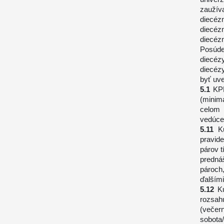
zauž
diecé
diecé
diecéz
Posúd
diecé
diecéz
byť uv
KP
(minim
celom 
vedúce
K
pravid
párov 
predná
pároch
ďalšími
K
rozsah
(večer
sobota