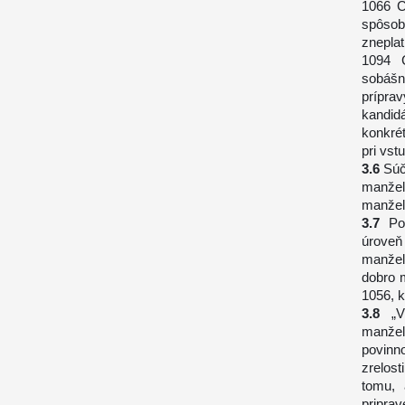
1066 C
spôsobi
znepla
1094 
sobášn
prípra
kandid
konkrét
pri vs
Súč
manžel
manžel
Po
úroveň
manžel
dobro 
1056, 
„
manžel
povinno
zrelos
tomu, 
priprav