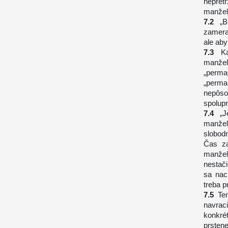
nepret
manžel
„B
zamera
ale aby
K
manžel
„perma
„perman
nepôs
spolupr
„
manžels
slobodn
Čas za
manžel
nestač
sa nac
treba p
Te
navra
konkré
prsten