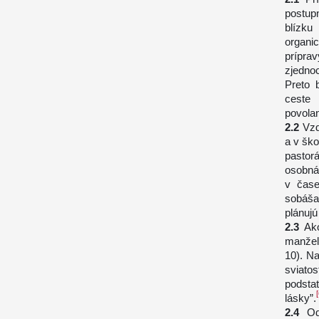
postup
blízku
organi
prípr
zjedno
Preto 
ceste 
povola
Vzd
a v ško
pastor
osobná
v čase
sobáš
plánujú
Ak
manžel
10). Na
sviato
podsta
[
lásky”.
Od