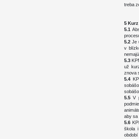
treba z
Kurz
Abs
procesu
Je 
v blízk
nemajú
KPM
už kur
znova 
KP
sobášo
sobáš
V 
podmie
animáto
aby sa 
KPM
škola 
období