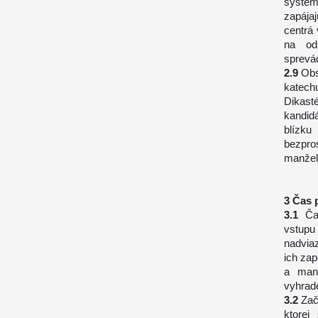
system
zapája
centrá 
na od
sprevá
Obs
katech
Dikasté
kandid
blízku
bezpro
manžels
Čas p
Ča
vstup
nadvia
ich zap
a manž
vyhrade
Zač
ktorej