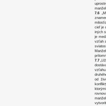
uprostr
manželo
„M
znamen
milosťo
cieľ je
iných s
je med
vzťah a
sviato
Manžel
prítomn
„Už
dostáv
vzťahu
druhéh
od živ
konfli
ktorým
rovno
manže
vytvor