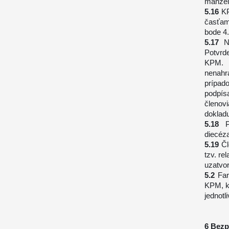
manžels
KP
časťam
bode 4.
N
Potvrd
KPM. V
nenahr
prípad
podpís
členov
dokladu
diecéza
Čl
tzv.
rel
uzatvor
Fa
KPM, kt
jednotl
Bezp