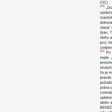
CIC)
[10]
„Duc
spolo
manžel
dokona
starať 
(kán. 7
úlohu a
prví, k
zodpove
[11]
Pri 
nejde 
prostr
skutoč
že je 
pravde
požado
práva 
connubi
uplatn
alebo 
BENED