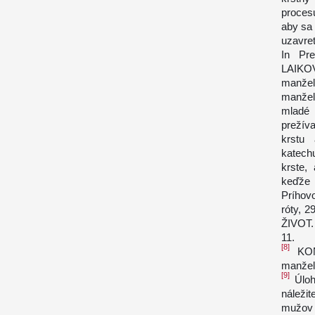
procesu
aby sa 
uzavret
In Pr
LAIK
manžel
manžel
mladé 
prežíva
krstu
katech
krste,
keďže 
Príhovo
róty, 
ŽIVOT
11.
[8]
KON
manžel
[9]
Úloh
náleži
mužov 