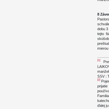
Záve
Pastor
schvál
dobu 3
tejto 
skúšob
preštu
mierou
[1]
Pred
LAIK
manžel
SSV : T
[2]
Pojem
prijati
použív
Familia
katech
ďalej j