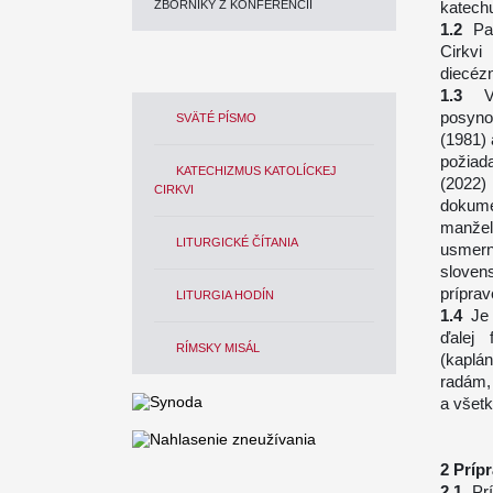
ZBORNÍKY Z KONFERENCIÍ
katech
Pa
Cirk
diecéz
posyno
SVÄTÉ PÍSMO
(1981)
požia
KATECHIZMUS KATOLÍCKEJ
(2022)
CIRKVI
dokume
manžel
LITURGICKÉ ČÍTANIA
usmern
slovens
prípra
LITURGIA HODÍN
Je
ďalej 
RÍMSKY MISÁL
(kaplá
radám,
a všet
Príp
Pr