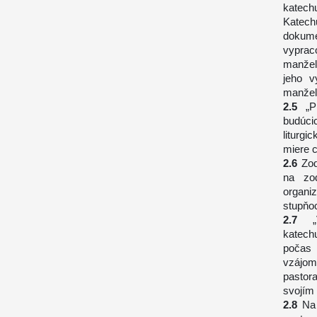
katech
Katech
dokume
vyprac
manžel
jeho v
manžel
„P
budúc
liturgi
miere c
Zod
na zod
organiz
stupňoc
katech
počas 
vzájom
pastor
svojím 
Na 