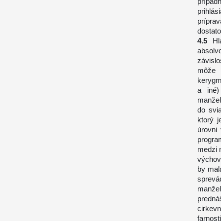
prípad
prihlá
prípra
dostat
Hl
absolv
závisl
môže 
kerygma
a iné)
manžels
do svia
ktorý 
úrovni
progra
medzi 
výchov
by mal
sprevá
manžel
predná
cirkev
farnos