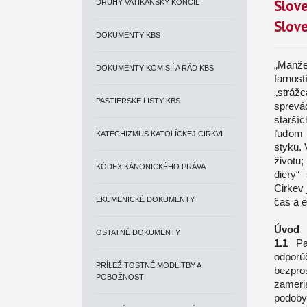
Slove
DRUHÝ VATIKÁNSKY KONCIL
Slov
DOKUMENTY KBS
„Manžel
DOKUMENTY KOMISIÍ A RÁD KBS
farnost
„strážc
PASTIERSKE LISTY KBS
sprevá
starší
ľuďom 
KATECHIZMUS KATOLÍCKEJ CIRKVI
styku.
životu;
KÓDEX KÁNONICKÉHO PRÁVA
diery“
Cirkev 
EKUMENICKÉ DOKUMENTY
čas a e
Úvod
OSTATNÉ DOKUMENTY
Pa
odporú
PRÍLEŽITOSTNÉ MODLITBY A
bezpro
POBOŽNOSTI
zameri
podob