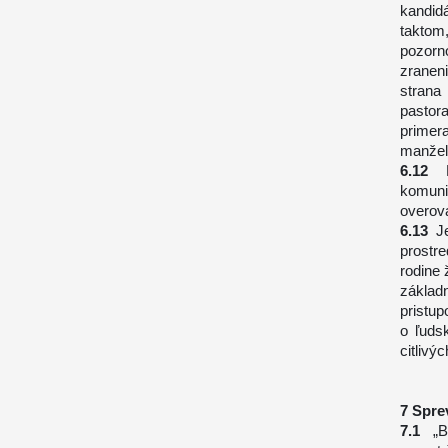
kandid
taktom
pozorn
zranen
strana
pastor
primer
manžel
komuni
overova
J
prostr
rodine 
základ
pristu
o ľuds
citlivý
Spre
„