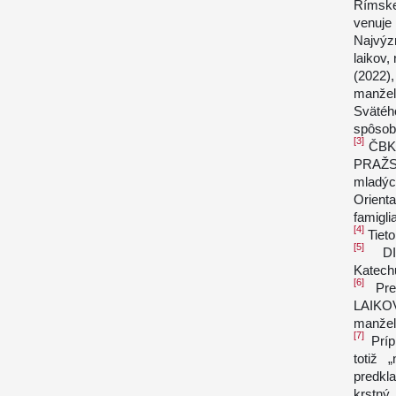
Rímske
venuje
Najvýzn
laikov,
(2022)
manžel
Svätéh
spôsob 
[3]
ČBK
PRAŽS
mladýc
Orient
famigli
[4]
Tieto
[5]
DIK
Katechu
[6]
Pred
LAIK
manžel
[7]
Príp
totiž 
predkla
krstný