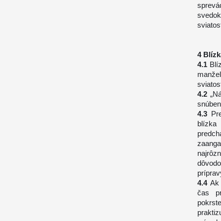
sprevá
svedok
sviato
Blíz
Blí
manžel
sviatos
„Ná
snúbenc
Pr
blízka
predc
zaang
najrôz
dôvodo
príprav
Ak 
čas pr
pokrst
prakti