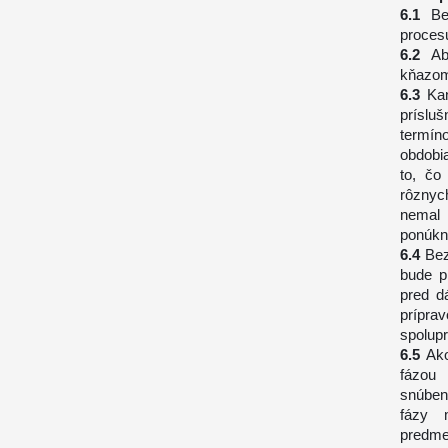
Be
procesu
Ab
kňazom 
Ka
príslu
termín
obdobi
to, čo
rôznyc
nemal 
ponúknu
Bez
bude p
pred d
prípra
spolup
Ak
fázou
snúben
fázy 
predmet