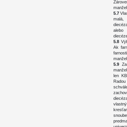
Zárove
manžel
Vla
malá,
diecéza
alebo
diecéze
Vý
Ak far
farnost
manžel
Za
manžel
len K
Radou
schvál
zachov
diecéz
vlastn
kresťa
snoub
predman
univer