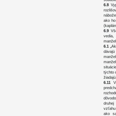
Vy
rozliš
nábože
ako ho 
(kaplán
Vš
vedia,
manžel
„Ak
dávajú
manžel
manžel
situác
týchto 
žiadajú
V
predch
rozhod
dôvodo
druhej
vzťahu
ako sa