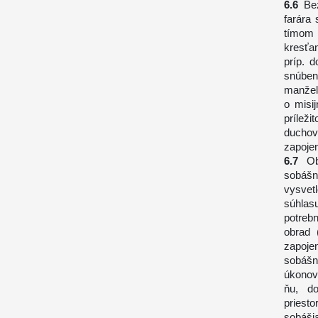
Be
farára
tímom
kresťan
príp. d
snúben
manžel
o misi
príleži
duchov
zapojen
O
sobáš
vysvet
súhlas
potreb
obrad 
zapojen
sobášn
úkonov 
ňu, do
priest
sobášia