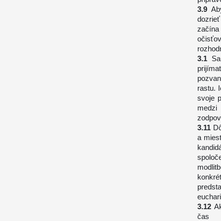
Ab
dozrie
začína 
očisťo
rozhodn
Sa
prijím
pozvan
rastu. 
svoje 
medzi 
zodpov
Dô
a miest
kandid
spoloč
modlit
konkré
predst
euchari
Ak
čas k