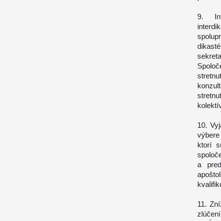
9. Int
interdi
spolup
dikast
sekret
Spoloč
stretn
konzul
stretn
kolektí
10. Vyj
výbere 
ktorí 
spoloč
a pred
apoštol
kvalifi
11. Zní
zlúčení