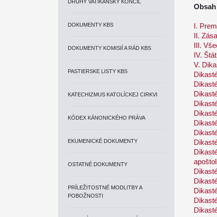
DRUHÝ VATIKÁNSKY KONCIL
Obsah
DOKUMENTY KBS
I. Prem
II. Zás
III. V
DOKUMENTY KOMISIÍ A RÁD KBS
IV. Štá
V. Dika
PASTIERSKE LISTY KBS
Dikasté
Dikasté
Dikasté
KATECHIZMUS KATOLÍCKEJ CIRKVI
Dikasté
Dikasté
KÓDEX KÁNONICKÉHO PRÁVA
Dikast
Dikast
EKUMENICKÉ DOKUMENTY
Dikasté
Dikast
apoštol
OSTATNÉ DOKUMENTY
Dikasté
Dikast
PRÍLEŽITOSTNÉ MODLITBY A
Dikast
POBOŽNOSTI
Dikasté
Dikast