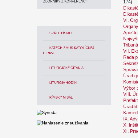
174)
ZBORNÍKY Z KONFERENCIÍ
Dikasté
Dikast
VI. Org
Orgány 
Apoštol
SVÄTÉ PÍSMO
Najvyšš
Tribuná
KATECHIZMUS KATOLÍCKEJ
VII. E
CIRKVI
Rada p
Sekret
LITURGICKÉ ČÍTANIA
Správa
Úrad g
Komisia
LITURGIA HODÍN
Výbor p
VIII. Ú
RÍMSKY MISÁL
Prefek
Úrad li
Kamerl
IX. Adv
X. Inšt
XI. Pr