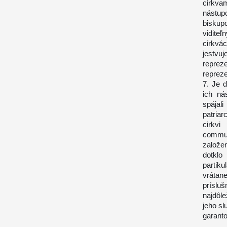
cirkva
nástup
biskup
vidite
cirkvá
jestvuj
reprez
repreze
7. Je d
ich ná
spájal
patria
cirkvi
commun
založe
dotklo
partik
vrátan
príslu
najdôl
jeho s
garanto