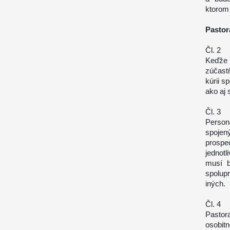
ktorom 
Pastor
Čl. 2
Keďže 
zúčastň
kúrii s
ako aj 
Čl. 3
Person
spojen
prosp
jednot
musí b
spolup
iných.
Čl. 4
Pastor
osobitn