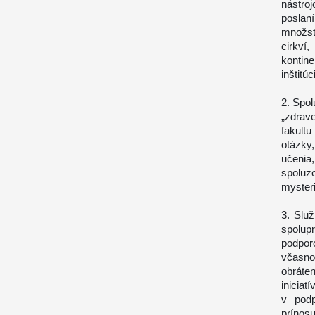
nástro
poslaní
množstv
cirkv
kontin
inštitú
2. Spo
„zdrav
fakultu
otázky
učenia
spoluz
myster
3. Slu
spolup
podpor
včasn
obráten
iniciat
v podp
prínos