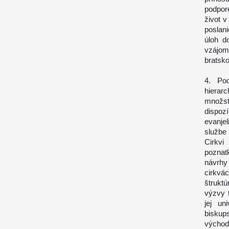
podpore
život v
poslan
úloh d
vzájo
bratsk
4. Pod
hierarc
množst
dispoz
evanjel
službe
Cirkvi
poznatk
návrhy
cirkvá
štrukt
výzvy 
jej un
bisku
východn