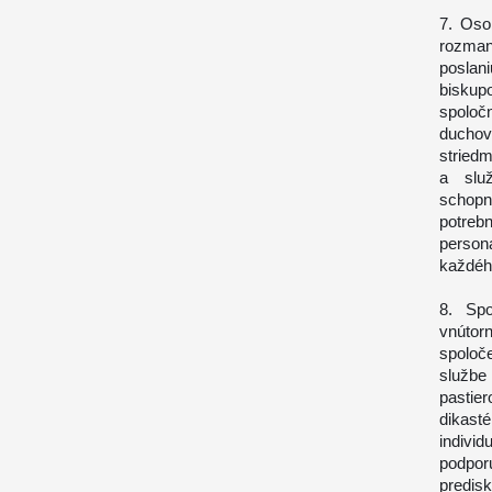
7. Oso
rozmani
poslani
biskupo
spoločn
duchov
stried
a služ
schopn
potreb
person
každého
8. Spo
vnútor
spoloč
službe 
pastie
dikast
individ
podpo
predisk