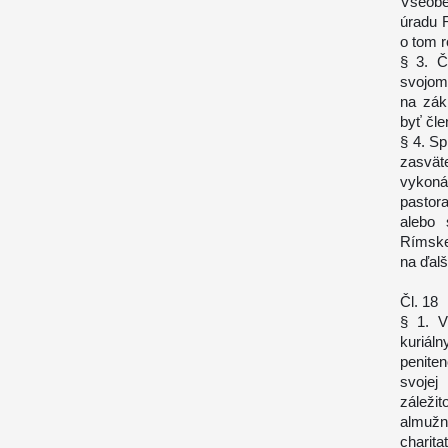
Všeobe
úradu 
o tom 
§ 3. Č
svojom 
na zák
byť čle
§ 4. Sp
zasvät
vykonáv
pastora
alebo 
Rímske
na ďalš
Čl. 18
§ 1. V
kuriáln
peniten
svojej
záleži
almuž
charita