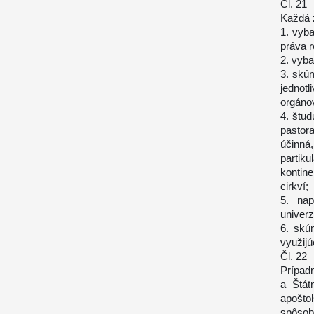
Čl. 21
Každá z
1. vyba
práva 
2. vyb
3. skú
jednot
orgánov
4. štu
pastora
účinn
partiku
kontin
cirkví;
5. nap
univerz
6. skú
využijú
Čl. 22
Prípad
a Štát
apošto
spôso