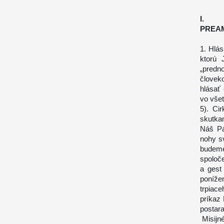
I.
PREA
1. Hlás
ktorú 
„predn
človek
hlásať
vo všet
5). Ci
skutka
Náš Pá
nohy s
budeme
spoloče
a gest
ponížen
trpiac
príkaz 
postara
Misijné