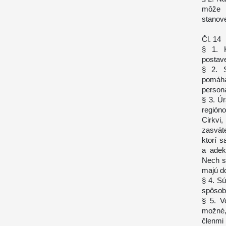
môže m
stanove
Čl. 14
§ 1. K
postave
§ 2. S
pomáha 
personá
§ 3. Úr
región
Cirkvi
zasvät
ktorí 
a adek
Nech sú
majú do
§ 4. S
spôso
§ 5. V
možné,
členmi