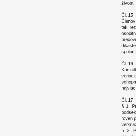
života.
Čl. 15
Členov
tak re
osobit
predov
dikasté
spoločn
Čl. 16
Konzul
veria
schopn
najviac
Čl. 17
§ 1. P
podsek
roveň 
veľkňa
§ 2. P