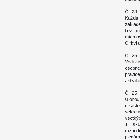
Čl. 23
Každá z
základ
tiež p
mierno
Cirkvi 
Čl. 25
Vedúcic
osobn
pravid
aktivit
Čl. 25
Úlohou
dikast
sekret
všetkýc
1. skú
rozhod
plenárn