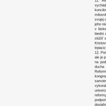
11. R
vychád
koncilo
milosr
svojej 
jeho ná
v lásk
biedni
slúžiť
Kristo
trpiaci
12. Pr
ale je
na pod
ducha 
Reform
kongre
samotn
vykoná
univer
reform
podpor
dosiah