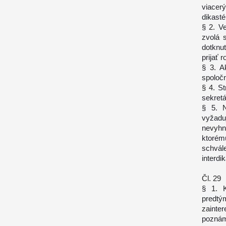
viace
dikasté
§ 2. V
zvolá 
dotknu
prijať 
§ 3. A
spoločn
§ 4. St
sekretá
§ 5. N
vyžadu
nevyhnu
ktorém
schvál
interdi
Čl. 29
§ 1. K
predtý
zainte
poznám