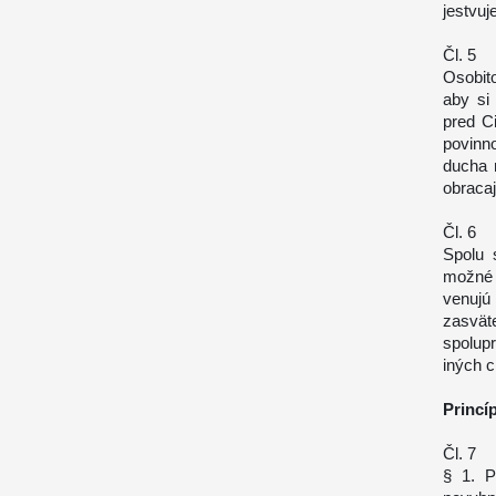
jestvuj
Čl. 5
Osobit
aby si
pred C
povinn
ducha n
obracaj
Čl. 6
Spolu 
možné 
venujú
zasväte
spolup
iných c
Princí
Čl. 7
§ 1. P