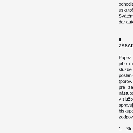
odhod
uskuto
Svätém
dar aut
II.
ZÁSAD
Pápež 
jeho m
službe
poslan
(porov.
pre za
nástup
v služ
spravu
bisku
zodpove
1. Slu