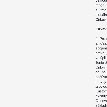
veľkod
mnohí 
si tát
aktuál
Cirkev 
Cirkev
4. Pre 
aj ďal
spojen
práve 
vstúpil
Tento ž
Cirkvi
čo nau
počúva
pravdy 
„spolo
Kristo
existuj
Obnova
základ