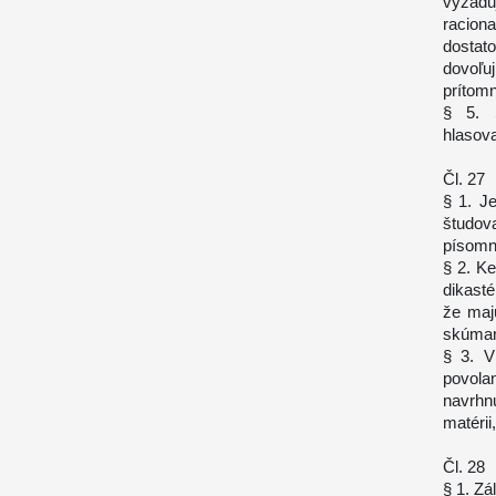
vyžadu
racion
dostat
dovoľu
prítomn
§ 5. 
hlasov
Čl. 27
§ 1. J
študova
písomne
§ 2. K
dikasté
že maj
skúmani
§ 3. V
povola
navrhn
matérii
Čl. 28
§ 1. Zá