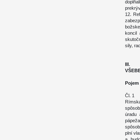
dopĺňal
prekrýv
12. Re
zabezp
božskej
koncil
skutočn
sily, r
III.
VŠEB
Pojem 
Čl. 1
Rímska
spôsob
úradu 
pápeža
spôsob
plní vl
a budo