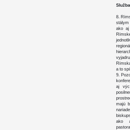
Služba
8. Ríms
stálym
ako aj
Rímske
jednot
region
hierar
vyjadr
Rímska
a to s
9. Pozo
konfer
aj vý
posiln
prostr
majú b
nariad
biskup
ako a
pastor