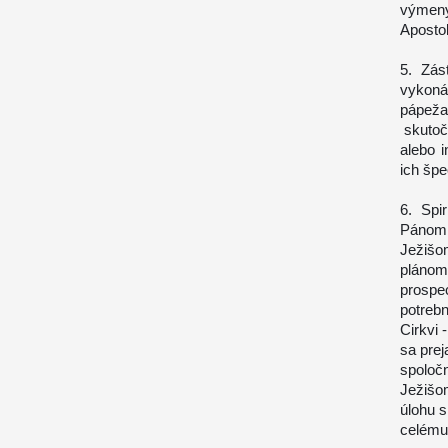
výmeny
Apostol
5. Zás
vykoná
pápež
skutoč
alebo 
ich špe
6. Spi
Pánom 
Ježišo
plánom
prospe
potreb
Cirkvi
sa prej
spoloč
Ježišo
úlohu 
celému