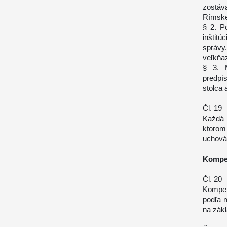
zostáva
Rímske
§ 2. P
inštitú
správ
veľkňaz
§ 3. M
predpí
stolca
Čl. 19
Každá z
ktorom
uchováv
Kompet
Čl. 20
Kompet
podľa 
na zák