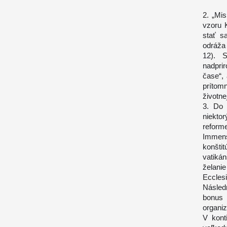
2. „Mis
vzoru 
stať s
odráža
12). S
nadprir
čase“, 
prítom
životne
3. Do 
niekto
reform
Immensa
konštit
vatikán
želani
Eccles
Násled
bonus 
organiz
V kont