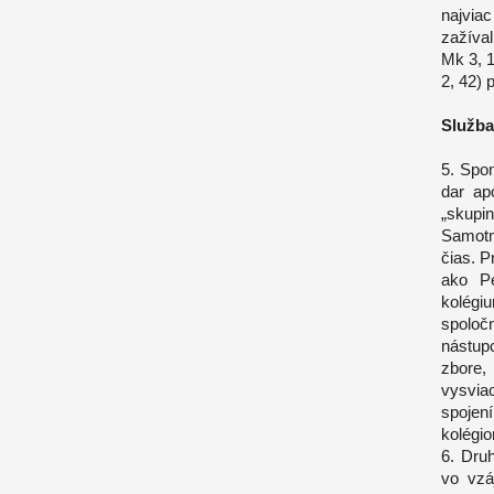
najvia
zažíva
Mk 3, 
2, 42)
Služba
5. Spo
dar ap
„skupin
Samotn
čias. P
ako Pe
kolégi
spoloč
nástup
zbore,
vysvia
spojen
kolégi
6. Druh
vo vzá