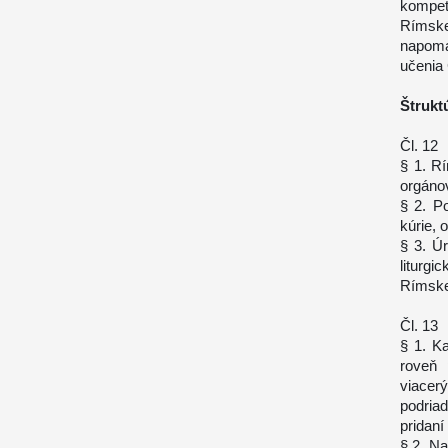
kompet
Rímske
napomá
učenia 
Štrukt
Čl. 12
§ 1. Rí
orgánov
§ 2. P
kúrie, 
§ 3. Ú
liturg
Rímskej
Čl. 13
§ 1. Ka
roveň 
viacer
podria
pridaní 
§ 2. Na