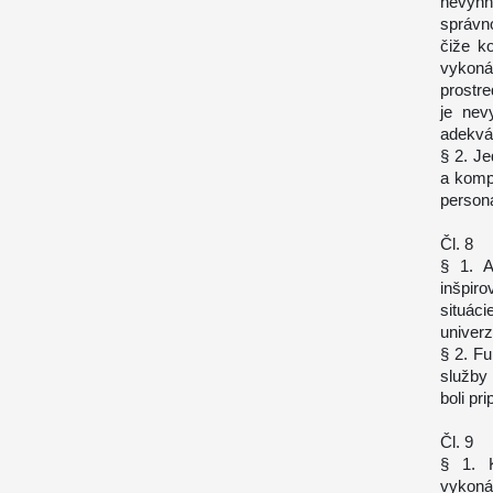
nevyhn
správno
čiže k
vykoná
prostre
je nev
adekvát
§ 2. Je
a komp
personá
Čl. 8
§ 1. A
inšpiro
situác
univerz
§ 2. Fu
služby 
boli pr
Čl. 9
§ 1. K
vykoná