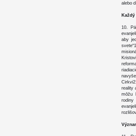
alebo 
Každý 
10. Pá
evanjel
aby je
svete
misioná
Kristov
reform
riadia
navyše
Cirkvi
reality
môžu b
rodiny
evanje
rozlišo
Význa