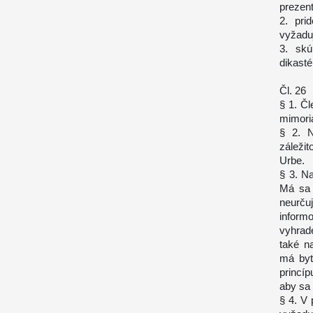
prezen
2. pri
vyžaduj
3. skú
dikasté
Čl. 26
§ 1. Čl
mimori
§ 2. N
záležit
Urbe.
§ 3. Na
Má sa 
neurču
infor
vyhrad
také n
má byť
princí
aby sa 
§ 4. V