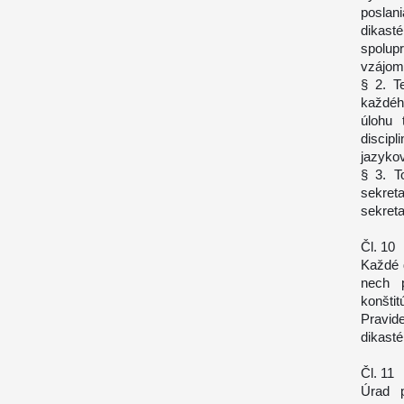
poslan
dikast
spolup
vzájomn
§ 2. T
každéh
úlohu 
discip
jazyko
§ 3. T
sekret
sekreta
Čl. 10
Každé d
nech p
konšti
Pravid
dikasté
Čl. 11
Úrad p