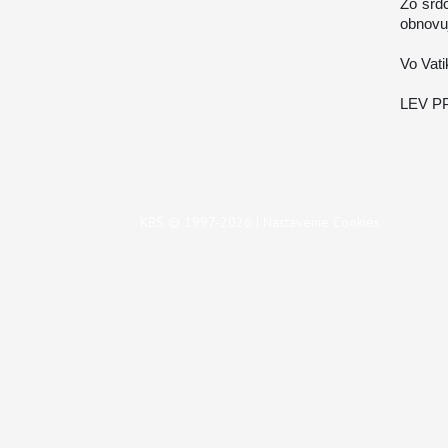
Zo srd
obnovuj
Vo Vati
LEV PP
KBS © 1997-2026 |
Nastavenie Cookies