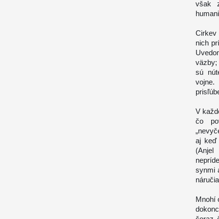
však z
humani
Cirkev 
nich p
Uvedom
väzby; 
sú nút
vojne.
prisľúb
V každo
čo po
„nevyč
aj keď
(
Anjel
nepríd
synmi a
náručia
Mnohí o
dokonca
čoraz 