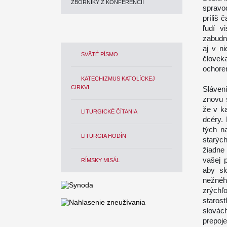
ZBORNÍKY Z KONFERENCIÍ
spravod
príliš 
ľudí v
zabudn
aj v n
SVÄTÉ PÍSMO
človek
ochoren
KATECHIZMUS KATOLÍCKEJ
CIRKVI
Sláveni
znovu 
že v k
LITURGICKÉ ČÍTANIA
dcéry.
tých n
LITURGIA HODÍN
starých
žiadne
vašej 
RÍMSKY MISÁL
aby sl
nežnéh
zrýchľ
staros
slovác
prepoje