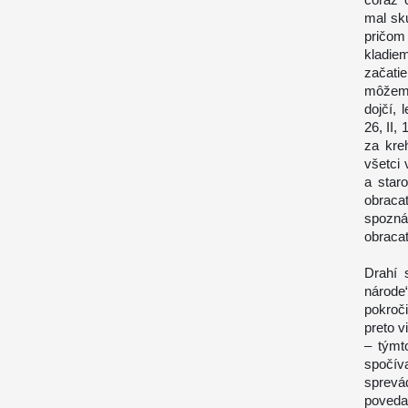
mal sk
pričom
kladie
začati
môžeme 
dojčí, 
26
, II
za kre
všetci
a star
obraca
spozná
obracať
Drahí 
národe
pokroč
preto 
– týmt
spočív
sprevá
poveda