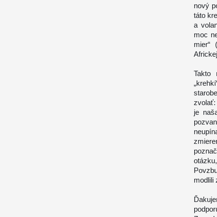
nový po
táto kr
a vola
moc ne
mier“ 
Africkej
Takto 
„krehk
starob
zvolať:
je naš
pozvan
neupín
zmier
poznač
otázku
Povzbu
modlili
Ďakuje
podpor