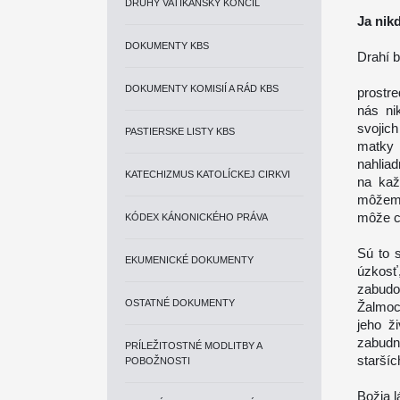
DRUHÝ VATIKÁNSKY KONCIL
Ja nik
DOKUMENTY KBS
Drahí b
DOKUMENTY KOMISIÍ A RÁD KBS
prostr
nás ni
svojich
PASTIERSKE LISTY KBS
matky 
nahliad
KATECHIZMUS KATOLÍCKEJ CIRKVI
na kaž
môžeme
môže cí
KÓDEX KÁNONICKÉHO PRÁVA
Sú to 
EKUMENICKÉ DOKUMENTY
úzkosť
zabudol
OSTATNÉ DOKUMENTY
Žalmoc
jeho ž
zabudn
PRÍLEŽITOSTNÉ MODLITBY A
staršíc
POBOŽNOSTI
Božia l