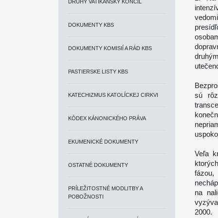
DRUHÝ VATIKÁNSKY KONCIL
intenzí
vedomi
DOKUMENTY KBS
presí
osobam
dopravn
DOKUMENTY KOMISIÍ A RÁD KBS
druhým
utečenc
PASTIERSKE LISTY KBS
Bezpro
sú rôz
KATECHIZMUS KATOLÍCKEJ CIRKVI
transc
konečn
KÓDEX KÁNONICKÉHO PRÁVA
nepria
uspoko
EKUMENICKÉ DOKUMENTY
Veľa kr
ktorýc
OSTATNÉ DOKUMENTY
fázou,
necháp
PRÍLEŽITOSTNÉ MODLITBY A
na nal
POBOŽNOSTI
vyzýva
2000.