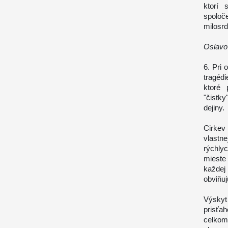
ktorí 
spoloč
milosrd
Oslavo
6. Pri
tragédi
ktoré 
"čistk
dejiny.
Cirkev
vlastn
rýchl
mieste
každej
obviňuj
Výsky
prisťah
celkom