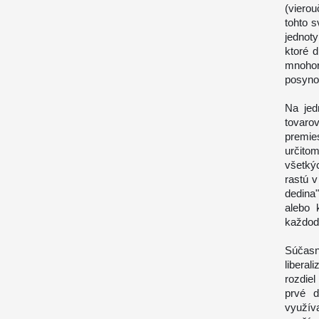
(viero
tohto s
jednoty
ktoré 
mnohor
posynod
Na jed
tovaro
premie
určito
všetký
rastú v
dedina
alebo 
každod
Súčasn
libera
rozdiel
prvé d
využív