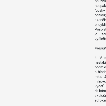
použív
naopak
ľudský
obživu
skonči
encyk
Posols
je zab
vyčleňo
Presíd
4. V m
nestab
podmie
a hľad
mier. 
mladýc
vydať 
rizikám
skutoč
zdrojo