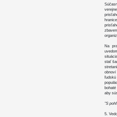
Súčasne
verej
prisťa
hrani
prisťa
zbaven
organiz
Na pra
uvedom
situáci
stať ša
stretan
obnoví
ľudskú
populá
bohaté
aby sús
"S poh
5. Vedo