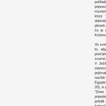
pohľad
pripra
mysteri
ktorý 
dobrot
plnosti
čo je 
Kristov
Vo svet
to, ab
prisťa
svornú 
V Ježi
stanov
prijíma
nocľah
Egypte 
20), si
"Dnes 
pripodo
pritúli
žehnať