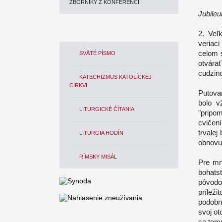
ZBORNÍKY Z KONFERENCIÍ
Jubileu
2. Veľ
veriac
celom s
SVÄTÉ PÍSMO
otvára
cudzinc
KATECHIZMUS KATOLÍCKEJ
CIRKVI
Putovan
bolo v
LITURGICKÉ ČÍTANIA
"pripo
cvičení
trvalej
LITURGIA HODÍN
obnovu 
RÍMSKY MISÁL
Pre mn
bohats
pôvodo
prílež
podobn
svoj ot
sa tomu