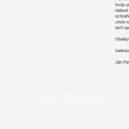
svoju p
radost
ochraň
cestu 
nich sp
Všetký
Vatiká
Ján Pav
KBS © 1997-2026 |
Nastavenie Cookies