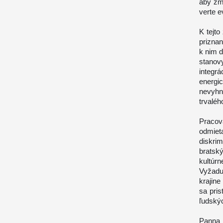
aby zme
verte e
K tejt
prizna
k nim d
stanov
integr
energi
nevyhn
trvaléh
Pracov
odmie
diskri
bratsk
kultúr
Vyžadu
krajine
sa pri
ľudskýc
Panna 