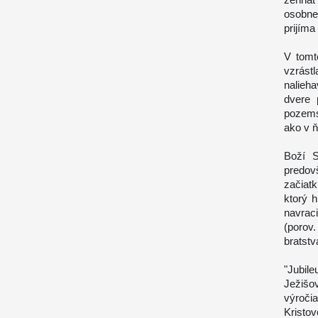
osobne
prijíma
V tomt
vzrást
nalieh
dvere 
pozemsk
ako v ň
Boží S
predov
začiat
ktorý 
navrac
(porov
bratstva
"Jubile
Ježišo
výroči
Kristov