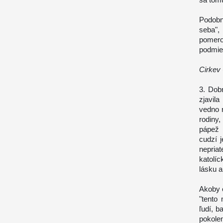
Podobn
seba",
pomero
podmie
Cirkev 
3. Dob
zjavila
vedno r
rodiny,
pápež 
cudzí j
nepria
katolí
lásku a
Akoby o
"tento
ľudí, b
pokole