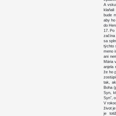
A vsku
klaňal
bude m
aby ho 
do Hero
17. Po 
začína 
sa spln
týchto 
meno i
ani ne
Mária v
anjela
že ho 
zostúpi
tak, a
Boha (p
Syn, k
Syn", o
V roko
život j
je tot