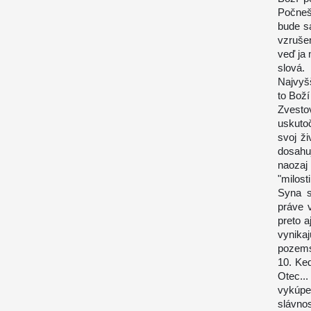
Počneš
bude s
vzruše
veď ja 
slová.
Najvyšš
to Boží
Zvesto
uskuto
svoj ž
dosahu
naozaj 
"milost
Syna s
práve 
preto 
vynika
pozems
10. Keď
Otec..
vykúpe
slávnos