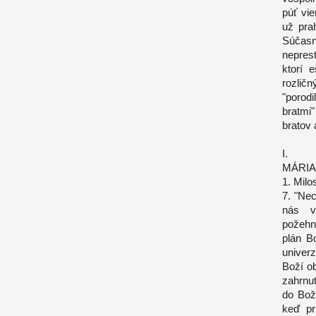
púť vie
už pra
Súčasn
nepres
ktorí 
rozličn
"porod
bratmi"
bratov 
I.
MÁRIA
1. Milos
7. "Ne
nás v
požehn
plán B
univer
Boží ob
zahrnut
do Bož
keď pr