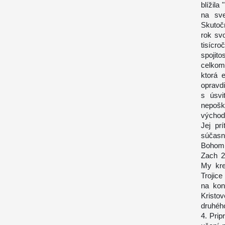
blížila
na sve
Skutoč
rok svo
tisícro
spojit
celkom
ktorá 
opravdi
s úsvi
nepošk
východo
Jej pr
súčasn
Bohom, 
Zach 2
My kre
Trojice
na kon
Kristo
druhého
4. Prip