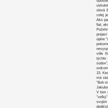
spôsob
uskuto
slová 
celej 
Ako pa
fiat, a
Požehna
prejav
úplne "
pokor
nevysp
vôle N
týchto
súdov"
srdcom 
15. Ke
má sta
"Boh m
Jakubo
V tom 
"veľký
svojím
dedičs