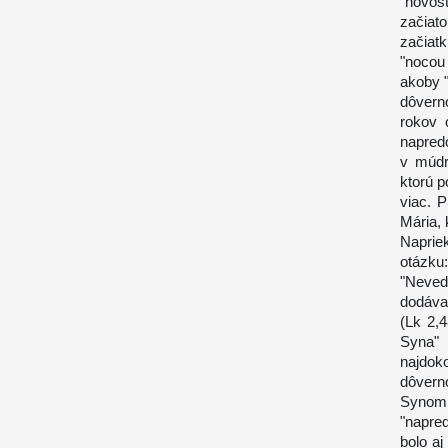
"novosť
začiat
začiat
"nocou
akoby "
dôvern
rokov 
napredo
v múdro
ktorú p
viac. P
Mária, 
Naprie
otázku
"Nevede
dodáva:
(Lk 2,
Syna" 
najdok
dôvern
Synom 
"napred
bolo aj