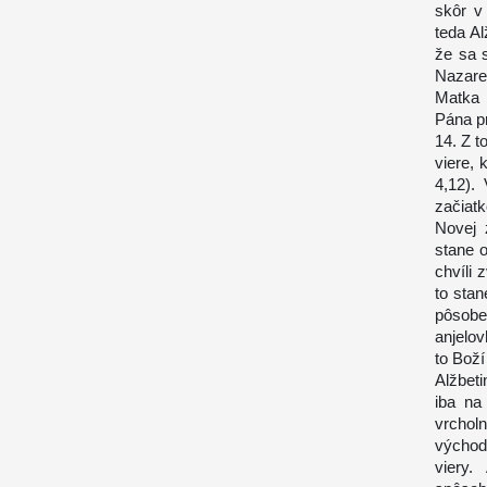
skôr v
teda Al
že sa s
Nazare
Matka 
Pána pr
14. Z t
viere,
4,12).
začiatk
Novej 
stane 
chvíli
to sta
pôsobe
anjelov
to Boží
Alžbeti
iba na
vrchol
východi
viery.