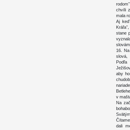
rodom"
chvíli
mala r
Aj keď
Kráľa"
stane p
vyznala
slovám 
16. Na 
slová,
Podľa 
Ježišo
aby ho 
chudob
nariad
Betlehe
v maštal
Na zač
bohab
Svätým
Čítame
dali m