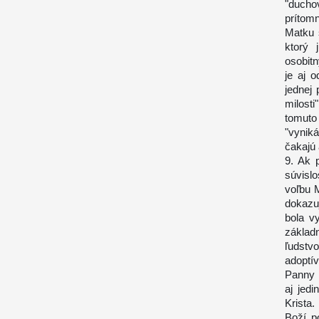
"duchov
prítomn
Matku s
ktorý 
osobit
je aj 
jednej
milost
tomuto
"vynik
čakajú
9. Ak 
súvisl
voľbu 
dokazuj
bola v
základ
ľudstvo
adoptí
Panny 
aj jed
Krista.
Boží p