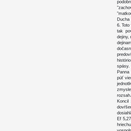
podobn
"zacho
"matko
Ducha 
6. Tot
tak po
dejiny,
dejina
dočasn
predov
históri
spásy.
Panna 
púť vie
jednot
zmysle 
rozsah
Koncil
dovŕše
dosiah
Ef 5,27
hriech
vospol