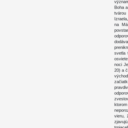
význam
Boha a 
tvárou
Izraela
na Már
povsta
odporo
dodáva 
prenik
svetla 
osviete
noci Je
20) a 
východ
začiat
pravdi
odporo
zvestov
ktoro
neporoz
vieru,
zjavujú
trpiace