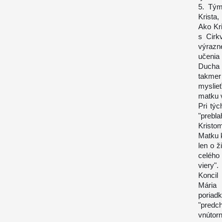
5. Tým
Krista
Ako Kr
s Cirk
výrazne
učenia
Ducha 
takmer
myslie
matku 
Pri tý
"prebl
Kristo
Matku k
len o ž
celého
viery".
Koncil
Mária 
poriad
"predc
vnútorn