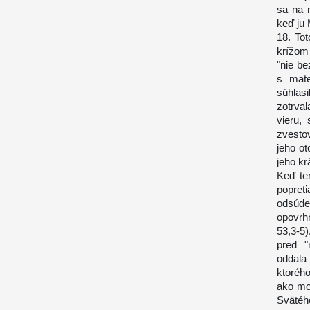
sa na 
keď ju 
18. To
krížom 
"nie be
s mate
súhlasi
zotrva
vieru, 
zvestov
jeho o
jeho kr
Keď te
popreti
odsúde
opovrhn
53,3-5
pred "
oddala
ktoréh
ako mo
Svätého