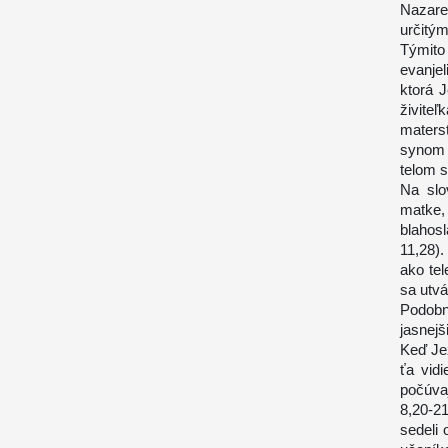
Nazare
určitým
Týmito
evanje
ktorá 
živite
maters
synom 
telom s
Na slo
matke
blahos
11,28)
ako te
sa utv
Podobn
jasnejš
Keď Jež
ťa vid
počúva
8,20-2
sedeli 