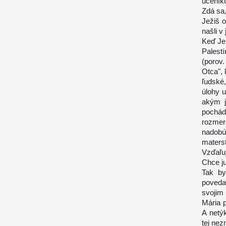
učeník
Zdá sa,
Ježiš 
našli 
Keď Jež
Palest
(porov
Otca",
ľudské
úlohy 
akým j
pochád
rozmer
nadobú
materst
Vzďaľu
Chce ju
Tak by
poveda
svojim 
Mária p
A netý
tej nez