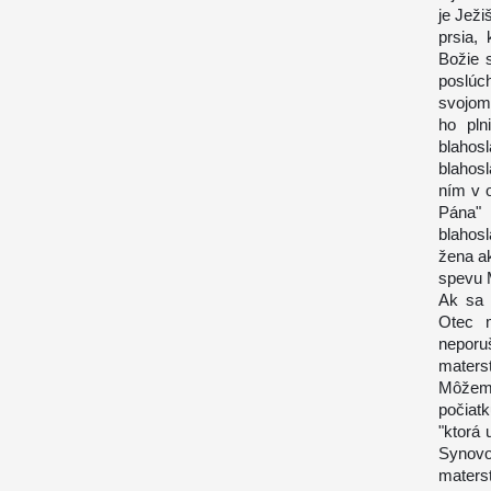
je Ježi
prsia, 
Božie 
poslúc
svojom 
ho pln
blahos
blahos
ním v 
Pána" 
blahos
žena a
spevu M
Ak sa 
Otec m
neporu
maters
Môžeme
počiatk
"ktorá 
Synovo 
materst