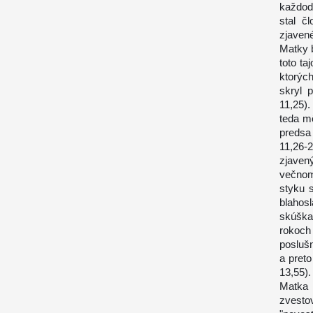
každod
stal č
zjaven
Matky b
toto ta
ktorých
skryl 
11,25).
teda m
predsa
11,26-
zjavený
večnom
styku 
blahos
skúška
rokoch 
poslušn
a preto
13,55).
Matka 
zvesto