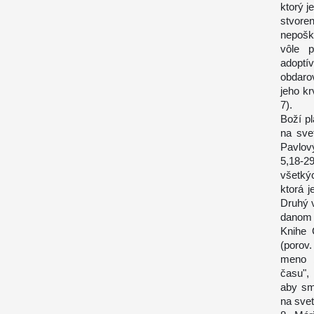
ktorý j
stvore
nepoškv
vôle p
adoptí
obdaro
jeho kr
7).
Boží p
na sve
Pavlov
5,18-2
všetký
ktorá 
Druhý v
danom 
Knihe 
(porov.
meno b
času",
aby sm
na svet