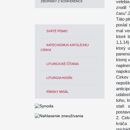
velebi
ZBORNÍKY Z KONFERENCIÍ
zrodil
času".
Táto pl
poslal
mal ve
SVÄTÉ PÍSMO
ktoré 
1,1.14
KATECHIZMUS KATOLÍCKEJ
ktorý u
CIRKVI
panens
ktorej
LITURGICKÉ ČÍTANIA
naplnen
napoko
Cirke
LITURGIA HODÍN
nepošk
antici
RÍMSKY MISÁL
udalos
toho, k
staň 
postav
2. Cir
kráča 
prichá