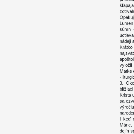
šľapaj
zotrval
Opakuj
Lumen 
súhrn 
uctiev
nádeji 
Krátko
najsvä
apošto
vyložil
Matke d
- litur
3. Oko
blížiac
Krista
sa ozva
výroči
naroden
I keď 
Márie,
dejín s