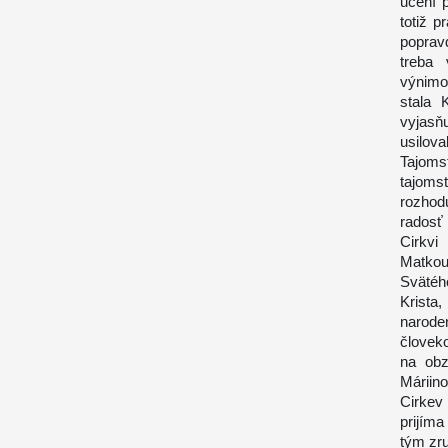
učení 
totiž p
poprav
treba
výnimo
stala 
vyjasň
usilova
Tajoms
tajoms
rozhod
radosť
Cirkvi
Matko
Svätéh
Krista
narode
človek
na obz
Máriin
Cirkev
prijíma
tým zru