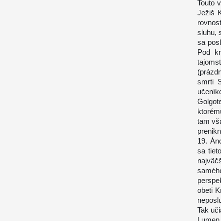
Touto v
Ježiš K
rovnost
sluhu, 
sa posl
Pod kr
tajoms
(prázd
smrti 
učeníko
Golgot
ktorém
tam vša
prenikn
19. Áno
sa tiet
najväč
samého
perspek
obeti 
neposlu
Tak uči
Lumen 