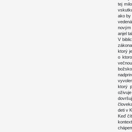
tej mi
vskutku
ako by
vedená
novým 
anjel t
V bibli
zákona
ktorý j
o ktor
večnou
božskom
nadpri
vyvole
ktorý 
oživuj
dovršu
človek
deti v 
Keď čít
kontex
chápem