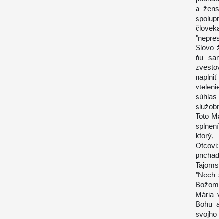
a žens
spolup
človek
"nepres
Slovo 
ňu sam
zvesto
naplniť
vtelen
súhlas
služob
Toto Má
splnen
ktorý,
Otcovi
prichá
Tajoms
"Nech 
Božom p
Mária 
Bohu a
svojho