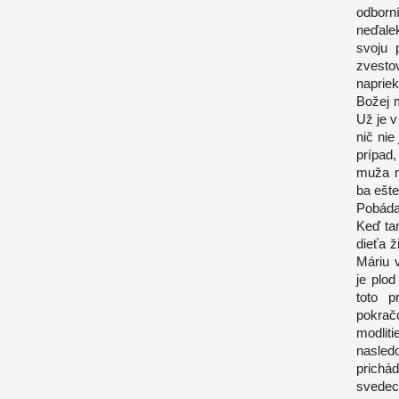
odborn
neďalek
svoju 
zvesto
naprie
Božej m
Už je v
nič nie
prípad,
muža n
ba ešte
Pobáda
Keď tam
dieťa ž
Máriu 
je plod
toto p
pokrač
modlit
nasled
prich
svedec