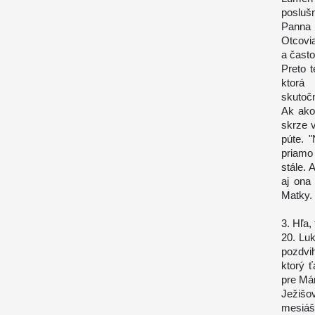
posluš
Panna M
Otcovia
a často
Preto 
ktorá 
skutočn
Ak ako
skrze 
púte. 
priamo
stále. 
aj ona
Matky.
3. Hľa,
20. Luk
pozdvi
ktorý ť
pre Má
Ježišo
mesiáš