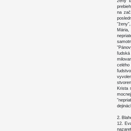
ženy b
prebie
na zač
posled
"ženy",
Mária,
nepria
samotn
"Pánov
ľudská
milova
celého
ľudst
vyvolen
stvoren
Krista 
mocne
"nepria
dejiná
2. Blah
12. Ev
nazare