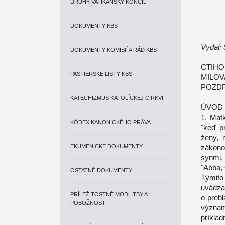
DRUHÝ VATIKÁNSKY KONCIL
DOKUMENTY KBS
Vydal:
DOKUMENTY KOMISIÍ A RÁD KBS
CTIHO
PASTIERSKE LISTY KBS
MILOV
POZDR
KATECHIZMUS KATOLÍCKEJ CIRKVI
ÚVOD
1. Mat
KÓDEX KÁNONICKÉHO PRÁVA
"keď p
ženy, 
EKUMENICKÉ DOKUMENTY
zákono
synmi,
"Abba, 
OSTATNÉ DOKUMENTY
Týmito
uvádza
PRÍLEŽITOSTNÉ MODLITBY A
o preb
POBOŽNOSTI
význam
príklad