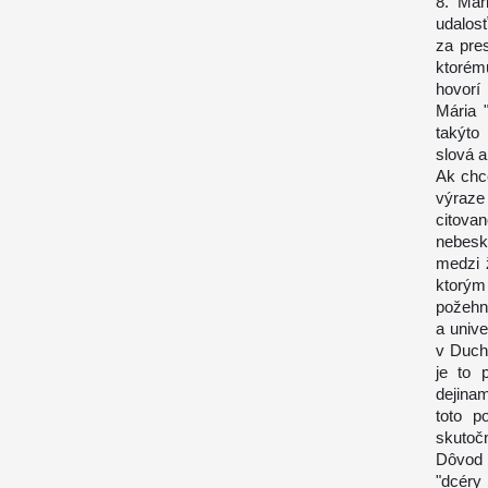
8. Már
udalos
za pre
ktorém
hovorí
Mária 
takýto
slová a
Ak chc
výraze
citova
nebesk
medzi 
ktorým 
požehn
a unive
v Duch
je to 
dejina
toto p
skutočn
Dôvod 
"dcéry 