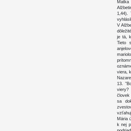
Matka
Alžbet
1,44).
vyhlási
V Alžb
dôležit
je tá, 
Tieto 
anjelo
mariol
prítom
oznáme
viera, 
Nazaret
13. "B
viery?
človek
sa dok
zvesto
vzťahu
Mária ú
k nej 
podria