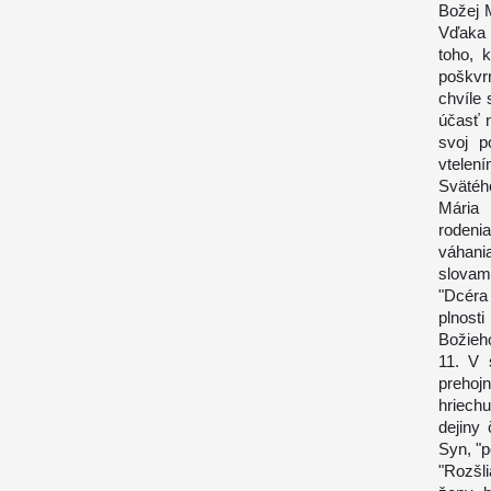
Božej 
Vďaka 
toho, 
poškvr
chvíle 
účasť n
svoj p
vtelen
Svätéh
Mária 
rodeni
váhani
slovam
"Dcéra 
plnost
Božieho
11. V 
prehoj
hriech
dejiny
Syn, "
"Rozšl