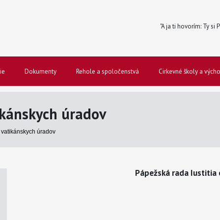
"A ja ti hovorím: Ty si
ie
Dokumenty
Rehole a spoločenstvá
Cirkevné školy a vých
kánskych úradov
vatikánskych úradov
Pápežská rada Iustitia 