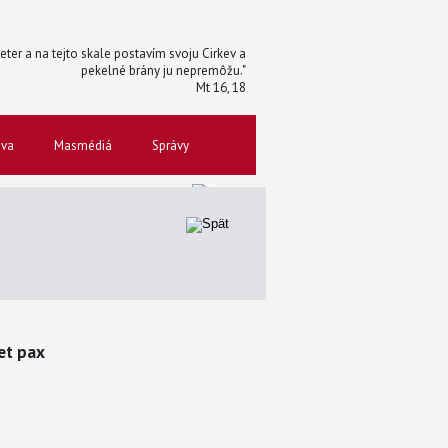
 Peter a na tejto skale postavím svoju Cirkev a
pekelné brány ju nepremôžu."
Mt 16, 18
ova
Masmédiá
Správy
et pax