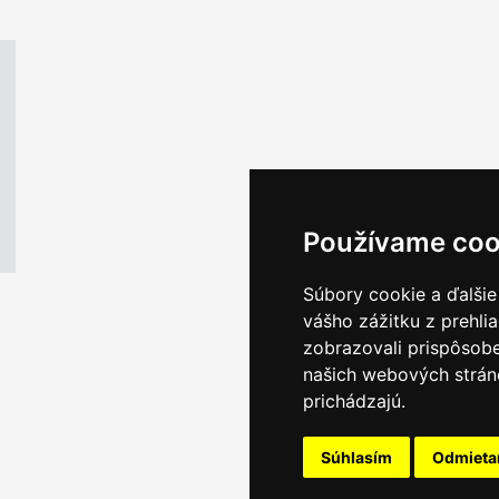
Používame coo
Súbory cookie a ďalšie
vášho zážitku z prehli
zobrazovali prispôsobe
našich webových stráno
prichádzajú.
Súhlasím
Odmiet
Email servis
|
Kon