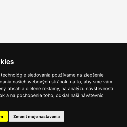
kies
 technológie sledovania používame na zlepšenie
adania našich webových stránok, na to, aby sme vám
ný obsah a cielené reklamy, na analýzu návštevnosti
k a na pochopenie toho, odkiaľ naši návštevníci
am
Zmeniť moje nastavenia
takt
|
Ochrana osobných udajov
|
Hľadať