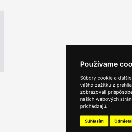
Používame coo
Súbory cookie a ďalšie
vášho zážitku z prehli
zobrazovali prispôsobe
našich webových stráno
prichádzajú.
Súhlasím
Odmiet
Email servis
|
Kon