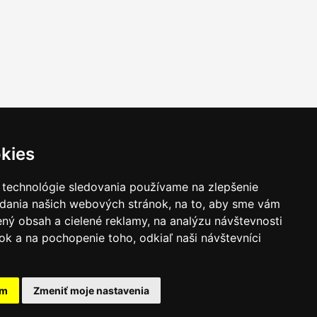
kies
 technológie sledovania používame na zlepšenie
adania našich webových stránok, na to, aby sme vám
ný obsah a cielené reklamy, na analýzu návštevnosti
k a na pochopenie toho, odkiaľ naši návštevníci
am
Zmeniť moje nastavenia
takt
|
Ochrana osobných udajov
|
Hľadať