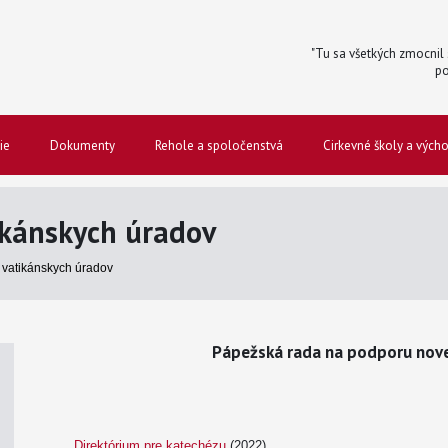
"Tu sa všetkých zmocnil s
po
ie
Dokumenty
Rehole a spoločenstvá
Cirkevné školy a vých
kánskych úradov
vatikánskych úradov
Pápežská rada na podporu novej
Direktórium pre katechézu
(2022)