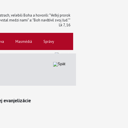
trach, velebili Boha a hovorili: "Veľký prorok
vstal medzi nami" a: "Boh navštívil svoj ľud.""
Lk 7, 16
ova
Masmédiá
Správy
 evanjelizácie