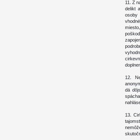
11. Z n
delikt
osoby 
vhodné
miesto
poškod
zapoje
podrob
vyhodn
cirkev
doplnen
12. Ne
anonym
dá dôj
spácha
nahláse
13. Ci
tajoms
nemôž
skutočn