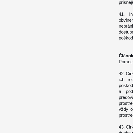
prísnej
41. In
obvinen
nebrán
dostu
poškod
Článok
Pomoc
42. Cir
ich ro
poškod
a pod
predo
prostr
vždy o
prostre
43. Ci
ducho