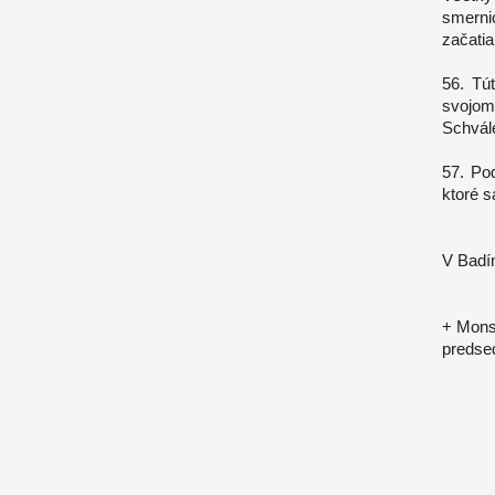
smerni
začatia
56. Tú
svojo
Schvále
57. Pod
ktoré s
V Badín
+ Mons
predse