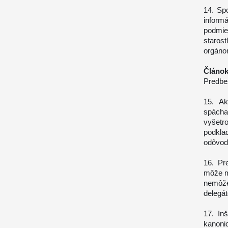
14. Sp
infor
podmi
staros
orgáno
Článok
Predbe
15. Ak
spáchan
vyšetr
podkla
odôvodn
16. Pr
môže me
nemôže
delegá
17. In
kanoni