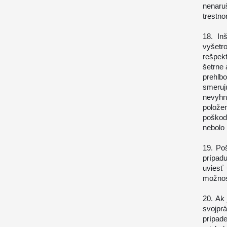
nenaru
trestn
18. In
vyšetr
rešpekt
šetrne 
prehlb
smeruj
nevyhn
polož
poškod
nebolo
19. Po
prípad
uviesť 
možnost
20. Ak
svojpr
prípad