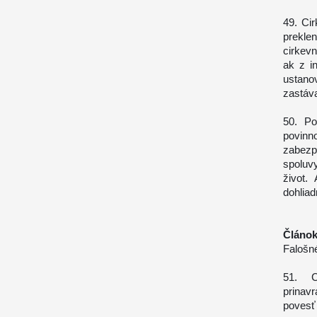
49. Ci
prekle
cirkevn
ak z i
ustano
zastáva
50. Po
povinn
zabezp
spoluv
život.
dohliad
Článok
Falošn
51. C
prinav
povesť