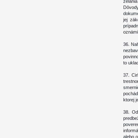
želani
Dôvody
dokume
jej zá
prípad
oznámiť
36. Nah
nezbav
povinno
to ukla
37. Ci
trestn
smern
pochád
ktorej 
38. Od
predbe
povere
inform
alebo 