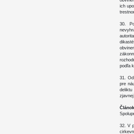
ich up
trestn
30. Po
nevyhr
autori
dikast
obvine
zákon
rozhod
podľa 
31. Od
pre ná
delikt
zjavne
Článok
Spolupr
32. V p
cirkev