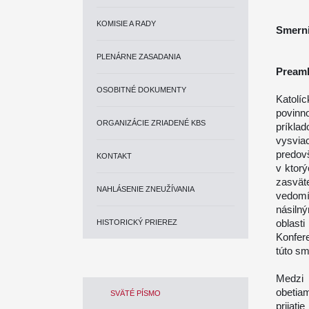
KOMISIE A RADY
Smerni
PLENÁRNE ZASADANIA
Pream
OSOBITNÉ DOKUMENTY
Katolí
povinn
ORGANIZÁCIE ZRIADENÉ KBS
príklad
vysviac
predov
KONTAKT
v ktorý
zasvät
NAHLÁSENIE ZNEUŽÍVANIA
vedomí
násiln
oblast
HISTORICKÝ PRIEREZ
Konfer
túto sm
Medzi 
obetia
SVÄTÉ PÍSMO
prija