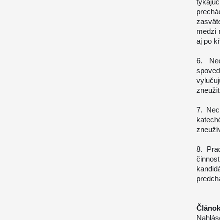
týkajúc
prechá
zasvät
medzi r
aj po k
6. Ne
spoved
vyluču
zneužit
7. Nec
katech
zneuží
8. Pra
činnost
kandid
predch
Článok
Nahlás