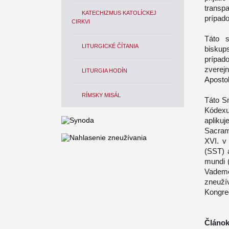
transp
KATECHIZMUS KATOLÍCKEJ
prípado
CIRKVI
Táto 
LITURGICKÉ ČÍTANIA
biskup
prípa
zverej
LITURGIA HODÍN
Apostol
RÍMSKY MISÁL
Táto S
Kódexu
apliku
Sacram
XVI. v
(SST) 
mundi 
Vademe
zneuží
Kongreg
Článok