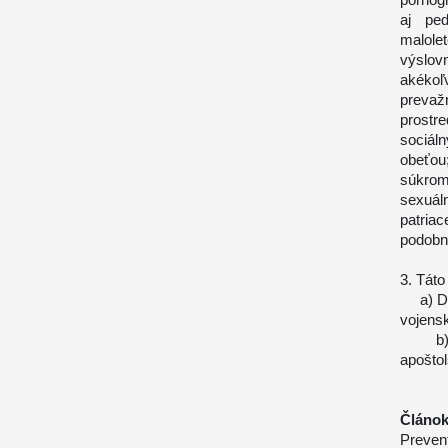
aj ped
malole
výslovn
akékoľ
prevaž
prostr
sociáln
obeťou
súkromi
sexuál
patria
podobn
3. Táto
a) Die
vojensk
b) Pre
apoštol
Článok
Prevent