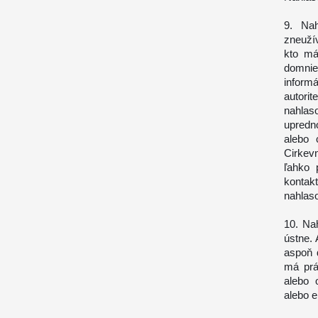
9. Nah
zneuží
kto má
domnie
informá
autori
nahlas
upredno
alebo 
Cirkev
ľahko 
kontak
nahlaso
10. Na
ústne.
aspoň 
má prá
alebo 
alebo e