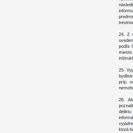
násled
inform
predme
trestn
24. Z 
uveden
podľa 
miesto
inštruk
25. Vy
bydlis
príp. 
nemoho
26. Ak
poznatk
delikt
informá
vyjadre
ktorá h