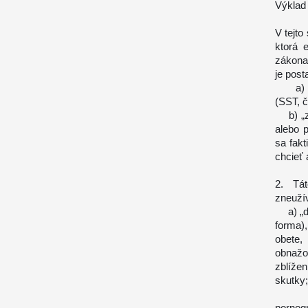
Výklad
V tejt
ktorá 
zákona
je post
a) „os
(SST, čl
b) „zra
alebo 
sa fakt
chcieť 
2. Tá
zneuží
a) „do
forma)
obete,
obnažo
zblíže
skutky
b) „b
pornogr