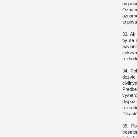
orgáno
Oznáme
oznamo
to pov
33. Ak
by sa 
povinn
cirkev
rozhod
34. Po
dozvie
civiln
Predb
vyšetro
dispoz
rozsud
Dikasté
35. Po
trestn