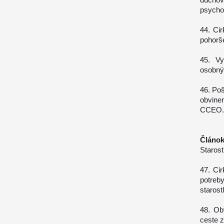
psycho
44. Ci
pohorš
45. Vy
osobný
46. Po
obvine
CCEO.
Článok
Starost
47. Ci
potre
starost
48. Ob
ceste 