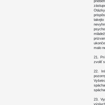
priebe
zástup
Otázky
prispô
takejt
nevyhn
psycho
mládež
prizva
ukonče
malo n
21. Pr
zvoliť 
22. In
pozorn
Vyšetr
spácha
spácha
23. Vy
výslu