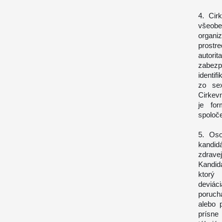
4. Cir
všeob
organi
prostr
autori
zabezpe
identif
zo sex
Cirkevn
je for
spoloč
5. Oso
kandid
zdrave
Kandid
ktorý 
deviác
poruch
alebo 
prísne