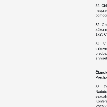
52. Cir
nespra
pomoci
53. Ob
zákonn
1729 C
54. V 
cirkev
predbe
s vyše
Článok
Precho
55. T
Nadobu
sexuá
Konfer
Všetky