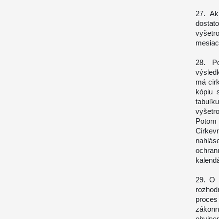
27. Ak
dostat
vyšetr
mesiac
28. P
výsledk
má cir
kópiu 
tabuľk
vyšetr
Potom 
Cirkev
nahlás
ochran
kalend
29. O 
rozhod
proces
zákon
obvine