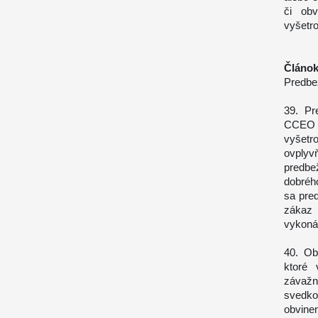
či obv
vyšetro
Článok
Predbe
39. Pr
CCEO 
vyšetro
ovply
predbe
dobréh
sa pre
zákaz
vykoná
40. Ob
ktoré 
závažn
svedko
obvine