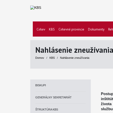
Cirkev
KBS
Cirkevné provincie
Dokumenty
Reh
Nahlásenie zneužívani
Domov
/
KBS
/
Nahlásenie zneužívania
BISKUPI
Postup
GENERÁLNY SEKRETARIÁT
inštit
života
službu
ŠTRUKTÚRA KBS