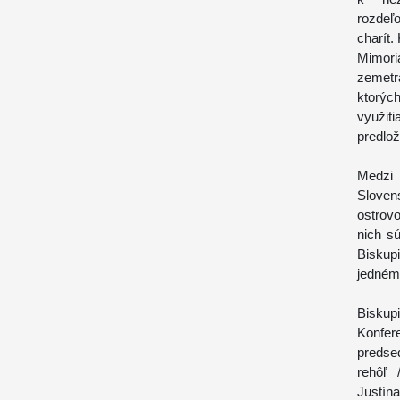
rozdeľ
charít.
Mimor
zemetr
ktorýc
využit
predlož
Medzi
Sloven
ostrovo
nich sú
Biskupi
jedném
Biskup
Konfe
predse
rehôľ
Justín