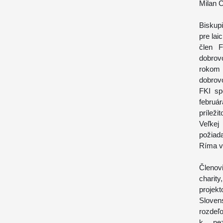
Milan C
Biskup
pre lai
člen F
dobrov
rokom
dobrov
FKI sp
februá
prílež
Veľkej
požiad
Ríma v
Členov
charit
projek
Sloven
rozdeľ
k nez