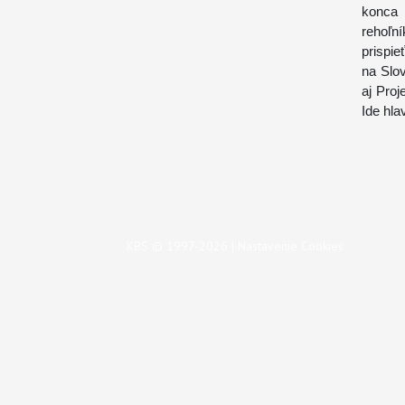
konca 
rehoľn
prispie
na Slo
aj Pro
Ide hla
KBS © 1997-2026 |
Nastavenie Cookies