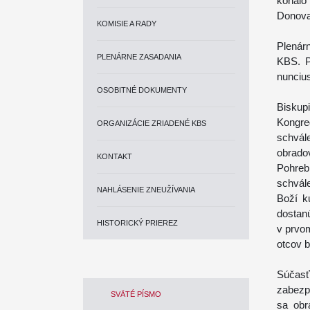
konalo
Donova
KOMISIE A RADY
Plenár
PLENÁRNE ZASADANIA
KBS. P
nunciu
OSOBITNÉ DOKUMENTY
Biskup
Kongre
ORGANIZÁCIE ZRIADENÉ KBS
schvál
obrado
KONTAKT
Pohreb
schvál
NAHLÁSENIE ZNEUŽÍVANIA
Boží ku
dostanú
HISTORICKÝ PRIEREZ
v prvo
otcov b
Súčas
zabezp
SVÄTÉ PÍSMO
sa obr