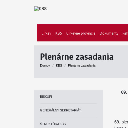
Cirkev
KBS
Cirkevné provincie
Dokumenty
Reh
Plenárne zasadania
Domov
/
KBS
/
Plenárne zasadania
69.
BISKUPI
GENERÁLNY SEKRETARIÁT
69. pl
ŠTRUKTÚRA KBS