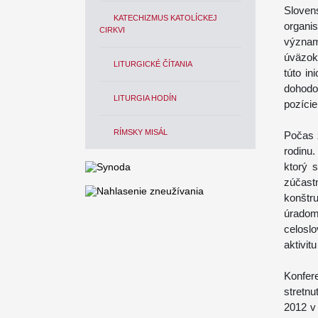
Slove
KATECHIZMUS KATOLÍCKEJ
organi
CIRKVI
význam
úväzok 
LITURGICKÉ ČÍTANIA
túto in
dohodou
LITURGIA HODÍN
pozície
RÍMSKY MISÁL
Počas z
rodinu
ktorý 
zúčastn
konštr
úradom
celosl
aktivit
Konfer
stretnu
2012 v