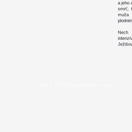
a jeho 
smrť, 
muža 
plodné
Nech 
intenz
Ježišov
KBS © 1997-2026 |
Nastavenie Cookies