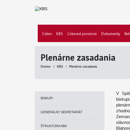
Cirkev
KBS
Cirkevné provincie
Dokumenty
Reh
Plenárne zasadania
Domov
/
KBS
/
Plenárne zasadania
V Spiš
BISKUPI
biskupi
plenár
zhodno
GENERÁLNY SEKRETARIÁT
Zemana.
slávnos
ŠTRUKTÚRA KBS
Blahor