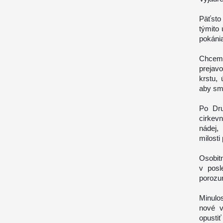
Päťsto
týmito
pokánia
Chceme
prejav
krstu, 
aby sme
Po Dru
cirkev
nádej,
milosti
Osobit
v posl
porozu
Minulo
nové v
opustiť