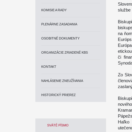
Sloven
službe
KOMISIE A RADY
Biskup
PLENÁRNE ZASADANIA
biskups
na ňom
OSOBITNÉ DOKUMENTY
Európsk
Európa
etickou
ORGANIZÁCIE ZRIADENÉ KBS
či fin
Synoda 
KONTAKT
Zo Slo
členov
NAHLÁSENIE ZNEUŽÍVANIA
zaslaný
HISTORICKÝ PRIEREZ
Biskup
nového
Kramar
Pápežs
Haľko 
SVÄTÉ PÍSMO
utečenc