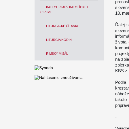
prena
sloven
KATECHIZMUS KATOLÍCKEJ
CIRKVI
18. ma
Ďalej s
LITURGICKÉ ČÍTANIA
sloven
inform
LITURGIA HODÍN
života
komuni
projekt
RÍMSKY MISÁL
na zbi
zbierk
KBS z n
Podľa 
kresťa
nábože
takút
priprav
-
Vyjadre