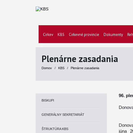
Cirkev
KBS
Cirkevné provincie
Dokumenty
Reh
Plenárne zasadania
Domov
/
KBS
/
Plenárne zasadania
96. pl
BISKUPI
Donoval
GENERÁLNY SEKRETARIÁT
Donoval
ŠTRUKTÚRA KBS
júna 2