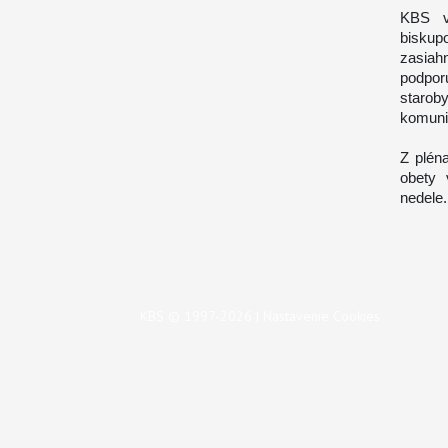
KBS v 
biskup
zasiah
podporu
staro
komuni
Z plén
obety 
nedele.
KBS © 1997-2026 |
Nastavenie Cookies