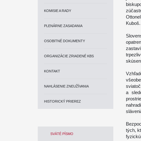
biskup
zúčast
KOMISIE A RADY
Ottone
Kuboš.
PLENÁRNE ZASADANIA
Sloven
OSOBITNÉ DOKUMENTY
opatre
zastav
trpezli
ORGANIZÁCIE ZRIADENÉ KBS
skúsen
KONTAKT
Vzhľad
všeobe
sviato
NAHLÁSENIE ZNEUŽÍVANIA
a sled
prostr
HISTORICKÝ PRIEREZ
nahrad
sláveni
Bezpoc
tých, k
SVÄTÉ PÍSMO
fyzick