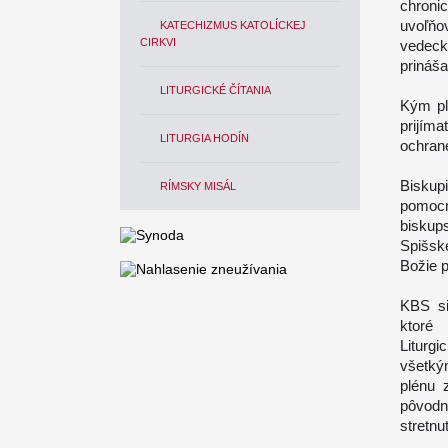
chroni
uvoľňo
KATECHIZMUS KATOLÍCKEJ
CIRKVI
vedeck
prináša
LITURGICKÉ ČÍTANIA
Kým pla
prijím
LITURGIA HODÍN
ochrane
Biskup
RÍMSKY MISÁL
pomocn
biskup
Spišsk
Božie p
KBS si
ktoré 
Liturg
všetký
plénu 
pôvodn
stretnu