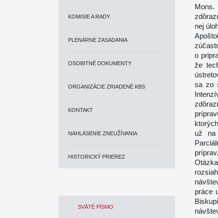
Mons. 
zdôrazn
KOMISIE A RADY
nej úlo
Apošto
PLENÁRNE ZASADANIA
zúčast
o prip
OSOBITNÉ DOKUMENTY
že tec
ústret
sa zo 
ORGANIZÁCIE ZRIADENÉ KBS
Intenz
zdôraz
KONTAKT
prípra
ktorýc
už na 
NAHLÁSENIE ZNEUŽÍVANIA
Parciá
príprav
HISTORICKÝ PRIEREZ
Otázka
rozsiah
návštev
práce 
Biskup
SVÄTÉ PÍSMO
návšte