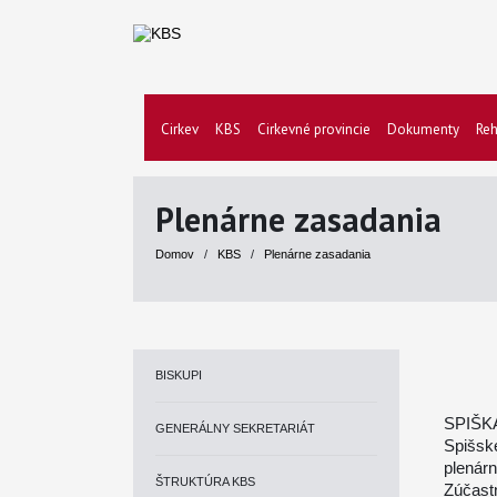
Cirkev
KBS
Cirkevné provincie
Dokumenty
Reh
Plenárne zasadania
Domov
/
KBS
/
Plenárne zasadania
BISKUPI
SPIŠK
GENERÁLNY SEKRETARIÁT
Spišske
plenár
ŠTRUKTÚRA KBS
Zúčastn