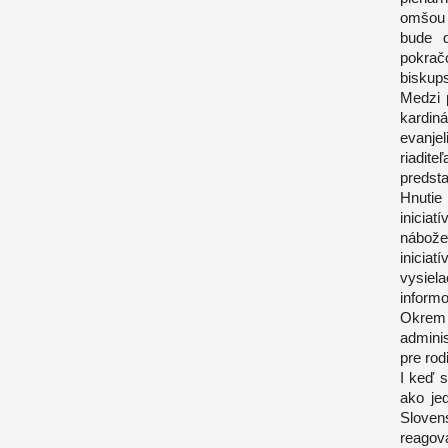
omšou 
bude d
pokrač
biskups
Medzi 
kardin
evanje
riadit
predst
Hnutie
inici
nábože
iniciat
vysiel
informo
Okrem 
admini
pre rod
I keď 
ako je
Sloven
reagov