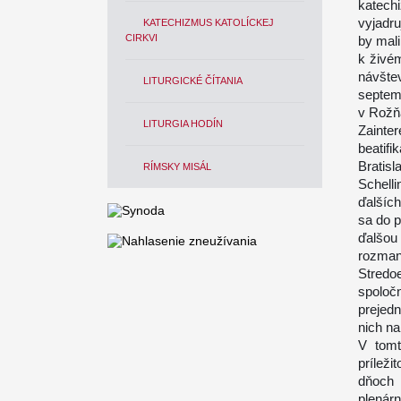
katech
vyjadr
KATECHIZMUS KATOLÍCKEJ
CIRKVI
by mali
k živém
návšte
LITURGICKÉ ČÍTANIA
septem
v Rožňa
LITURGIA HODÍN
Zaint
beatif
Bratis
RÍMSKY MISÁL
Schell
ďalšíc
sa do p
ďalšou
rozma
Stredo
spoločn
prejedn
nich na
V tomt
prílež
dňoch 
plenár