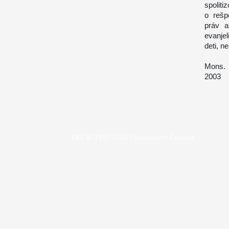
spoliti
o rešp
práv a
evanjel
deti, n
Mons. 
2003
KBS © 1997-2026 |
Nastavenie Cookies