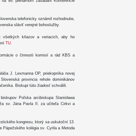
i na 95. plenárnom zasadaní Konferencie
lovenska telefonicky oznámil rozhodnutie,
ovenska sláviť verejné bohoslužby.
ak všetkých kňazov a veriacich, aby ho
ení
TU
.
formácie o činnosti komisií a rád KBS a
kuláša J. Lexmanna OP, priekopníka novej
 Slovenská provincia rehole dominikánov
čeníka. Biskupi túto žiadosť schválili.
 biskupov Poľska arcibiskupa Stanisława
ža sv. Jána Pavla II. za učiteľa Cirkvi a
istického kongresu, ktorý sa uskutoční 13.
ve Pápežského kolégia sv. Cyrila a Metoda