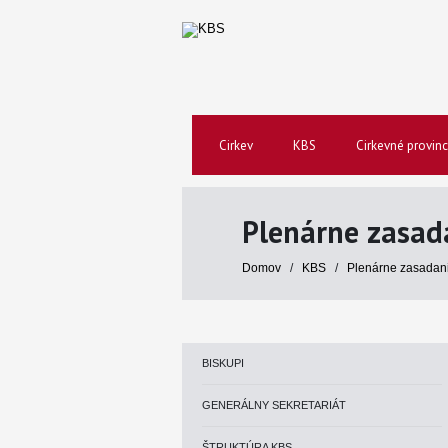
Cirkev
KBS
Cirkevné provinc
Plenárne zasad
Domov
/
KBS
/
Plenárne zasadan
BISKUPI
GENERÁLNY SEKRETARIÁT
ŠTRUKTÚRA KBS