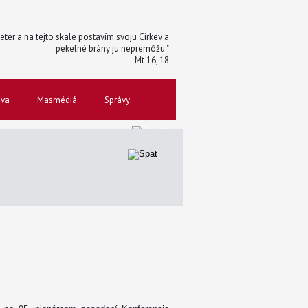
 Peter a na tejto skale postavím svoju Cirkev a
pekelné brány ju nepremôžu."
Mt 16, 18
ova
Masmédiá
Správy