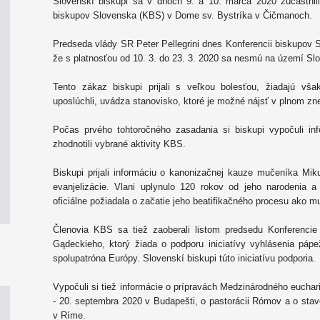
Slovenskí biskupi sa v dňoch 9. a 10. marca 2020 zúčastnil
biskupov Slovenska (KBS) v Dome sv. Bystríka v Čičmanoch.
Predseda vlády SR Peter Pellegrini dnes Konferencii biskupov S
že s platnosťou od 10. 3. do 23. 3. 2020 sa nesmú na území Sl
Tento zákaz biskupi prijali s veľkou bolesťou, žiadajú vš
uposlúchli, uvádza stanovisko, ktoré je možné nájsť v plnom zn
Počas prvého tohtoročného zasadania si biskupi vypočuli in
zhodnotili vybrané aktivity KBS.
Biskupi prijali informáciu o kanonizačnej kauze mučeníka Mi
evanjelizácie. Vlani uplynulo 120 rokov od jeho narodenia a
oficiálne požiadala o začatie jeho beatifikačného procesu ako mu
Členovia KBS sa tiež zaoberali listom predsedu Konferencie
Gądeckieho, ktorý žiada o podporu iniciatívy vyhlásenia pápe
spolupatróna Európy. Slovenskí biskupi túto iniciatívu podporia.
Vypočuli si tiež informácie o prípravách Medzinárodného euchar
- 20. septembra 2020 v Budapešti, o pastorácii Rómov a o sta
v Ríme.