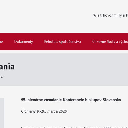
"A ja ti hovorím: Ty si
ie
Dokumenty
Rehole a spoločenstvá
Cirkevné školy a vých
ania
ia
95. plenárne zasadanie Konferencie biskupov Slovenska
Čicmany 9.-10. marca 2020