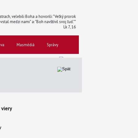
trach, velebili Boha a hovorili: "Veľký prorok
vstal medzi nami" a: "Boh navštívil svoj ľud.""
Lk 7, 16
ova
Masmédiá
Správy
 viery
y