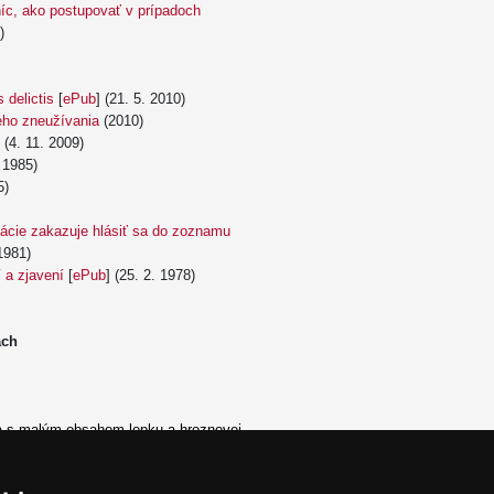
íc, ako
postupovať v prípadoch
)
 delictis
[
ePub
] (21. 5. 2010)
eho zneužívania
(2010)
(4. 11. 2009)
 1985)
5)
kácie zakazuje hlásiť sa do zoznamu
1981)
 a zjavení
[
ePub
] (25. 2. 1978)
ach
a s malým obsahom lepku a hroznovej