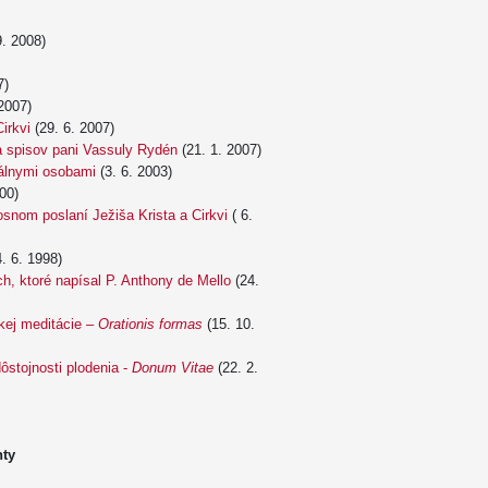
9. 2008)
7)
2007)
irkvi
(29. 6. 2007)
a spisov pani Vassuly Rydén
(21. 1. 2007)
álnymi osobami
(3. 6. 2003)
00)
snom poslaní Ježiša Krista a Cirkvi
( 6.
. 6. 1998)
h, ktoré napísal P. Anthony de Mello
(24.
skej meditácie –
Orationis formas
(15. 10.
ôstojnosti plodenia -
Donum Vitae
(22. 2.
nty