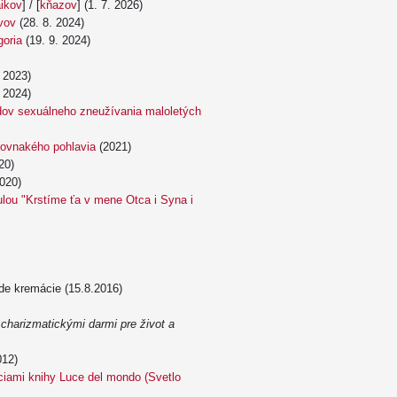
aikov
] / [
kňazov
] (1. 7. 2026)
vov
(28. 8. 2024)
goria
(19. 9. 2024)
 2023)
 2024)
dov sexuálneho zneužívania maloletých
ovnakého pohlavia
(2021)
20)
020)
lou "Krstíme ťa v mene Otca i Syna i
de kremácie (15.8.2016)
 charizmatickými darmi pre život a
012)
áciami knihy Luce del mondo (Svetlo