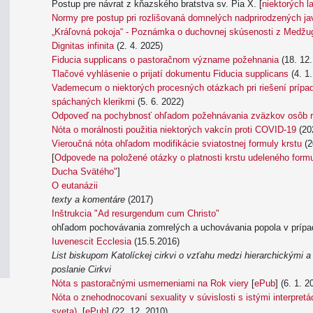
Postup pre návrat z kňazského bratstva sv. Pia X. [
niektorých l
Normy pre postup pri rozlišovaná domnelých nadprirodzených ja
„Kráľovná pokoja“ - Poznámka o duchovnej skúsenosti z Medžu
Dignitas infinita
(2. 4. 2025)
Fiducia supplicans o pastoračnom význame požehnania
(18. 12.
Tlačové vyhlásenie o prijatí dokumentu Fiducia supplicans
(4. 1.
Vademecum o niektorých procesných otázkach pri riešení prípa
spáchaných klerikmi
(5. 6. 2022)
Odpoveď na pochybnosť ohľadom požehnávania zväzkov osôb r
Nóta o morálnosti použitia niektorých vakcín proti COVID-19
(20
Vieroučná nóta ohľadom modifikácie sviatostnej formuly krstu
(2
[
Odpovede na položené otázky o platnosti krstu udeleného formu
Ducha Svätého"
]
O eutanázii
texty a komentáre
(2017)
Inštrukcia "Ad resurgendum cum Christo"
ohľadom pochovávania zomrelých a uchovávania popola v prípa
Iuvenescit Ecclesia
(15.5.2016)
List biskupom Katolíckej cirkvi o vzťahu medzi hierarchickými a
poslanie Cirkvi
Nóta s pastoračnými usmerneniami na Rok viery
[
ePub
] (6. 1. 2
Nóta o znehodnocovaní sexuality v súvislosti s istými interpret
sveta)
[
ePub
] (22. 12. 2010)