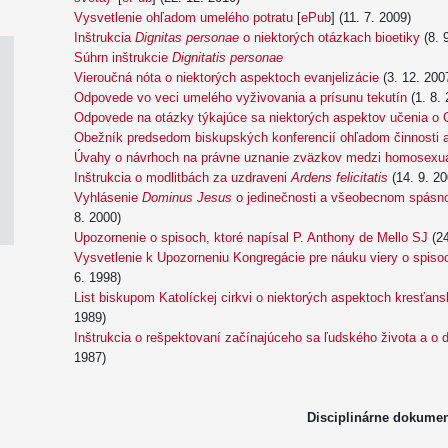
Vysvetlenie ohľadom umelého potratu
[
ePub
] (11. 7. 2009)
Inštrukcia
Dignitas personae
o niektorých otázkach bioetiky
(8. 
Súhrn inštrukcie
Dignitatis personae
Vieroučná nóta o niektorých aspektoch evanjelizácie
(3. 12. 200
Odpovede vo veci umelého vyživovania a prísunu tekutín
(1. 8. 
Odpovede na otázky týkajúce sa niektorých aspektov učenia o C
Obežník predsedom biskupských konferencií ohľadom činnosti 
Úvahy o návrhoch na právne uznanie zväzkov medzi homosexu
Inštrukcia o modlitbách za uzdraveni
Ardens felicitatis
(14. 9. 20
Vyhlásenie
Dominus Jesus
o jedinečnosti a všeobecnom spásno
8. 2000)
Upozornenie o spisoch, ktoré napísal P. Anthony de Mello SJ
(24
Vysvetlenie k Upozorneniu Kongregácie pre náuku viery o spisoc
6. 1998)
List biskupom Katolíckej cirkvi o niektorých aspektoch kresťan
1989)
Inštrukcia o rešpektovaní začínajúceho sa ľudského života a o d
1987)
Disciplinárne dokume