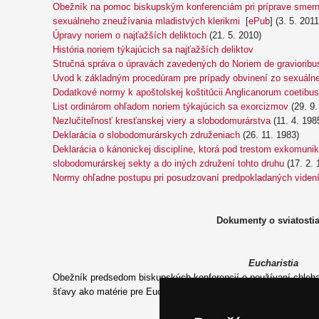
Obežník na pomoc biskupským konferenciám pri príprave smern
sexuálneho zneužívania mladistvých klerikmi
[
ePub
] (3. 5. 2011
Úpravy noriem o najťažších deliktoch
(21. 5. 2010)
História noriem týkajúcich sa najťažších deliktov
Stručná správa o úpravách zavedených do Noriem de gravioribus
Uvod k základným procedúram pre prípady obvinení zo sexuáln
Dodatkové normy k apoštolskej koštitúcii Anglicanorum coetibus
List ordinárom ohľadom noriem týkajúcich sa exorcizmov
(29. 9.
Nezlučiteľnosť kresťanskej viery a slobodomurárstva
(11. 4. 198
Deklarácia o slobodomurárskych združeniach
(26. 11. 1983)
Deklarácia o kánonickej disciplíne, ktorá pod trestom exkomuni
slobodomurárskej sekty a do iných združení tohto druhu
(17. 2. 
Normy ohľadne postupu pri posudzovaní predpokladaných videní
Dokumenty o sviatosti
Eucharistia
Obežník predsedom biskupských konferencií o
používaní chleb
šťavy ako
matérie pre Eucharistiu