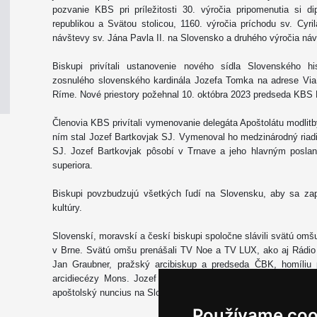
pozvanie KBS pri príležitosti 30. výročia pripomenutia si 
republikou a Svätou stolicou, 1160. výročia príchodu sv. Cyr
návštevy sv. Jána Pavla II. na Slovensko a druhého výročia ná
Biskupi privítali ustanovenie nového sídla Slovenského hi
zosnulého slovenského kardinála Jozefa Tomka na adrese Via 
Ríme. Nové priestory požehnal 10. októbra 2023 predseda KBS 
Členovia KBS privítali vymenovanie delegáta Apoštolátu modli
ním stal Jozef Bartkovjak SJ. Vymenoval ho medzinárodný riadit
SJ. Jozef Bartkovjak pôsobí v Trnave a jeho hlavným posla
superiora.
Biskupi povzbudzujú všetkých ľudí na Slovensku, aby sa zapo
kultúry.
Slovenskí, moravskí a českí biskupi spoločne slávili svätú omšu
v Brne. Svätú omšu prenášali TV Noe a TV LUX, ako aj Rádio
Jan Graubner, pražský arcibiskup a predseda ČBK, homíliu 
arcidiecézy Mons. Jozef Haľko. Na záver svätej omše sa prít
apoštolský nuncius na Slovensku.
Používame coo