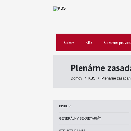
Cirkev
KBS
Cirkevné provinc
Plenárne zasad
Domov
/
KBS
/
Plenárne zasadan
BISKUPI
GENERÁLNY SEKRETARIÁT
ŠTRUKTÚRA KBS