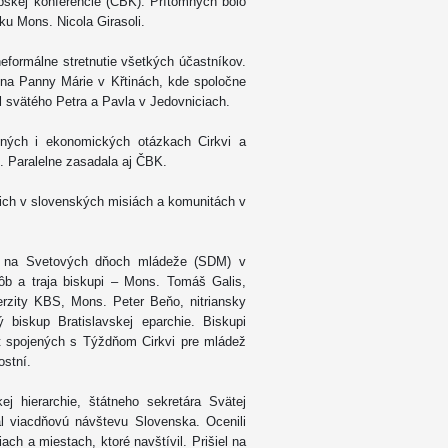
upskej konferencie (ČBK). Prítomných bolo
ku Mons. Nicola Girasoli.
formálne stretnutie všetkých účastníkov.
ena Panny Márie v Křtinách, kde spoločne
l svätého Petra a Pavla v Jedovniciach.
čných i ekonomických otázkach Cirkvi a
S. Paralelne zasadala aj ČBK.
cich v slovenských misiách a komunitách v
ov na Svetových dňoch mládeže (SDM) v
ôb a traja biskupi – Mons. Tomáš Galis,
rzity KBS, Mons. Peter Beňo, nitriansky
biskup Bratislavskej eparchie. Biskupi
ít spojených s Týždňom Cirkvi pre mládež
ostní.
j hierarchie, štátneho sekretára Svätej
val viacdňovú návštevu Slovenska. Ocenili
ach a miestach, ktoré navštívil. Prišiel na