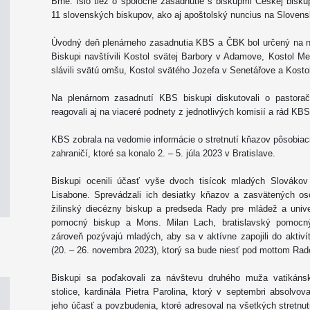
Brne. Išlo tiež o spoločné zasadnutie s biskupmi Českej bisk
11 slovenských biskupov, ako aj apoštolský nuncius na Slovens
Úvodný deň plenárneho zasadnutia KBS a ČBK bol určený na ne
Biskupi navštívili Kostol svätej Barbory v Adamove, Kostol M
slávili svätú omšu, Kostol svätého Jozefa v Senetářove a Kosto
Na plenárnom zasadnutí KBS biskupi diskutovali o pastora
reagovali aj na viaceré podnety z jednotlivých komisií a rád KB
KBS zobrala na vedomie informácie o stretnutí kňazov pôsobia
zahraničí, ktoré sa konalo 2. – 5. júla 2023 v Bratislave.
Biskupi ocenili účasť vyše dvoch tisícok mladých Slovák
Lisabone. Sprevádzali ich desiatky kňazov a zasvätených os
žilinský diecézny biskup a predseda Rady pre mládež a unive
pomocný biskup a Mons. Milan Lach, bratislavský pomocný 
zároveň pozývajú mladých, aby sa v aktívne zapojili do aktiv
(20. – 26. novembra 2023), ktorý sa bude niesť pod mottom Rad
Biskupi sa poďakovali za návštevu druhého muža vatikánske
stolice, kardinála Pietra Parolina, ktorý v septembri absolvo
jeho účasť a povzbudenia, ktoré adresoval na všetkých stretnuti