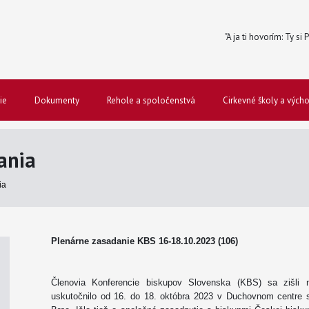
"A ja ti hovorím: Ty si
ie
Dokumenty
Rehole a spoločenstvá
Cirkevné školy a vých
ania
ia
Plenárne zasadanie KBS 16-18.10.2023 (106)
Členovia Konferencie biskupov Slovenska (KBS) sa zišli 
uskutočnilo od 16. do 18. októbra 2023 v Duchovnom centre s