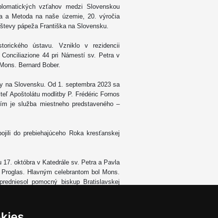
diplomatických vzťahov medzi Slovenskou
ila a Metoda na naše územie, 20. výročia
vštevy pápeža Františka na Slovensku.
storického ústavu. Vzniklo v rezidencii
Conciliazione 44 pri Námestí sv. Petra v
Mons. Bernard Bober.
tby na Slovensku. Od 1. septembra 2023 sa
eľ Apoštolátu modlitby P. Frédéric Fornos
ním je služba miestneho predstaveného –
jili do prebiehajúceho Roka kresťanskej
 17. októbra v Katedrále sv. Petra a Pavla
 Proglas. Hlavným celebrantom bol Mons.
predniesol pomocný biskup Bratislavskej
omným prihovoril Mons. Nicola Girasoli,
kies