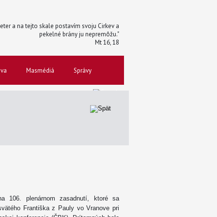
 Peter a na tejto skale postavím svoju Cirkev a
pekelné brány ju nepremôžu."
Mt 16, 18
ova
Masmédiá
Správy
na 106. plenárnom zasadnutí, ktoré sa
vätého Františka z Pauly vo Vranove pri