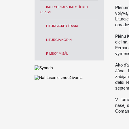
Plénum
KATECHIZMUS KATOLÍCKEJ
CIRKVI
vplýva
Liturgi
obrado
LITURGICKÉ ČÍTANIA
Plénu K
LITURGIA HODÍN
diel na
Fernan
vymeno
RÍMSKY MISÁL
Ako ďal
Jána P
zabíja
ďalší N
septem
V rámc
našej s
Coman