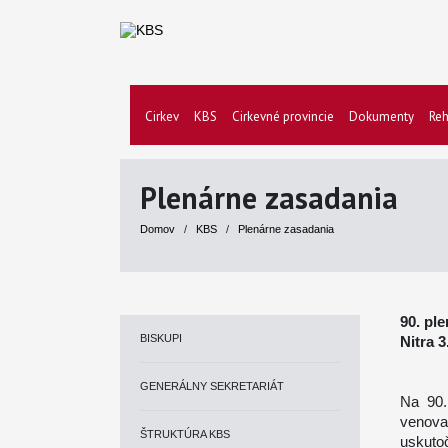
Cirkev
KBS
Cirkevné provincie
Dokumenty
Reh
Plenárne zasadania
Domov
/
KBS
/
Plenárne zasadania
90. pl
BISKUPI
Nitra
3
GENERÁLNY SEKRETARIÁT
Na 90.
venova
ŠTRUKTÚRA KBS
uskuto