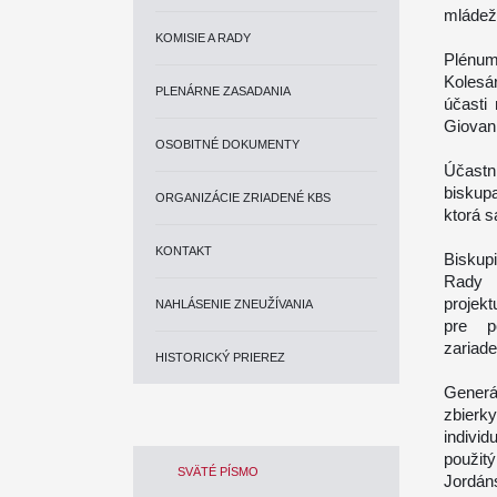
mládež
KOMISIE A RADY
Plénum
Kolesár
PLENÁRNE ZASADANIA
účasti
Giovan
OSOBITNÉ DOKUMENTY
Účastn
biskup
ORGANIZÁCIE ZRIADENÉ KBS
ktorá s
KONTAKT
Biskupi
Rady K
projek
NAHLÁSENIE ZNEUŽÍVANIA
pre p
zariade
HISTORICKÝ PRIEREZ
Generá
zbierk
individ
použit
SVÄTÉ PÍSMO
Jordáns