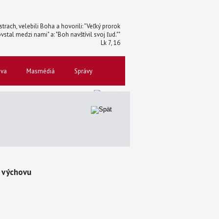
trach, velebili Boha a hovorili: "Veľký prorok
vstal medzi nami" a: "Boh navštívil svoj ľud.""
Lk 7, 16
ova
Masmédiá
Správy
u výchovu