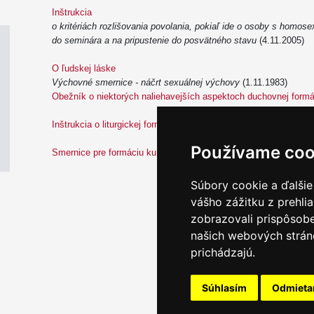
Inštrukcia
o kritériách rozlišovania povolania, pokiaľ ide o osoby s homose
do seminára a na pripustenie do posvätného stavu
(4.11.2005)
O ľudskej láske
Výchovné smernice - náčrt sexuálnej výchovy
(1.11.1983)
Obežník o niektorých naliehavejších aspektoch duchovnej form
Inštrukcia o liturgickej formácii v seminároch
(3.6.1979)
Používame coo
Smernice pre formáciu ku kňazskému celibátu
(7.4.1974)
Súbory cookie a ďalšie
vášho zážitku z prehli
zobrazovali prispôsobe
našich webových stráno
prichádzajú.
Súhlasím
Odmiet
Email servis
|
Kon