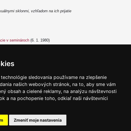
xuálnymi sklonmi, vzhľadom na ich prijatie
ácie v seminároch
(6. 1. 1980)
kies
 technológie sledovania používame na zlepšenie
adania našich webových stránok, na to, aby sme vám
ný obsah a cielené reklamy, na analýzu návštevnosti
k a na pochopenie toho, odkiaľ naši návštevníci
am
Zmeniť moje nastavenia
takt
|
Ochrana osobných udajov
|
Hľadať