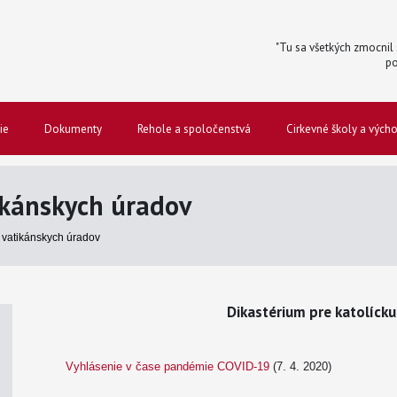
"Tu sa všetkých zmocnil s
po
ie
Dokumenty
Rehole a spoločenstvá
Cirkevné školy a vých
kánskych úradov
vatikánskych úradov
Dikastérium pre katolíck
Vyhlásenie v čase pandémie COVID-19
(7. 4. 2020)