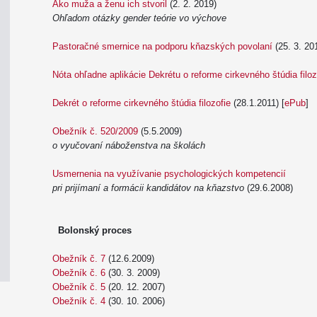
Ako muža a ženu ich stvoril
(2. 2. 2019)
Ohľadom otázky gender teórie vo výchove
Pastoračné smernice na podporu kňazských povolaní
(25. 3. 20
Nóta ohľadne aplikácie Dekrétu o reforme cirkevného štúdia filoz
Dekrét o reforme cirkevného štúdia filozofie
(28.1.2011) [
ePub
]
Obežník č. 520/2009
(5.5.2009)
o vyučovaní náboženstva na školách
Usmernenia na využívanie psychologických kompetencií
pri prijímaní a formácii kandidátov na kňazstvo
(29.6.2008)
Bolonský proces
Obežník č. 7
(12.6.2009)
Obežník č. 6
(30. 3. 2009)
Obežník č. 5
(20. 12. 2007)
Obežník č. 4
(30. 10. 2006)